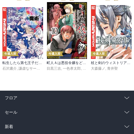
今週入荷
今週入荷
今週入荷
転生したら第七王子だったので、気ままに魔術を極めます（２４）
町人Ａは悪役令嬢をどうしても救いたい ～どぶと空と氷の姫君～１０【電子書店共通特典イラスト付】
杖と剣のウィストリア（１６）
石沢庸介
,
謙虚なサークル
,
メル。
目黒三吉
,
一色孝太郎
,
Parum
大森藤ノ
,
青井聖
フロア
総合
コミック
セール
ラノベ
小説
総合
コミック
新着