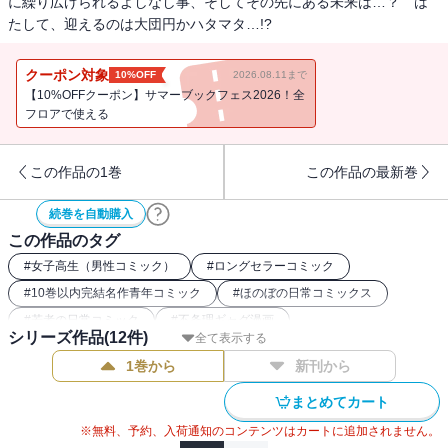
に繰り広げられるよしなし事、そしてその先にある未来は…？ は
たして、迎えるのは大団円かハタマタ…!?
クーポン対象
10%OFF
2026.08.11まで
【10%OFFクーポン】サマーブックフェス2026！全
フロアで使える
この作品の1巻
この作品の最新巻
続巻を自動購入
この作品のタグ
#
女子高生（男性コミック）
#
ロングセラーコミック
#
10巻以内完結名作青年コミック
#
ほのぼの日常コミックス
#
若者の日常コミック
#
不条理ギャグ漫画
シリーズ作品(
12
件)
全て表示する
1巻から
新刊から
まとめてカート
※無料、予約、入荷通知のコンテンツはカートに追加されません。