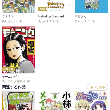
完結
ＣＩＴＹ
Helvetica Standard
雨宮さん
あらゐけいいち
あらゐけいいち
あらゐけいいち
続巻入荷
モーニング
モーニング編集部
,
伊咲智太
,
オオイシヒロト
,
森高夕次
,
足立金太郎
,
出端祐大
,
江
関連する作品
もっと見る