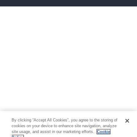
ボーイズラブ
ティーンズラブ
人文・思想・歴史
社会・政治・法律
ビジネス・経済
サイエンス・テクノロジー
コンピュータ・情報
くらし・家庭
料理・酒
ファッション・美容・ダイエット
ホビー&カルチャー
スポーツ・アウトドア
地図・ガイド
エンターテイメント
芸術・アート
映画・音楽・演劇
By clicking “Accept All Cookies”, you agree to the storing of
写真集
教養
cookies on your device to enhance site navigation, analyze
site usage, and assist in our marketing efforts.
Cookie