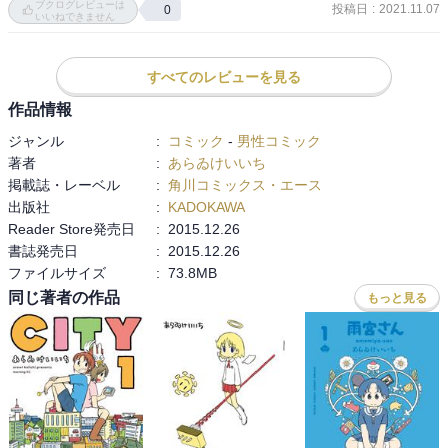
ブクログレビューは
投稿日
:
2021.11.07
0
めなのか、迷いがなくふっきれている感じがして好きです。
いいねできません
すべてのレビューを見る
作品情報
ジャンル
:
コミック
-
男性コミック
著者
:
あらゐけいいち
掲載誌・レーベル
:
角川コミックス・エース
出版社
:
KADOKAWA
Reader Store発売日
:
2015.12.26
書誌発売日
:
2015.12.26
ファイルサイズ
:
73.8MB
同じ著者の作品
もっと見る