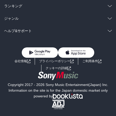
雑誌・グラビア
ビジネス・実用
ラノベ
小説
総合
コミック
ランキング
BL・TL
雑誌・グラビア
ビジネス・実用
ラノベ
小説
総合
コミック
ジャンル
BL・TL
雑誌・グラビア
ビジネス・実用
ラノベ
小説
コミック
男性コミック
ヘルプ&サポート
BL・TL
雑誌・グラビア
ビジネス・実用
女性コミック
コミック誌
初めての方へ
ヘルプ
BL・TL
ライトノベル
男子向けラノベ
よくあるご質問
お問い合わせ
会社情報
プライバシーポリシー
ご利用条件
女子向けラノベ
小説
利用規約
クッキーの詳細
国内小説
海外小説
Copyright 2017 - 2026 Sony Music Entertainment(Japan) Inc.
ミステリー
SF
Information on the site is for the Japan domestic market only
powered by
歴史・時代小説
文学
雑誌
グラビア写真集