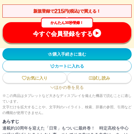
215
新規登録で
円(税込)で買える！
かんたん30秒登録！
今すぐ会員登録をする
購入手続きに進む
カートに入れる
お気に入り
試し読み
ほかの巻を見る
※この商品はタブレットなど大きなディスプレイを備えた機器で読むことに適し
ています。
文字だけを拡大することや、文字列のハイライト、検索、辞書の参照、引用など
の機能が使用できません。
あらすじ
連載約10周年を迎えた「日常」もついに最終巻！ 時定高校を中心