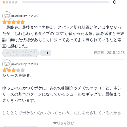
0
powered by ブクログ
　最終巻。最後まで全力疾走。スパッと切れ味鋭い笑いは少なかっ
たが、じわじわくるタイプの”コマ”が多かった印象。読み返すと最終
話に向けた伏線があちこちに張ってあってよく練られているなと素
直に感心した。
ブクログレビューは
投稿日
:
2015.12.28
1
いいねできません
powered by ブクログ
シリーズ最終巻。

ゆっこのムカつくボケに、みおの劇画タッチでのツッコミと、本シ
リーズの基本パターンになっているシュールなギャグで、最後まで
走りきっています。

しりとりでボケをつないでいくという、なにをめざしているのかさ
っぱりわからないエピソードも、ここまで作者のセンスについてく
続きを読む
ることのできた読者には受け入れられるはずという信頼感があるた