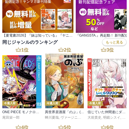
【夏電書2026】『妹は知っている』『ヤニねこ』 配信記念！ヤンマガ新刊特集
『GANGSTA.』再起動！ 新刊配
同じジャンルのランキング
もっと見る
1
位
2
位
3
位
今週入荷
今週入荷
今週入荷
ONE PIECE モノクロ版 115
異世界居酒屋「のぶ」(22)
信じていた仲間達にダンジョン奥地で殺されかけたがギフト『無限ガチャ』でレベル９９９９の仲間達を手に入れて元パーティーメンバーと世界に復讐＆『ざまぁ！』します！（２３）
尾田栄一郎
蝉川夏哉
,
ヴァージニア二等兵
大前貴史
,
転
,
明鏡シスイ
,
ｔｅ
4
位
5
位
6
位