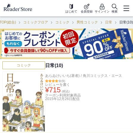
はじめて
会員登録
サインイン
検索
TOP(総合)
コミックフロア
コミック
男性コミック
日常
日常(10)
日常(10)
コミック
あらゐけいいち(著者)
/
角川コミックス・エース
(
9
)
レビューを書く
¥
715
(税込)
クーポン利用対象商品
2015年12月26日
配信