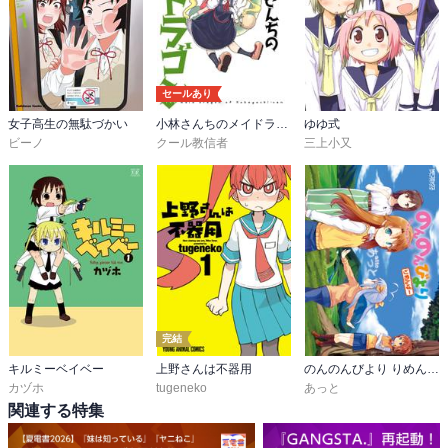
セールあり
女子高生の無駄づかい
小林さんちのメイドラゴン
ゆゆ式
ビーノ
クール教信者
三上小又
完結
キルミーベイベー
上野さんは不器用
のんのんびより りめんばー
カヅホ
tugeneko
あっと
関連する特集