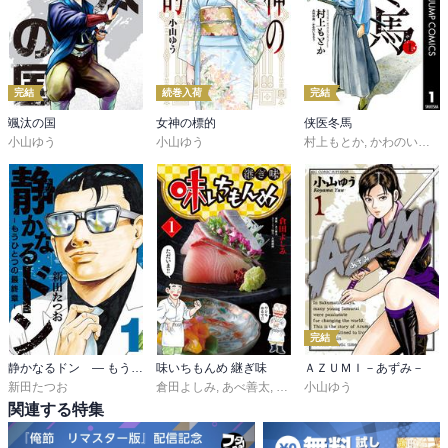
完結
続巻入荷
完結
颯汰の国
女神の標的
侠医冬馬
小山ゆう
小山ゆう
村上もとか
,
かわのいちろう
完結
静かなるドン ― もうひとつの最終章 ―
味いちもんめ 継ぎ味
ＡＺＵＭＩ－あずみ－
新田たつお
倉田よしみ
,
あべ善太
,
久部緑郎
小山ゆう
関連する特集