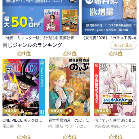
『俺節 リマスター版』配信記念 双葉社青年コミック名作大量値引きキャンペーン！
同じジャンルのランキング
もっと見る
1
位
2
位
3
位
今週入荷
今週入荷
今週入荷
ONE PIECE モノクロ版 115
異世界居酒屋「のぶ」(22)
信じていた仲間達にダンジョン奥地で殺されかけたがギフト『無限ガチャ』でレベル９９９９の仲間達を手に入れて元パーティーメンバーと世界に復讐＆『ざまぁ！』します！（２３）
尾田栄一郎
蝉川夏哉
,
ヴァージニア二等兵
大前貴史
,
転
,
明鏡シスイ
,
ｔｅ
4
位
5
位
6
位