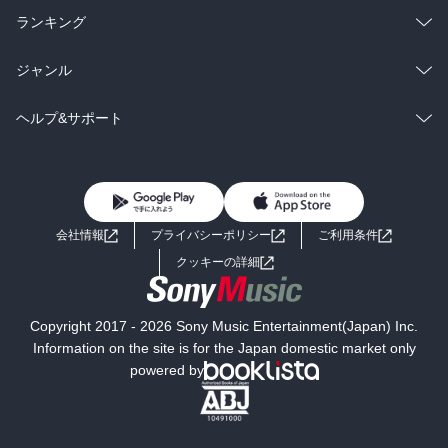
雑誌・グラビア
ビジネス・実用
ラノベ
小説
総合
コミック
ランキング
BL・TL
雑誌・グラビア
ビジネス・実用
ラノベ
小説
総合
コミック
ジャンル
BL・TL
雑誌・グラビア
ビジネス・実用
ラノベ
小説
コミック
男性コミック
ヘルプ&サポート
BL・TL
雑誌・グラビア
ビジネス・実用
女性コミック
コミック誌
初めての方へ
ヘルプ
BL・TL
ライトノベル
男子向けラノベ
よくあるご質問
お問い合わせ
会社情報
プライバシーポリシー
ご利用条件
女子向けラノベ
小説
利用規約
クッキーの詳細
国内小説
海外小説
Copyright 2017 - 2026 Sony Music Entertainment(Japan) Inc.
ミステリー
SF
Information on the site is for the Japan domestic market only
powered by
歴史・時代小説
文学
雑誌
グラビア写真集