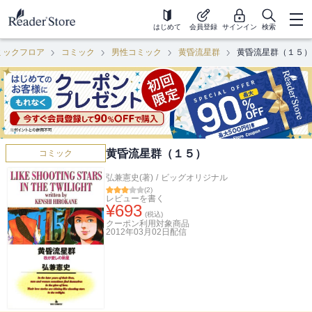
はじめて
会員登録
サインイン
検索
ミックフロア
コミック
男性コミック
黄昏流星群
黄昏流星群（１５）
黄昏流星群（１５）
コミック
弘兼憲史(著)
/
ビッグオリジナル
(
2
)
レビューを書く
¥
693
(税込)
クーポン利用対象商品
2012年03月02日
配信