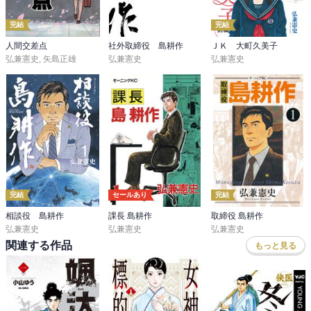
完結
完結
人間交差点
社外取締役 島耕作
ＪＫ 大町久美子
弘兼憲史
,
矢島正雄
弘兼憲史
弘兼憲史
完結
セールあり
完結
相談役 島耕作
課長 島耕作
取締役 島耕作
弘兼憲史
弘兼憲史
弘兼憲史
関連する作品
もっと見る