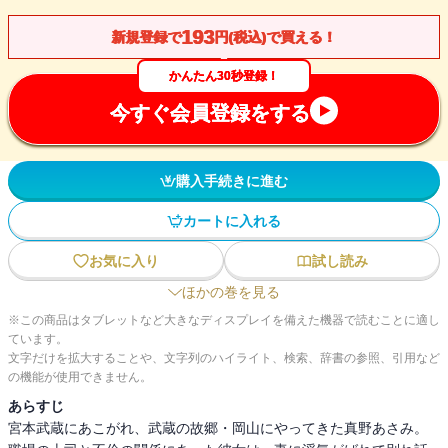
193
新規登録で
円(税込)で買える！
かんたん30秒登録！
今すぐ会員登録をする
購入手続きに進む
カートに入れる
お気に入り
試し読み
ほかの巻を見る
※この商品はタブレットなど大きなディスプレイを備えた機器で読むことに適し
ています。
文字だけを拡大することや、文字列のハイライト、検索、辞書の参照、引用など
の機能が使用できません。
あらすじ
宮本武蔵にあこがれ、武蔵の故郷・岡山にやってきた真野あさみ。