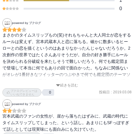
1
0
powered by ブクログ
まさかのタイムスリップもの(笑)それもちゃんと大人同士が恋をする
ルールは変えず、宮本武蔵本人と恋に落ちる。確かに数多いるヒー
ローとの恋を描くというのはあまりなかったんじゃないだろうか。2
次創作の世界ではたくさんありそうだが。自分の好き勝手にルール
を決められる分破綻を来たしそうで難しいだろう。何でも鑑定団ま
で登場して本当に何でもありの回で面白かった。ちなみに関係ない
がオレが1番好きなツイッターのつぶやきで何でも鑑定団のテーマソ
ング「HELP！」は番組の趣旨に感銘を受けたジョンとポールが書き
続きを読む
下ろした曲というのが1番好きだ。創作もこれくらいの遊び心があっ
ブクログレビューは
投稿日
:
2019.03.08
0
て良いと思う。
いいねできません
powered by ブクログ
宮本武蔵のファンの女性が、崖から落ちたはずみに、武蔵の時代に
タイムスリップしてしまった、という話し。あまりにもSFっぽすぎ
て話しとしては現実味にも面白みにも欠けていた。