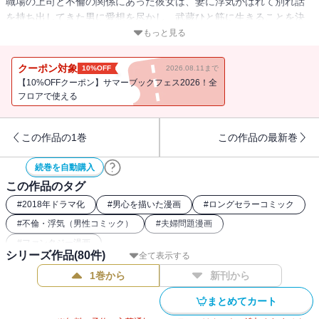
職場の上司と不倫の関係にあった彼女は、妻に浮気がばれて別れ話
を持ち出してきた男に愛想を尽かし、武蔵ひと筋に生きることを決
めたのだった。武蔵の墓を訪れたあさみは、足を滑らせてガケから
もっと見る
転落してしまい・・・。
クーポン対象
10%OFF
2026.08.11まで
【10%OFFクーポン】サマーブックフェス2026！全
フロアで使える
この作品の1巻
この作品の最新巻
続巻を自動購入
この作品のタグ
#
2018年ドラマ化
#
男心を描いた漫画
#
ロングセラーコミック
#
不倫・浮気（男性コミック）
#
夫婦問題漫画
#
ファンタジー漫画
シリーズ作品(
80
件)
全て表示する
1巻から
新刊から
まとめてカート