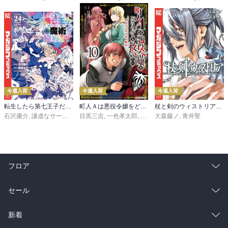
今週入荷
今週入荷
今週入荷
転生したら第七王子だったので、気ままに魔術を極めます（２４）
町人Ａは悪役令嬢をどうしても救いたい ～どぶと空と氷の姫君～１０【電子書店共通特典イラスト付】
杖と剣のウィストリア（１６）
石沢庸介
,
謙虚なサークル
,
メル。
目黒三吉
,
一色孝太郎
,
Parum
大森藤ノ
,
青井聖
フロア
総合
コミック
セール
ラノベ
小説
総合
コミック
新着