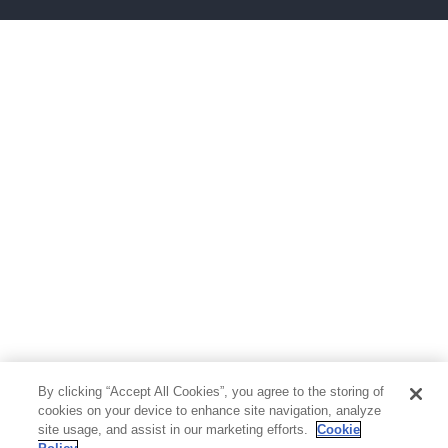
ボーイズラブ
ティーンズラブ
人文・思想・歴史
社会・政治・法律
ビジネス・経済
サイエンス・テクノロジー
コンピュータ・情報
くらし・家庭
料理・酒
ファッション・美容・ダイエット
ホビー&カルチャー
スポーツ・アウトドア
地図・ガイド
エンターテイメント
芸術・アート
映画・音楽・演劇
By clicking “Accept All Cookies”, you agree to the storing of
写真集
教養
cookies on your device to enhance site navigation, analyze
site usage, and assist in our marketing efforts.
Cookie