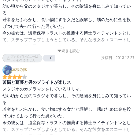
幼い頃から父のスタジオで暮らし、その陰陽を身にしみて知ってい
る 

若者をたぶらかし、食い物にする女だと誤解し、甥のために金を投
げつけて去って行った男がいた。 

今の彼女は、遺産保存トラストの推薦する博士ライティントンとし
て、ステップアップしようとしている。そんな彼女をエスコートし
たのは、あの日罵倒した男マルコ・ディ・ルッケージだった。 

続きを読む
ブクログレビューは
投稿日
:
2013.12.27
0
作品の構成は王道な誤解ものですが、彼視点がとても多く、彼の葛
いいねできません
藤がなんだか、無駄な足掻きでかわいく感じてしまう。

本読み隊
http://books117117.blog110.fc2.com/blog-entry-1686.html
苦悩と葛藤と男のプライドが楽しス
スタジオのカメラマンをしているリリィ。

幼い頃から父のスタジオで暮らし、その陰陽を身にしみて知ってい
る

若者をたぶらかし、食い物にする女だと誤解し、甥のために金を投
げつけて去って行った男がいた。

今の彼女は、遺産保存トラストの推薦する博士ライティントンとし
て、ステップアップしようとしている。そんな彼女をエスコートし
たのは、あの日罵倒した男マルコ・ディ・ルッケージだった。
