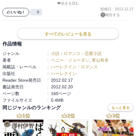
続きを読む
投稿日
:
2013.12.27
作品の構成は王道な誤解ものですが、彼視点がとても多く、彼の葛
いいね！
0
報告する
すべてのレビューを見る
作品情報
ジャンル
:
小説
-
ロマンス・恋愛小説
著者
:
ペニー・ジョーダン
,
青山有未
掲載誌・レーベル
:
ハーレクイン・ロマンス
出版社
:
ハーレクイン
Reader Store発売日
:
2012.02.17
書誌発売日
:
2012.02.20
ページ数
:
160ページ
ファイルサイズ
:
0.4MB
同じジャンルのランキング
もっと見る
1
位
2
位
3
位