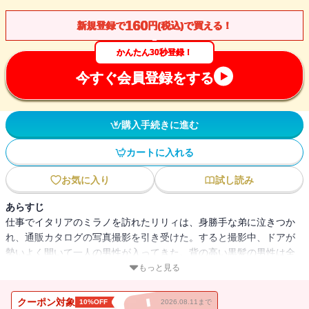
160
新規登録で
円(税込)で買える！
かんたん30秒登録！
今すぐ会員登録をする
購入手続きに進む
カートに入れる
お気に入り
試し読み
あらすじ
仕事でイタリアのミラノを訪れたリリィは、身勝手な弟に泣きつか
れ、通販カタログの写真撮影を引き受けた。すると撮影中、ドアが
勢いよく開いて一人の男性が入ってきた。背の高い黒髪の男性は全
身からいらだちと傲慢さを漂わせている。誰だか知らないけれど、
もっと見る
この男性はモデルではない。すばらしい体の持ち主であることは一
目でわかるけれど……。そう思ったとたん、リリィは不意に胸のと
クーポン対象
10%OFF
2026.08.11まで