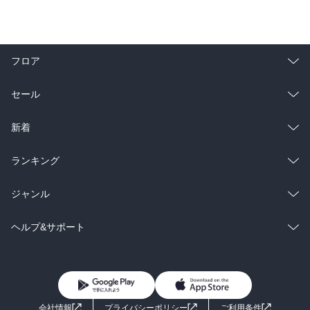
フロア
総合
コミック
セール
ラノベ
小説
総合
コミック
新着
雑誌・グラビア
ビジネス・実用
ラノベ
小説
総合
コミック
ランキング
BL・TL
雑誌・グラビア
ビジネス・実用
ラノベ
小説
総合
コミック
ジャンル
BL・TL
雑誌・グラビア
ビジネス・実用
ラノベ
小説
コミック
男性コミック
ヘルプ&サポート
BL・TL
雑誌・グラビア
ビジネス・実用
女性コミック
コミック誌
初めての方へ
ヘルプ
BL・TL
ライトノベル
男子向けラノベ
よくあるご質問
お問い合わせ
会社情報
プライバシーポリシー
ご利用条件