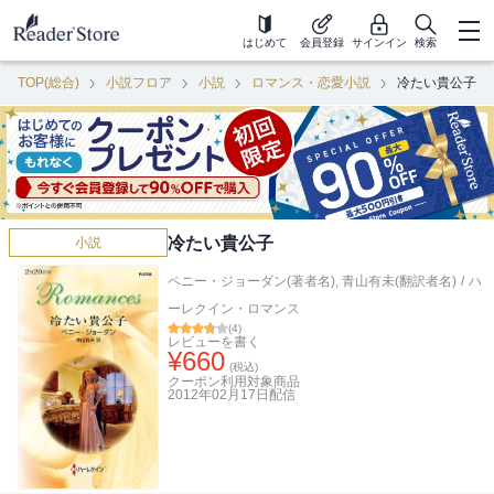
はじめて
会員登録
サインイン
検索
TOP(総合)
小説フロア
小説
ロマンス・恋愛小説
冷たい貴公子
冷たい貴公子
小説
ペニー・ジョーダン(著者名)
,
青山有未(翻訳者名)
/
ハ
ーレクイン・ロマンス
(
4
)
レビューを書く
¥
660
(税込)
クーポン利用対象商品
2012年02月17日
配信