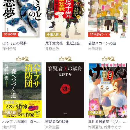
50%OFF
今週入荷
20%ポイント
ばくうどの悪夢
尼子党忠義 北近江合戦心得〈八〉
倫敦スコーンの謎
澤村伊智
井原忠政
米澤穂信
4
位
5
位
6
位
今週入荷
今週入荷
ハヤブサ消防団 森へつづく道
容疑者Xの献身
異世界居酒屋「げん」三杯目
池井戸潤
東野圭吾
蝉川夏哉
,
碓井ツカサ