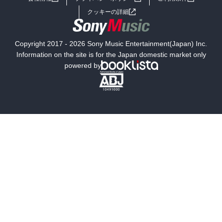
女子向けラノベ
小説
利用規約
クッキーの詳細
国内小説
海外小説
Copyright 2017 - 2026 Sony Music Entertainment(Japan) Inc.
ミステリー
SF
Information on the site is for the Japan domestic market only
powered by
歴史・時代小説
文学
雑誌
グラビア写真集
ボーイズラブ
ティーンズラブ
人文・思想・歴史
社会・政治・法律
ビジネス・経済
サイエンス・テクノロジー
コンピュータ・情報
くらし・家庭
料理・酒
ファッション・美容・ダイエット