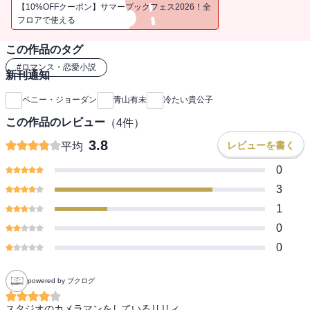
きめきを覚えてうろたえ、無礼なほどつっけんどんな態度をとって
【10%OFFクーポン】サマーブックフェス2026！全
しまった。その男性がイタリアでも有数の名家の一員である億万長
フロアで使える
者――マルコ・ディ・ルッケージであるとも知らずに。■長年のキャ
この作品のタグ
リアを誇るペニー・ジョーダンの筆が冴えるロマンスをお届けしま
す。イタリアのコモ湖畔で繰り広げられる物語は緊張感にあふれ、
#
ロマンス・恋愛小説
新刊通知
主人公の揺れる心情が繊細なタッチで描かれています。
ペニー・ジョーダン
青山有未
冷たい貴公子
この作品のレビュー
（
4
件）
3.8
レビューを書く
平均
0
3
1
0
0
powered by ブクログ
スタジオのカメラマンをしているリリィ。 
