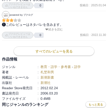
ブクログレビューは
投稿日
:
2025.01.04
0
いいねできません
powered by ブクログ
このレビューはネタバレを含みます。
続きを読む
＜目次＞

ブクログレビューは
第１部　　「にせもん」編

投稿日
:
2022.11.30
0
いいねできません
第２部　　「ほんまもん」編

＜内容＞

すべてのレビューを見る
大阪生まれの高校の国語の先生による、大阪弁の解説書。人口に膾
作品情報
炙している言葉の事実や、方言に対する感覚の調査（自分の勤務校
ジャンル
:
教育・語学・参考書
-
語学
で調査している）など、きちんと分析をしている。結局、言葉は移
著者
:
札埜和男
りゆくものだし、意味も変わっていくのが当たり前だと思う。どこ
掲載誌・レーベル
:
新潮新書
で「ほんまもん」の線をひくのかは、難しい問題だ。
出版社
:
新潮社
Reader Store発売日
:
2012.02.24
書誌発売日
:
2006.03.20
ファイルサイズ
:
0.4MB
同じジャンルのランキング
もっと見る