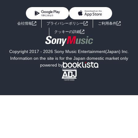
雑誌・グラビア
ビジネス・実用
女性コミック
コミック誌
初めての方へ
ヘルプ
BL・TL
ライトノベル
男子向けラノベ
よくあるご質問
お問い合わせ
会社情報
プライバシーポリシー
ご利用条件
女子向けラノベ
小説
利用規約
クッキーの詳細
国内小説
海外小説
Copyright 2017 - 2026 Sony Music Entertainment(Japan) Inc.
ミステリー
SF
Information on the site is for the Japan domestic market only
powered by
歴史・時代小説
文学
雑誌
グラビア写真集
ボーイズラブ
ティーンズラブ
人文・思想・歴史
社会・政治・法律
ビジネス・経済
サイエンス・テクノロジー