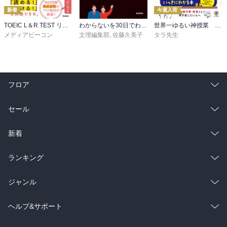
新着
今週入荷
TOEIC L＆R TEST リーディング速読構文100
わからないを30日でわかるにかえる 3年間の中学英語
世界一ゆるい神授業 1分でわかる数II
メディアビーコン
文理編集部
,
佐藤久美子
タラ先生
フロア
総合
コミック
セール
ラノベ
小説
総合
コミック
新着
雑誌・グラビア
ビジネス・実用
ラノベ
小説
総合
コミック
ランキング
BL・TL
雑誌・グラビア
ビジネス・実用
ラノベ
小説
総合
コミック
ジャンル
BL・TL
雑誌・グラビア
ビジネス・実用
ラノベ
小説
コミック
男性コミック
ヘルプ&サポート
BL・TL