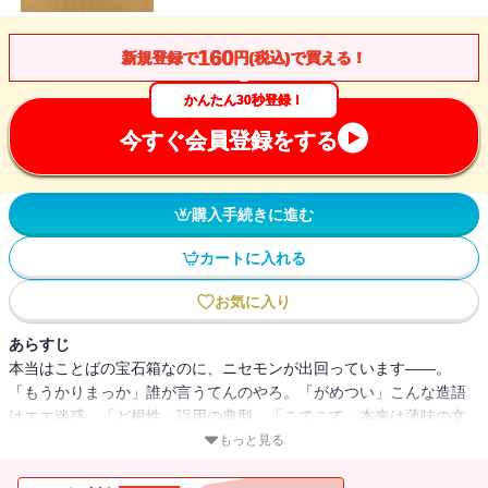
160
新規登録で
円(税込)で買える！
かんたん30秒登録！
今すぐ会員登録をする
購入手続きに進む
カートに入れる
お気に入り
あらすじ
本当はことばの宝石箱なのに、ニセモンが出回っています――。
「もうかりまっか」誰が言うてんのやろ。「がめつい」こんな造語
はエエ迷惑。「ど根性」誤用の典型。「こてこて」本来は薄味の文
化です。「まったり」大阪では主に味の意味。「きしょい」ことば
もっと見る
のブラックホールや。……ホンマモンをこよなく愛し、ニセモンの
横行氾濫を憂い悲しむ。大阪の人間まで唸ってしまう〈正調大阪こ