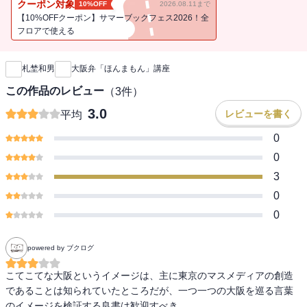
クーポン対象
10%OFF
2026.08.11まで
とば指南〉。
【10%OFFクーポン】サマーブックフェス2026！全
フロアで使える
新刊通知
札埜和男
大阪弁「ほんまもん」講座
この作品のレビュー
（
3
件）
3.0
レビューを書く
平均
0
0
3
0
0
powered by ブクログ
こてこてな大阪というイメージは、主に東京のマスメディアの創造
であることは知られていたところだが、一つ一つの大阪を巡る言葉
のイメージを検証する良書は歓迎すべき。