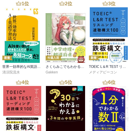
1
位
2
位
3
位
新着
今週入荷
新着
世界一効率的なAI英語学習法
さくらみこでもわかる中学地理＋都道府県
TOEIC L＆R TEST リスニング速聴構文100
清涼院流水
Gakken
メディアビーコン
4
位
5
位
6
位