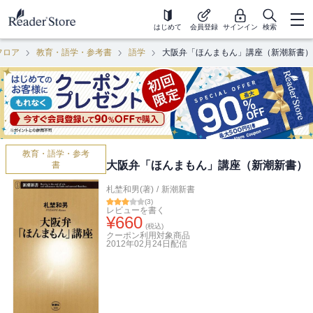
はじめて
会員登録
サインイン
検索
フロア
教育・語学・参考書
語学
大阪弁「ほんまもん」講座（新潮新書）
教育・語学・参考
大阪弁「ほんまもん」講座（新潮新書）
書
札埜和男(著)
/
新潮新書
(
3
)
レビューを書く
¥
660
(税込)
クーポン利用対象商品
2012年02月24日
配信