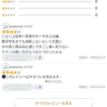
0
0
0
powered by ブクログ
いよいよ結末へ収束のカーサ主人公編

数百年生きても成長しないという主題に

やや浅く踏み込む感じですこし食い足りない

ケインの使い方がもうひとつだったかも
ブクログレビューは
投稿日
:
2019.01.12
0
いいねできません
powered by ブクログ
このレビューはネタバレを含みます。
続きを読む
評価：☆4.5

ブクログレビューは
投稿日
:
2014.10.30
0
いいねできません
前半はカーサ、そして九龍王・混血児リズがメインの過去回想、ワ
インが生まれるまでの経緯ですね。

すべてのレビューを見る