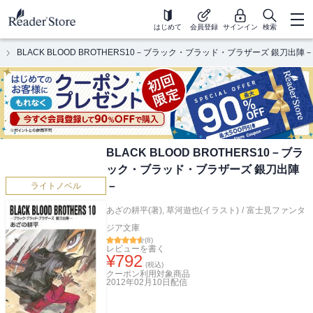
はじめて
会員登録
サインイン
検索
BLACK BLOOD BROTHERS10－ブラック・ブラッド・ブラザーズ 銀刀出陣－
BLACK BLOOD BROTHERS10－ブラ
ック・ブラッド・ブラザーズ 銀刀出陣
－
ライトノベル
あざの耕平(著)
,
草河遊也(イラスト)
/
富士見ファンタ
ジア文庫
(
8
)
レビューを書く
¥
792
(税込)
クーポン利用対象商品
2012年02月10日
配信