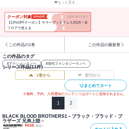
始めた、新たな脈動。アリスとジロー、そしてカーサにとっての百
もっと見る
年の夜が、静かに終わりを告げようとしていた。そして現在
――2009年、シンガポール。各国の有力血族を迎えたミミコは、特
クーポン対象
10%OFF
2026.08.11まで
区奪還の手応えを感じながら、待っていた。たった一振りの剣。ミ
【10%OFFクーポン】サマーブックフェス2026！全
ミコにとってただ一人の吸血鬼を。「・・・・・・いつまで経って
フロアで使える
も、遅刻魔なんだから」すべての未来を賭けた『聖戦前夜』が、
今、最後の幕を開ける！
この作品の1巻
この作品の最新巻
この作品のタグ
#
アクションラノベ
#
現代ファンタジーラノベ
シリーズ作品(
11
件)
1巻から
新刊から
まとめてカート
※無料、予約、入荷通知のコンテンツはカートに追加されません。
1
2
BLACK BLOOD BROTHERS1－ブラック・ブラッド・ブ
ラザーズ 兄弟上陸－
¥
638
(税込)
カートに入れる