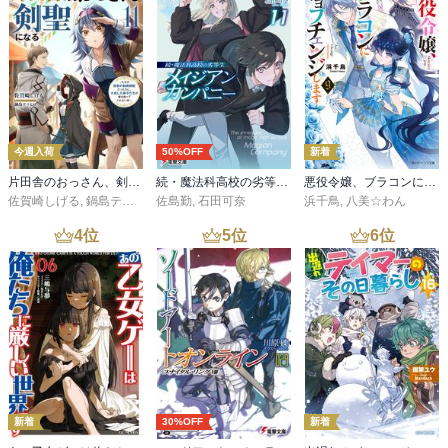
今週入荷
50%OFF
新着
片田舎のおっさん、剣聖になる 11 ～ただの田舎の剣術師範だったのに、大成した弟子たちが俺を放ってくれない件～
続・魔法科高校の劣等生 メイジアン・カンパニー(11)
悪役令嬢、ブラコンにジョブチェンジします９【電子特典付き】
佐賀崎しげる
,
鍋島テツヒロ
佐島勤
,
石田可奈
浜千鳥
,
八美☆わん
4
位
5
位
6
位
新着
30%OFF
新着