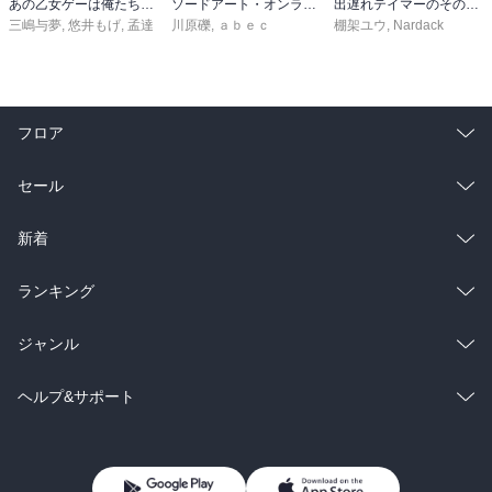
あの乙女ゲーは俺たちに厳しい世界です 6
ソードアート・オンライン29 ユナイタル・リングVIII
出遅れテイマーのその日暮らし 16
三嶋与夢
,
悠井もげ
,
孟達
川原礫
,
ａｂｅｃ
棚架ユウ
,
Nardack
フロア
総合
コミック
セール
ラノベ
小説
総合
コミック
新着
雑誌・グラビア
ビジネス・実用
ラノベ
小説
総合
コミック
ランキング
BL・TL
雑誌・グラビア
ビジネス・実用
ラノベ
小説
総合
コミック
ジャンル
BL・TL
雑誌・グラビア
ビジネス・実用
ラノベ
小説
コミック
男性コミック
ヘルプ&サポート
BL・TL
雑誌・グラビア
ビジネス・実用
女性コミック
コミック誌
初めての方へ
ヘルプ