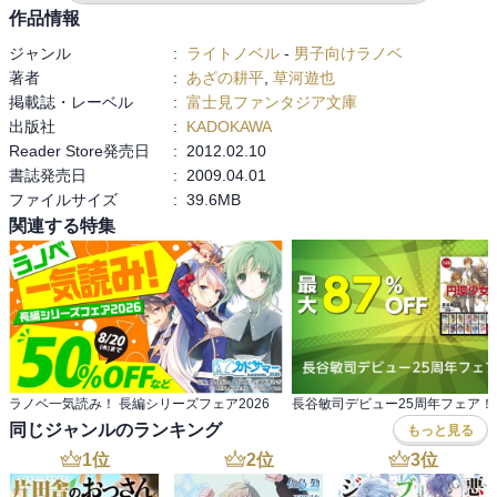
ジローに嫉妬しつつも嫌いじゃないというカーサ。初めて自分の血
作品情報
族、混血児に会い、共に生きる強さを知ったカーサ。

ジャンル
:
ライトノベル
-
男子向けラノベ
これを見てるとどうして後々あんなことになるんだろうって思っち
著者
:
あざの耕平
,
草河遊也
ゃうね・・・。

掲載誌・レーベル
:
富士見ファンタジア文庫
ここまで掘り下げられるあたり、BBBのもう一人の主人公って感じ
出版社
:
KADOKAWA
だな。

Reader Store発売日
:
2012.02.10
書誌発売日
:
2009.04.01
闘将の血を受け継ぐものとして、強靭で明確な意志をもつサヤカの
ファイルサイズ
:
39.6MB
姿が眩しかった。

関連する特集
「かもしれない。だけど、私たちは選んだんだ。犠牲になって死ぬ
より、害となって生きることを」

九龍の血統も単なる一つの種族として考えると難しいところだよな
ぁ。

サブタイ通り、遂に復活参戦したジロー。

ミミコが必要だと、力になって欲しいと呼ぶところがいいね。守る
ラノベ一気読み！ 長編シリーズフェア2026
長谷敏司デビュー25周年フェア！
べきものがあるとき、人は強くなれる。そういうことでしょう。

同じジャンルのランキング
もっと見る
1
位
2
位
3
位
次が最終巻ですが、最高のクライマックスを期待。