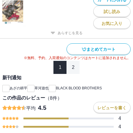
試し読み
お気に入り
あらすじを見る
まとめてカート
※無料、予約、入荷通知のコンテンツはカートに追加されません。
1
2
新刊通知
あざの耕平
草河遊也
BLACK BLOOD BROTHERS
この作品のレビュー
（
8
件）
4.5
レビューを書く
平均
4
4