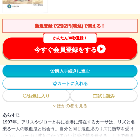
292
新規登録で
円(税込)で買える！
かんたん30秒登録！
今すぐ会員登録をする
購入手続きに進む
カートに入れる
お気に入り
試し読み
ほかの巻を見る
あらすじ
1997年。アリスやジローと共に香港に滞在するカーサは、リズと名
乗る一人の吸血鬼と出会う。自分と同じ混血児のリズに衝撃を受け
つつも、カーサは彼女にかつてない親愛の情を覚える。月下で蠢き