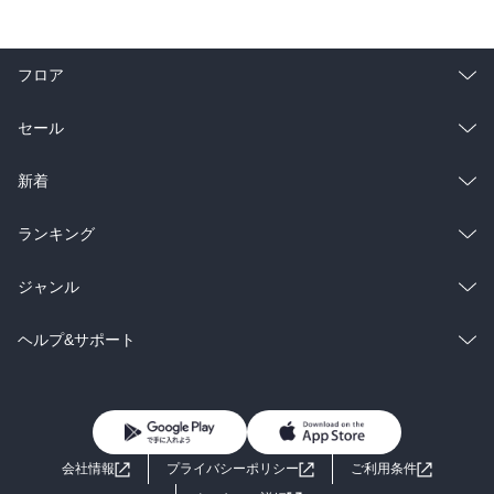
フロア
総合
コミック
セール
ラノベ
小説
総合
コミック
新着
雑誌・グラビア
ビジネス・実用
ラノベ
小説
総合
コミック
ランキング
BL・TL
雑誌・グラビア
ビジネス・実用
ラノベ
小説
総合
コミック
ジャンル
BL・TL
雑誌・グラビア
ビジネス・実用
ラノベ
小説
コミック
男性コミック
ヘルプ&サポート
BL・TL
雑誌・グラビア
ビジネス・実用
女性コミック
コミック誌
初めての方へ
ヘルプ
BL・TL
ライトノベル
男子向けラノベ
よくあるご質問
お問い合わせ
会社情報
プライバシーポリシー
ご利用条件
女子向けラノベ
小説
利用規約