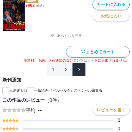
最新巻
カートに入れる
¥
662
(税込)
お気に入り
あらすじを見る
まとめてカート
※無料、予約、入荷通知のコンテンツはカートに追加されません。
1
2
3
新刊通知
三浦建太郎
一気読み!『ベルセルク』スペシャル編集版
この作品のレビュー
（
0
件）
--
レビューを書く
平均
0
0