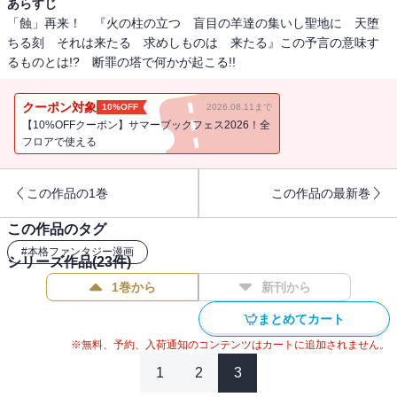
あらすじ
「蝕」再来！ 『火の柱の立つ 盲目の羊達の集いし聖地に 天堕
ちる刻 それは来たる 求めしものは 来たる』この予言の意味す
るものとは!? 断罪の塔で何かが起こる!!
クーポン対象
10%OFF
2026.08.11まで
【10%OFFクーポン】サマーブックフェス2026！全
フロアで使える
この作品の1巻
この作品の最新巻
この作品のタグ
#
本格ファンタジー漫画
シリーズ作品(
23
件)
1巻から
新刊から
まとめてカート
※無料、予約、入荷通知のコンテンツはカートに追加されません。
1
2
3