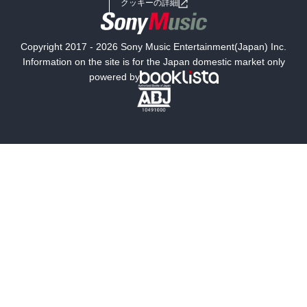
クッキーの詳細
国内小説
海外小説
Copyright 2017 - 2026 Sony Music Entertainment(Japan) Inc.
ミステリー
SF
Information on the site is for the Japan domestic market only
powered by
歴史・時代小説
文学
雑誌
グラビア写真集
ボーイズラブ
ティーンズラブ
人文・思想・歴史
社会・政治・法律
ビジネス・経済
サイエンス・テクノロジー
コンピュータ・情報
くらし・家庭
料理・酒
ファッション・美容・ダイエット