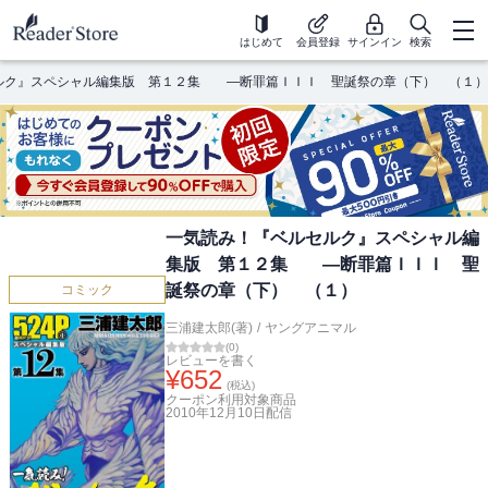
はじめて
会員登録
サインイン
検索
ルク』スペシャル編集版 第１２集 ―断罪篇ＩＩＩ 聖誕祭の章（下） （１）
一気読み！『ベルセルク』スペシャル編
集版 第１２集 ―断罪篇ＩＩＩ 聖
誕祭の章（下） （１）
コミック
三浦建太郎(著)
/
ヤングアニマル
(
0
)
レビューを書く
¥
652
(税込)
クーポン利用対象商品
2010年12月10日
配信