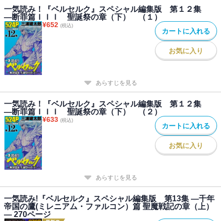
一気読み！『ベルセルク』スペシャル編集版 第１２集
―断罪篇ＩＩＩ 聖誕祭の章（下） （１）
¥
652
(税込)
カートに入れる
お気に入り
あらすじを見る
一気読み！『ベルセルク』スペシャル編集版 第１２集
―断罪篇ＩＩＩ 聖誕祭の章（下） （２）
¥
633
(税込)
カートに入れる
お気に入り
あらすじを見る
一気読み!『ベルセルク』スペシャル編集版 第13集 ―千年
帝国の鷹(ミレニアム・ファルコン）篇 聖魔戦記の章（上）
― 270ページ