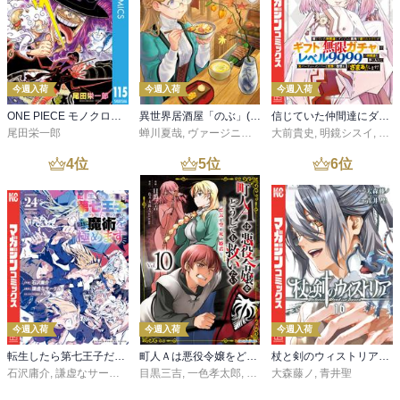
今週入荷
今週入荷
今週入荷
ONE PIECE モノクロ版 115
異世界居酒屋「のぶ」(22)
信じていた仲間達にダンジョン奥地で殺されかけたがギフト『無限ガチャ』でレベル９９９９の仲間達を手に入れて元パーティーメンバーと世界に復讐＆『ざまぁ！』します！（２３）
尾田栄一郎
蝉川夏哉
,
ヴァージニア二等兵
大前貴史
,
転
,
明鏡シスイ
,
ｔｅ
4
位
5
位
6
位
今週入荷
今週入荷
今週入荷
転生したら第七王子だったので、気ままに魔術を極めます（２４）
町人Ａは悪役令嬢をどうしても救いたい ～どぶと空と氷の姫君～１０【電子書店共通特典イラスト付】
杖と剣のウィストリア（１６）
石沢庸介
,
謙虚なサークル
,
メル。
目黒三吉
,
一色孝太郎
,
Parum
大森藤ノ
,
青井聖