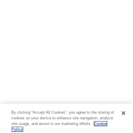
ホビー&カルチャー
スポーツ・アウトドア
地図・ガイド
エンターテイメント
芸術・アート
映画・音楽・演劇
写真集
教養
医学・福祉
教育・語学・参考書
児童書
By clicking “Accept All Cookies”, you agree to the storing of
cookies on your device to enhance site navigation, analyze
site usage, and assist in our marketing efforts.
Cookie
Policy