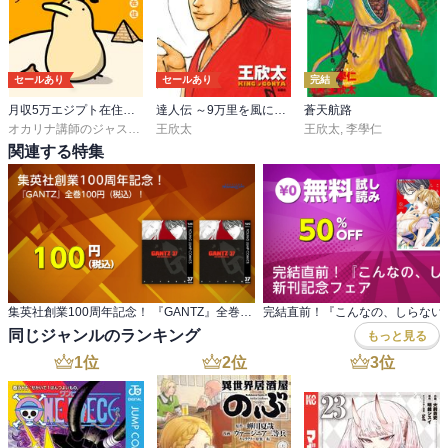
セールあり
セールあり
完結
月収5万エジプト在住 まあ死なんやろ日記
達人伝 ～9万里を風に乗り～
蒼天航路
オカリナ講師のジャスティン
王欣太
王欣太
,
李學仁
関連する特集
集英社創業100周年記念！ 『GANTZ』全巻100円（税込）！
同じジャンルのランキング
もっと見る
1
位
2
位
3
位