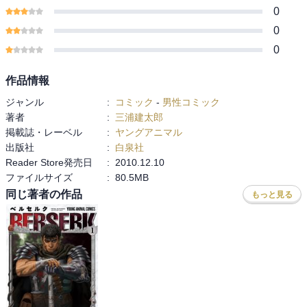
0
0
0
作品情報
ジャンル
:
コミック
-
男性コミック
著者
:
三浦建太郎
掲載誌・レーベル
:
ヤングアニマル
出版社
:
白泉社
Reader Store発売日
:
2010.12.10
ファイルサイズ
:
80.5MB
同じ著者の作品
もっと見る