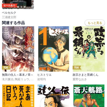
セールあり
ベルセルク
三浦建太郎
関連する作品
もっと見る
完結
完結
無限の住人～幕末ノ章～
ヒストリエ
政宗さまと景綱くん
滝川廉治
,
陶延リュウ
,
沙村広明
岩明均
重野なおき