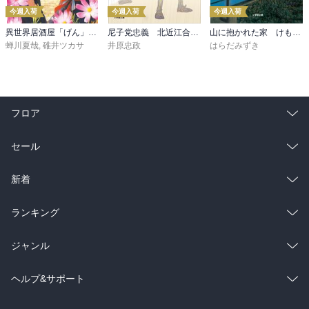
今週入荷
今週入荷
今週入荷
異世界居酒屋「げん」三杯目
尼子党忠義 北近江合戦心得〈八〉
山に抱かれた家 けもの道
蝉川夏哉
,
碓井ツカサ
井原忠政
はらだみずき
フロア
総合
コミック
セール
ラノベ
小説
総合
コミック
新着
雑誌・グラビア
ビジネス・実用
ラノベ
小説
総合
コミック
ランキング
BL・TL
雑誌・グラビア
ビジネス・実用
ラノベ
小説
総合
コミック
ジャンル
BL・TL
雑誌・グラビア
ビジネス・実用
ラノベ
小説
コミック
男性コミック
ヘルプ&サポート
BL・TL
雑誌・グラビア
ビジネス・実用