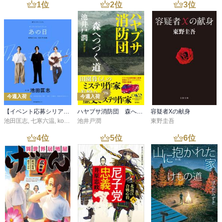
1
位
2
位
3
位
今週入荷
今週入荷
【イベント応募シリアルコード付】池田匡志出演・オーディオフォトブック「あの日」SPECIAL EDITION（音声／動画付）
ハヤブサ消防団 森へつづく道
容疑者Xの献身
池田匡志
,
七寒六温
,
konoko58
池井戸潤
,
村崎キコ
東野圭吾
4
位
5
位
6
位