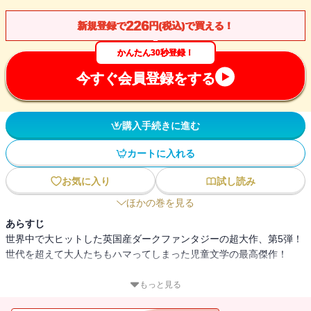
226
新規登録で
円(税込)で買える！
かんたん30秒登録！
今すぐ会員登録をする
購入手続きに進む
カートに入れる
お気に入り
試し読み
ほかの巻を見る
あらすじ
世界中で大ヒットした英国産ダークファンタジーの超大作、第5弾！
世代を超えて大人たちもハマってしまった児童文学の最高傑作！
ダークさ満載のストーリー、不気味にキャラ立ちした登場人物の不
もっと見る
可思議な魅力。