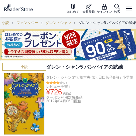
はじめて
会員登録
サインイン
検索
小説
ファンタジー
ダレン・シャン
ダレン・シャン5 バンパイアの試練
ダレン・シャン5 バンパイアの試練
小説
ダレン・シャン(作)
,
橋本恵(訳)
,
田口智子(絵)
/
小学館
(
27
)
レビューを書く
¥
726
(税込)
クーポン利用対象商品
2012年04月06日
配信