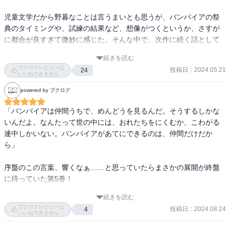
児童文学だから野暮なことは言うまいとも思うが、バンパイアの祭
典のタイミングや、試練の結果など、想像がつくというか、さすが
に都合が良すぎて微妙に感じた。そんな中で、次作に続く話として
裏切り者と仲間の死が終盤にあったが、それすらも都合が良いよう
続きを読む
に思えてしまった。野暮すぎるが。

ブクログレビューは
投稿日
:
2024.05.21
24
いいねできません
試練での、泥で流れる血を抑えなきゃいけないほど血みどろであっ
powered by ブクログ
たり、足の神経を失うなどの表現には少し驚いた。
「バンパイアは仲間うちで、めんどうを見るんだ。そうするしかな
いんだよ。なんたって世の中には、おれたちをにくむか、こわがる
連中しかいない。バンパイアがあてにできるのは、仲間だけだか
ら」

序盤のこの言葉、響くなぁ……と思っていたらまさかの展開が終盤
に待っていた第5巻！

ダレンはバンパイアとして認められるための試練をバンパイア・マ
続きを読む
ウンテンで受けます。

ブクログレビューは
投稿日
:
2024.08.24
4
本当に過酷なその内容にハラハラするとともに、試練を潜り抜けて
いいねできません
いくダレンの成長っぷりに感嘆します。バンパイアたちの関係性や