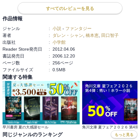
祝宴も見られて楽しい場面が続きます。

すべてのレビューを見る
こうしてバンパイアの中でダレンも生きていくのだ。身体は子ども
だけれど、もう心はすっかり大人。バンパイアとして生きていくの
作品情報
だ……！と思ってからの衝撃の展開すぎました。5巻だけでも面白い
ジャンル
:
小説
-
ファンタジー
ですが早く第6巻が読みたいです！！
著者
:
ダレン・シャン
,
橋本恵
,
田口智子
出版社
:
小学館
Reader Store発売日
:
2012.04.06
書誌発売日
:
2006.12.20
ページ数
:
256ページ
ファイルサイズ
:
0.5MB
関連する特集
早川書房 夏の大感謝セール
同じジャンルのランキング
もっと見る