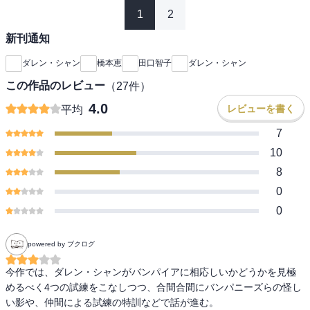
1
2
新刊通知
ダレン・シャン
橋本恵
田口智子
ダレン・シャン
この作品のレビュー
（
27
件）
4.0
レビューを書く
平均
7
10
8
0
0
powered by ブクログ
今作では、ダレン・シャンがバンパイアに相応しいかどうかを見極
めるべく4つの試練をこなしつつ、合間合間にバンパニーズらの怪し
い影や、仲間による試練の特訓などで話が進む。
