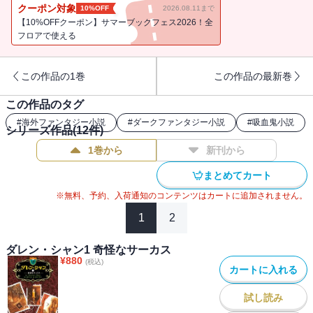
先の読めないどんでん返しの連続、そして、読み終わったときの心
クーポン対象
10%OFF
2026.08.11まで
にずしんとひびく人間社会へのアイロニー。
【10%OFFクーポン】サマーブックフェス2026！全
優等生ファンタジーと一線を画した本作品をシリーズでお楽しみく
フロアで使える
ださい！
この作品の1巻
この作品の最新巻
主人公ダレンに、バンパイアとして一人前として認められるための
厳しい試練が課せられます。瀕死の重傷を負いながらも試練をくぐ
この作品のタグ
り抜けたダレンですが、予想もできないことが…。
#
海外ファンタジー小説
#
ダークファンタジー小説
#
吸血鬼小説
シリーズ作品(
12
件)
1巻から
新刊から
まとめてカート
※無料、予約、入荷通知のコンテンツはカートに追加されません。
1
2
ダレン・シャン1 奇怪なサーカス
¥
880
(税込)
カートに入れる
試し読み