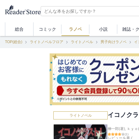
総合
コミック
ラノベ
小説
雑誌・
TOP(総合)
ライトノベルフロア
ライトノベル
男子向けラノベ
イ
イコノクラ
ライトノベル
榊一郎(著)
,
ｋｙｏ
(
1
)
レビューを書く