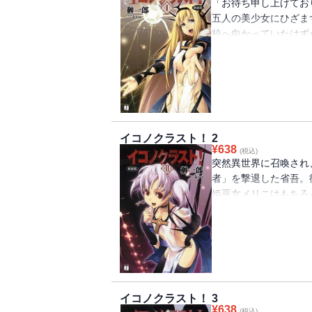
「お待ち申し上げてお
五人の美少女にひざま
校へ向かっていたはず
しまったらしい！ そ
滅びつつあり、呪いを
造物ではない、異世界
主」になってしまった
者に対抗できる唯一の
て・・・・・・。
イコノクラスト！ 2
¥
638
(税込)
突然異世界に召喚され
者」を撃退した省吾。
姫巫女メリニはもちろ
される。その様子を見
たことを実感するのだ
に花梨や姫巫女たちと
触れたり、誘惑に揺れ
じるのは彼女たちの氏
静に釘を刺す。一方、
イコノクラスト！ 3
コノクラスト〉と救世
¥
638
(税込)