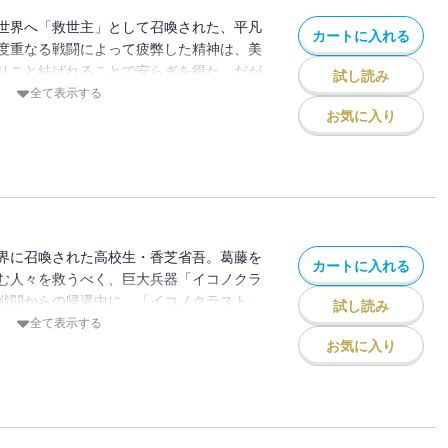
世界へ「救世主」として召喚された、平凡
カートに入れる
度重なる戦闘によって疲弊した精神は、美
リニと結ばれることで安らぎを得た。だが
試し読み
スト」に搭乗した際に語りかけてくる
全て表示する
た。破壊を囁き、省吾の意思すらも奪おう
お気に入り
――？ そんな中「代行者」が相次いで現
行動を行うことなく撤退していく。探るか
「代行者」を不審に思いつつも、民衆の支
く画策するレネゲイドの指導者たち。しか
在もまた、レネゲイドに対抗すべく行動を
界に召喚された高校生・香芝省吾。葛藤を
カートに入れる
む人々を救うべく、巨大兵器「イコノクラ
戦闘からの帰還中に、「イコノクラスト」
試し読み
家所有の飛行船・「エデニート」が、「血
全て表示する
によって襲撃を受け、「イコノクラスト」
お気に入り
。呼びかけ続けるメリニに「すぐに帰るか
い残し、省吾は「イコノクラスト」ととも
榊一郎が贈る重厚な異世界ファンタジー、
!