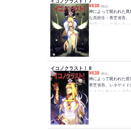
イコノクラスト！ 7
¥
638
(税込)
神によって呪われた異
な高校生・香芝省吾。
集団によって連れ去ら
が伝えるものとは違う
義のあり方に揺れる省
ネゲイドへと戻る。だ
女・メリニの解任だっ
吾は、二人を奪還する
ト」の性能を確かめる
イコノクラスト！ 8
な動きを見せるが――
¥
638
(税込)
ンタジー第７弾！
神によって呪われた世
香芝省吾。レネゲイド
ニまでも奪われた省吾
リニと花梨の身柄を奪
計画を実行しようとし
る。混乱に包まれるな
押さえにかかるが――
できるのか、そして「
がりを見せる、榊一郎