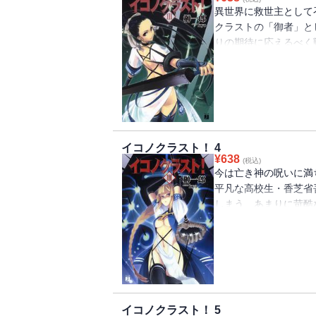
ゾンで大々的にお披露
異世界に救世主として
クラストの「御者」と
りの期待に応えるべく
戦闘で救うべき民衆を
想像以上にむしばんで
新たな局面を迎える。
妹の花梨やメリニたち
異変を察知した秘密結
だった。
イコノクラスト！ 4
¥
638
(税込)
今は亡き神の呪いに満
平凡な高校生・香芝省
しまう、あまりに苛酷
吾はイコノクラストへ
に追い打ちをかけるよ
ド」が省吾を御するた
猜疑の中、省吾は変貌
女・・・ショウゴ様に
メリニは救世主を籠絡
イコノクラスト！ 5
ようと、叫び続け荒々