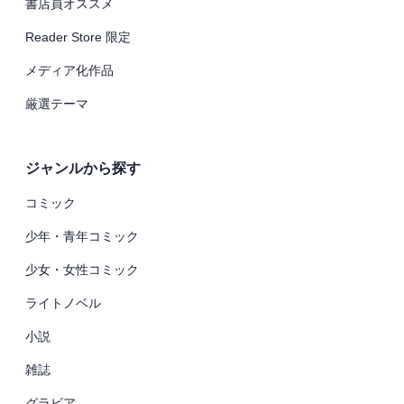
書店員オススメ
Reader Store 限定
メディア化作品
厳選テーマ
ジャンルから探す
コミック
少年・青年コミック
少女・女性コミック
ライトノベル
小説
雑誌
グラビア