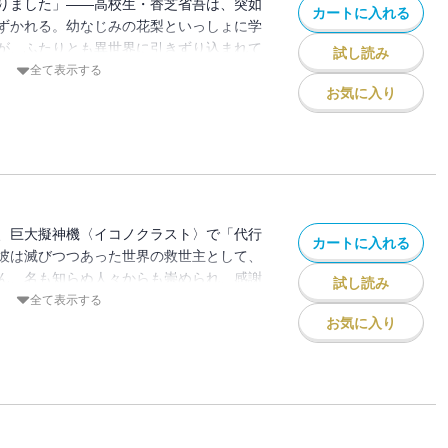
りました」――高校生・香芝省吾は、突如
カートに入れる
ずかれる。幼なじみの花梨といっしょに学
が、ふたりとも異世界に引きずり込まれて
試し読み
の世界では、創世主たる神の呪いで人間が
全て表示する
実行する「代行者」と戦えるのは、神の創
お気に入り
からの召喚者だけだという。突然「救世
省吾は、やがて戦うことを決意する。代行
手段<イコノクラスト>の搭乗者とし
、巨大擬神機〈イコノクラスト〉で「代行
カートに入れる
彼は滅びつつあった世界の救世主として、
ん、名も知らぬ人々からも崇められ、感謝
試し読み
た省吾は、良くも悪くも自分が英雄になっ
全て表示する
った。省吾は広大な邸宅を与えられ、そこ
お気に入り
住むことになる。姫巫女たちの意外な面に
動いたりする省吾に、花梨は「姫巫女と通
族の権力闘争に巻き込まれることだ」と冷
〈レネゲイド〉のネロ・オトルチは、〈イ
主・省吾の存在を、省吾が救った街ラヴィ