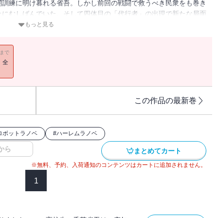
闘訓練に明け暮れる省吾。しかし前回の戦闘で救うべき民衆をも巻き
上にむしばんでいた。そして四体目の「代行者」の出現で新たな局面
まった従姉妹の花梨やメリニたち五人の姫巫女の想いが錯綜する中、
もっと見る
ド」は恐ろしい行動に出るのだった。
11まで
！全
この作品の最新巻
ロボットラノベ
#
ハーレムラノベ
から
まとめてカート
※無料、予約、入荷通知のコンテンツはカートに追加されません。
1