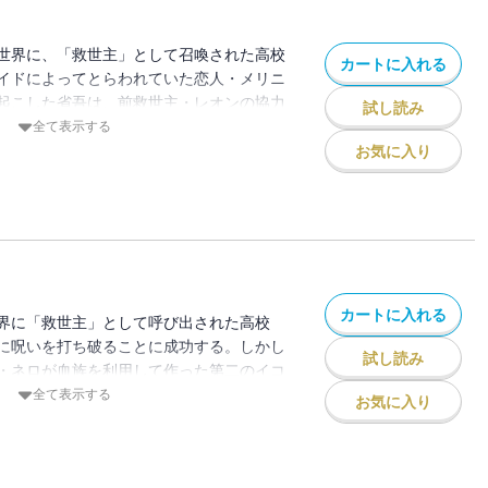
世界に、「救世主」として召喚された高校
カートに入れる
イドによってとらわれていた恋人・メリニ
起こした省吾は、前救世主・レオンの協力
試し読み
らの奪還に成功する。そんな中、代行者出
全て表示する
迎えうつべく出撃するが、残存する代行者
お気に入り
―自らの身体の構成を変化させ、世界に直
す――に出る。呪詛に呑み込まれた省吾
対面することになるが――。榊一郎が贈る
ー、いよいよクライマックスの第9巻！
カートに入れる
界に「救世主」として呼び出された高校
に呪いを打ち破ることに成功する。しかし
試し読み
・ネロが血族を利用して作った第二のイコ
存在――「アブソリュート」を駆り、新た
全て表示する
お気に入り
起こした叛乱により、レネゲイドは崩壊の
ェンの凶弾に倒れたメリニを、レネゲイド
、省吾はイコノクラストを操り、最後の戦