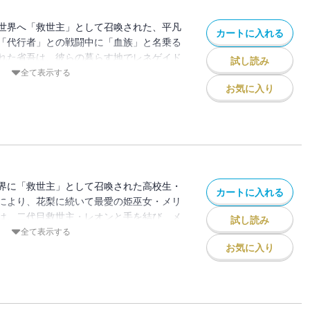
世界へ「救世主」として召喚された、平凡
カートに入れる
「代行者」との戦闘中に「血族」と名乗る
れた省吾は、彼らの暮らす地でレネゲイド
試し読み
、また別の「真実」を知る。それぞれの正
全て表示する
吾だが、自らの大切な存在を守るためにレ
お気に入り
がそこで待ち受けていたのは、最愛の姫巫
た。花梨、そしてメリニまでも奪われた省
決意を固める。その裏で、「イコノクラス
ような動きを見せていた「代行者」が新た
。いよいよ佳境に突入した本格異世界ファ
界に「救世主」として召喚された高校生・
カートに入れる
により、花梨に続いて最愛の姫巫女・メリ
は、二代目救世主・レオンと手を結び、メ
試し読み
還する決意を固める。しかし、省吾たちが
全て表示する
たその時、「代行者」もまた策動を始め
お気に入り
か、レオンは花梨、そしてメリニの身柄を
。メリニを、そして花梨を取り戻すことは
代行者」の意図は――？ ますます盛り上
渾身の本格異世界ファンタジー第8弾！