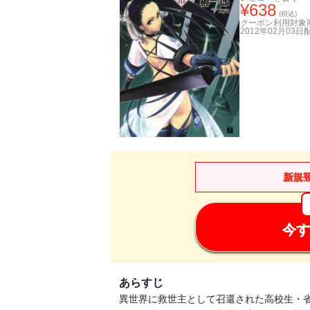
¥
638
(税込)
クーポン利用対象
2012年02月03日
新規
今す
あらすじ
異世界に救世主として召還された高校生・