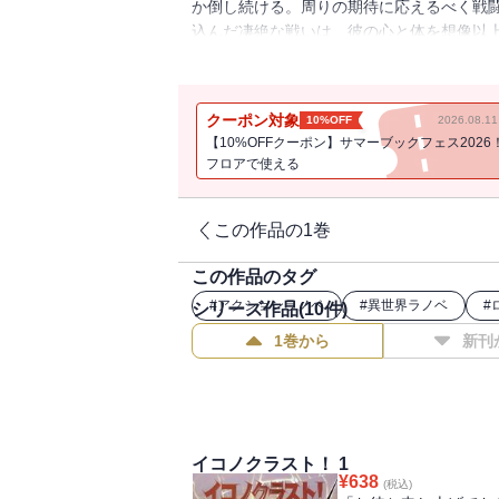
か倒し続ける。周りの期待に応えるべく戦
込んだ凄絶な戦いは、彼の心と体を想像以
を迎える。省吾とともに異世界へと来てし
省吾の異変を察知した秘密結社「レネゲイ
クーポン対象
10%OFF
2026.08.
【10%OFFクーポン】サマーブックフェス2026
フロアで使える
この作品の1巻
この作品のタグ
#
アクションラノベ
#
異世界ラノベ
#
シリーズ作品(
10
件)
1巻から
新刊
イコノクラスト！ 1
¥
638
(税込)