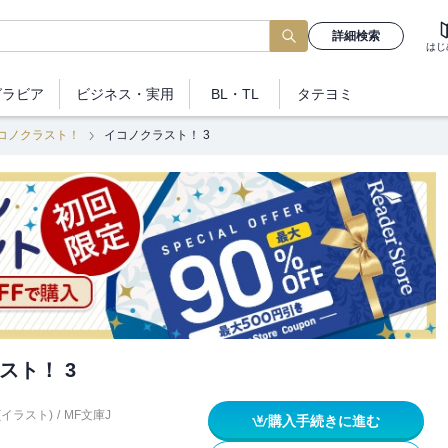
詳細検索
はじ
グラビア
ビジネス
・実用
BL・TL
タテヨミ
コノクラスト！
イコノクラスト！ 3
スト！ 3
(イラスト)
/
MF文庫J
購入手続きに進む