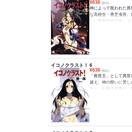
¥
638
(税込)
うのだった。
神によって呪われた異
な高校生・香芝省吾。
しい姫巫女の少女・メ
同時に、「イコノクラ
「声」に悩まされてい
とする「声」の正体は
れるが、直接的な破壊
のような行動をみせる
持を強固なものにすべ
イコノクラスト！ 6
し、代行者とは別の存
¥
638
(税込)
始めるのだった――。
「救世主」として異世
越え、神の呪いに苦し
スト」を駆る省吾は、
を運搬するインペラス
族」と名乗る謎の集団
ごと強奪されてしまう
ら心配しないで」と言
に去っていった――。
風雲急を告げる第６弾!