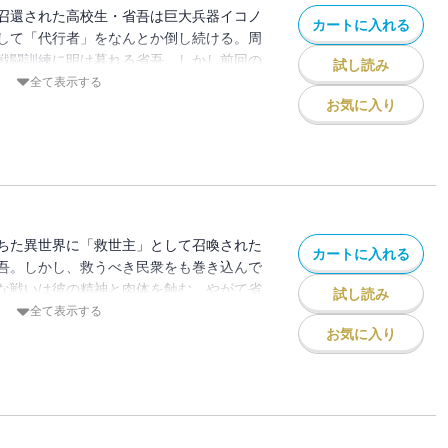
目する計画を立てる。
召還された高校生・省吾は巨大兵器イコノ
カートに入れる
して「代行者」をなんとか倒し続ける。周
戦闘訓練に明け暮れる省吾。しかし前回の
試し読み
も巻き込んだ凄絶な戦いは、彼の心と体を
全て表示する
いた。そして四体目の「代行者」の出現で
お気に入り
省吾とともに異世界へと来てしまった従姉
五人の姫巫女の想いが錯綜する中、省吾の
社「レネゲイド」は恐ろしい行動に出るの
ちた異世界に「救世主」として召喚された
カートに入れる
吾。しかし、救うべき民衆をも巻き込んで
な戦いは彼の精神と肉体を蝕む。やがて省
試し読み
の搭乗を体が拒絶するほど疲弊する。それ
全て表示する
うに、状況を危惧した秘密結社「レネゲイ
お気に入り
めに、従姉妹の花梨を人質に取る。絶望と
していく。「私は・・・・・・姫巫
身を捧ぐ・・・・・・姫巫女」美しい少女
し手綱を握るという姫巫女の職務を全うし
しく変貌してしまった省吾の部屋へと向か