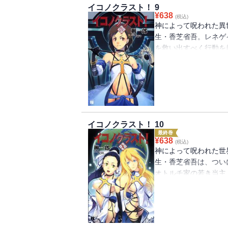
イコノクラスト！ 9
¥
638
(税込)
神によって呪われた異
生・香芝省吾。レネゲ
を救い出すべく行動を
もあり、レネゲイドか
現の報を受けた省吾は
たちは驚くべき戦法―
接「呪詛」をまき散ら
は、そこで神の記憶と
本格異世界ファンタジ
イコノクラスト！ 10
最終巻
¥
638
(税込)
神によって呪われた世
生・香芝省吾は、つい
オトルチ家の若き当主
ノクラストとも言える
なる支配者となるべく
危機に直面する。エシ
を、ソロンを救うため