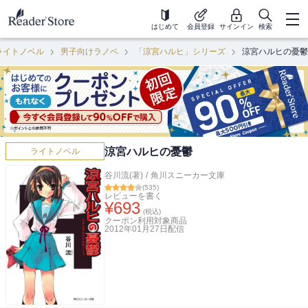
はじめて
会員登録
サインイン
検索
ライトノベル
男子向けラノベ
「涼宮ハルヒ」シリーズ
涼宮ハルヒの憂鬱
涼宮ハルヒの憂鬱
ライトノベル
谷川流(著)
/
角川スニーカー文庫
(
535
)
レビューを書く
¥
693
(税込)
クーポン利用対象商品
2012年01月27日
配信