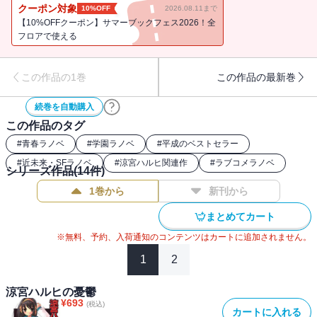
常は、もうすでに超常になっていた――。第８回スニーカー大賞
クーポン対象
10%OFF
2026.08.11まで
〈大賞〉受賞作、ビミョーに非日常系学園ストーリー！
【10%OFFクーポン】サマーブックフェス2026！全
フロアで使える
この作品の1巻
この作品の最新巻
続巻を自動購入
この作品のタグ
#
青春ラノベ
#
学園ラノベ
#
平成のベストセラー
#
近未来・SFラノベ
#
涼宮ハルヒ関連作
#
ラブコメラノベ
シリーズ作品(
14
件)
1巻から
新刊から
まとめてカート
※無料、予約、入荷通知のコンテンツはカートに追加されません。
1
2
涼宮ハルヒの憂鬱
¥
693
(税込)
カートに入れる