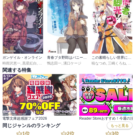
ガンゲイル・オンライン
青春ブタ野郎はバニーガール先輩の夢を見ない
この素晴らしい世界に祝福を！エクストラ
時雨沢恵一
,
黒星紅白
,
川原礫
鴨志田一
,
溝口ケージ
暁なつめ
,
三嶋くろね
,
昼熊
関連する特集
電撃文庫超感謝フェア2026
同じジャンルのランキング
もっと見る
1
位
2
位
3
位