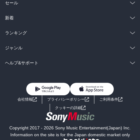
総合
コミック
セール
ラノベ
小説
総合
コミック
新着
雑誌・グラビア
ビジネス・実用
ラノベ
小説
総合
コミック
ランキング
BL・TL
雑誌・グラビア
ビジネス・実用
ラノベ
小説
総合
コミック
ジャンル
BL・TL
雑誌・グラビア
ビジネス・実用
ラノベ
小説
コミック
男性コミック
ヘルプ&サポート
BL・TL
雑誌・グラビア
ビジネス・実用
女性コミック
コミック誌
初めての方へ
ヘルプ
BL・TL
ライトノベル
男子向けラノベ
よくあるご質問
お問い合わせ
会社情報
プライバシーポリシー
ご利用条件
女子向けラノベ
小説
利用規約
クッキーの詳細
国内小説
海外小説
Copyright 2017 - 2026 Sony Music Entertainment(Japan) Inc.
ミステリー
SF
Information on the site is for the Japan domestic market only