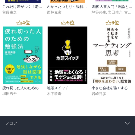
一般的にはＰＤＣＡは管理手法、ＰＤＳは自己実現の為の

これだけ差がつく！老後のお金 55歳から15年で2500万円をつくる
わかったつもり～読解力がつかない本当の原因～
図解 人事入門「理論と実践」100のツボシリーズ
思考手法ととらえられているので、個人的な意見ですが…。
首藤由之
西林克彦
坪谷邦生
,
岩田佑介
,
古茶宏志
4
位
5
位
6
位
疲れ切った人のための勉強法
地頭スイッチ
小さな会社を強くするマーケティング思考
堀田秀吾
木下勝寿
岩崎邦彦
フロア