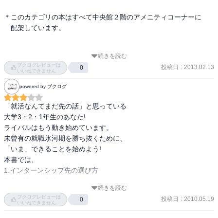
＊このカテゴリの本はすべて中央館２階のアメニティコーナーに

　配架しています。

続きを読む
 ＊貸出状況についてはこちらから確認下さい。

ブクログレビューは
投稿日
:
2013.02.13
0
 　貸出中のときは予約もできます♪

いいねできません
（鹿大の蔵書検索画面にとびます）

powered by ブクログ
 〔所蔵情報〕⇒　http://catalog.lib.kagoshima-
「就活なんてまだ先の話」と思っている

u.ac.jp/opc/xc/search?keys=11112106361
大学3・2・1年生のあなた!

ライバルはもう動き始めています。

未曾有の就職氷河期を勝ち抜くために、

「いま」できることを始めよう!

本書では、

1.インターンシップ先の選び方

2.申し込みの方法

続きを読む
3.インターンシップで「やりたい仕事」を見つける方法

ブクログレビューは
投稿日
:
2010.05.19
0
4.劇的に「成長」できるインターンシップへの参加方法

いいねできません
5.就活でのアピール方法
