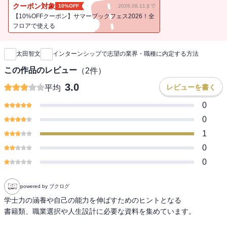
「就活なんてまだ先の話」と思っている大学３・２・１年生のあな
クーポン対象
10%OFF
2026.08.11まで
た！
【10%OFFクーポン】サマーブックフェス2026！全
ライバルはもう動き始めています。未曾有の就職氷河期を勝ち抜く
フロアで使える
新刊通知
ために、「いま」できることを始めよう！
太田智文
インターンシップで志望の業界・職種に内定する方法
この作品のレビュー
（
2
件）
3.0
レビューを書く
平均
0
0
1
0
0
powered by ブクログ
学士力の涵養や自己の能力を伸ばすためのヒントとなる

書籍類、職業選択や人生設計に必要な資料を集めています。
