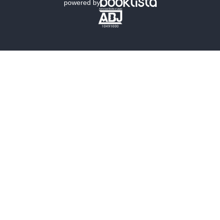
powered by
歴史・時代小説
文学
雑誌
グラビア写真集
ボーイズラブ
ティーンズラブ
人文・思想・歴史
社会・政治・法律
ビジネス・経済
サイエンス・テクノロジー
コンピュータ・情報
くらし・家庭
料理・酒
ファッション・美容・ダイエット
ホビー&カルチャー
スポーツ・アウトドア
地図・ガイド
エンターテイメント
芸術・アート
映画・音楽・演劇