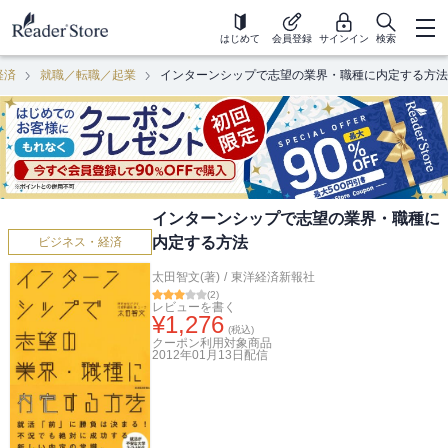
はじめて
会員登録
サインイン
検索
経済
就職／転職／起業
インターンシップで志望の業界・職種に内定する方法
インターンシップで志望の業界・職種に
内定する方法
ビジネス・経済
太田智文(著)
/
東洋経済新報社
(
2
)
レビューを書く
¥
1,276
(税込)
クーポン利用対象商品
2012年01月13日
配信