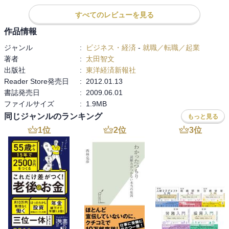
を徹底的に解説します。

すべてのレビューを見る
本書を読んでインターンシップに参加すれば、

就活を圧倒的に有利に進めることができます。

作品情報
さて、遊んですごしますか？

ジャンル
:
ビジネス・経済
-
就職／転職／起業
 インターンシップに参加しますか？

著者
:
太田智文
出版社
:
東洋経済新報社
Reader Store発売日
:
2012.01.13
書誌発売日
:
2009.06.01
ファイルサイズ
:
1.9MB
各業界のインターンシップについてではなく、

同じジャンルのランキング
もっと見る
インターンシップ全体について書かれています。

1
位
2
位
3
位
インターンシップだけでなく、何事にも目的意識を

持って取り組むことが大切なんだと感じました。

本書では計画（Plan）→実行（Do）→見直す（See）の

ＰＤＳサイクルが推奨されていますが、

個人的には計画（Plan）→実行（Do）→評価→（Check）

→改善（Act）のＰＤＣＡサイクルのほうが

成長できるのでは？と思いました。
