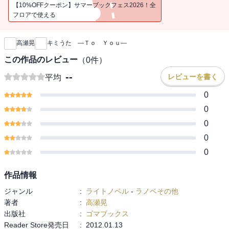
【10%OFFクーポン】サマーブックフェス2026！全
フロアで使える
新刊通知
高瀬晃
キミうた ―Ｔｏ Ｙｏｕ―
この作品のレビュー
（
0
件）
--
レビューを書く
平均
0
0
0
0
0
作品情報
ジャンル
:
ライトノベル
-
ラノベその他
著者
:
高瀬晃
出版社
:
ゴマブックス
Reader Store発売日
:
2012.01.13