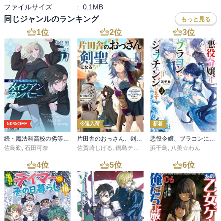
ファイルサイズ
:
0.1MB
同じジャンルのランキング
もっと見る
1
位
2
位
3
位
50%OFF
今週入荷
新着
続・魔法科高校の劣等生 メイジアン・カンパニー(11)
片田舎のおっさん、剣聖になる 11 ～ただの田舎の剣術師範だったのに、大成した弟子たちが俺を放ってくれない件～
悪役令嬢、ブラコンにジョブチェンジします９【電子特典付き】
佐島勤
,
石田可奈
佐賀崎しげる
,
鍋島テツヒロ
浜千鳥
,
八美☆わん
4
位
5
位
6
位