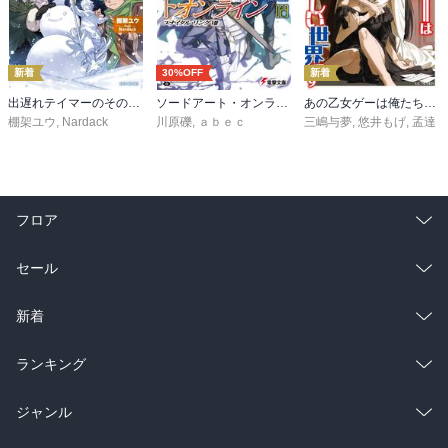
新着
30%OFF
新着
出遅れテイマーのその日暮らし 16
ソードアート・オンライン29 ユナイタル・リングVIII
あの乙女ゲーは俺たちに厳しい世界です 6
棚架ユウ
,
Nardack
川原礫
,
ａｂｅｃ
三嶋与夢
,
悠井もげ
,
孟達
フロア
総合
コミック
セール
ラノベ
小説
総合
コミック
新着
雑誌・グラビア
ビジネス・実用
ラノベ
小説
総合
コミック
ランキング
BL・TL
雑誌・グラビア
ビジネス・実用
ラノベ
小説
総合
コミック
ジャンル