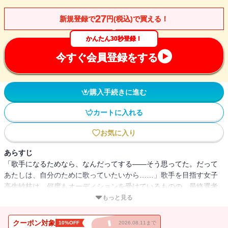
27
新規登録で
円(税込)で買える！
かんたん30秒登録！
今すぐ会員登録をする
購入手続きに進む
カートに入れる
お気に入り
あらすじ
「歌手になるためなら、なんだってする――そう思ってた。だって
あたしは、自分のために歌っていたいから……」歌手を目指す女子
高生紗枝は、何度もオーディションを受けているものの、最終選考
でいつも落ちてしまっていた。そんなある日、ひょんなことから、
もっと見る
同じクラスの真島と仲良くなる。そして、歌うことの本当の意味を
知っていく……。
クーポン対象
10%OFF
2026.08.11まで