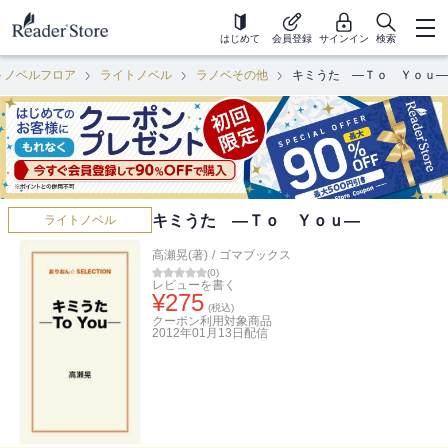
はじめて
会員登録
サインイン
検索
トノベルフロア
ライトノベル
ラノベその他
キミうた ―Ｔｏ Ｙｏｕ―
キミうた ―Ｔｏ Ｙｏｕ―
ライトノベル
高瀬晃(著)
/
ゴマブックス
(
0
)
レビューを書く
¥
275
(税込)
クーポン利用対象商品
2012年01月13日
配信