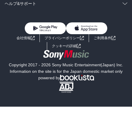
BL・TL
雑誌・グラビア
ビジネス・実用
ラノベ
小説
コミック
男性コミック
ヘルプ&サポート
BL・TL
雑誌・グラビア
ビジネス・実用
女性コミック
コミック誌
初めての方へ
ヘルプ
BL・TL
ライトノベル
男子向けラノベ
よくあるご質問
お問い合わせ
会社情報
プライバシーポリシー
ご利用条件
女子向けラノベ
小説
利用規約
クッキーの詳細
国内小説
海外小説
Copyright 2017 - 2026 Sony Music Entertainment(Japan) Inc.
ミステリー
SF
Information on the site is for the Japan domestic market only
powered by
歴史・時代小説
文学
雑誌
グラビア写真集
ボーイズラブ
ティーンズラブ
人文・思想・歴史
社会・政治・法律