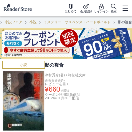
はじめて
会員登録
サインイン
検索
小説フロア
小説
ミステリー・サスペンス・ハードボイルド
影の複合
影の複合
小説
津村秀介(著)
/
祥伝社文庫
(
0
)
レビューを書く
¥
660
(税込)
クーポン利用対象商品
2012年01月20日
配信