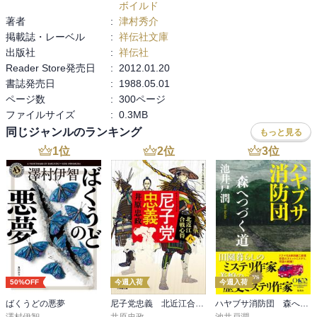
ボイルド
著者
:
津村秀介
掲載誌・レーベル
:
祥伝社文庫
出版社
:
祥伝社
Reader Store発売日
:
2012.01.20
書誌発売日
:
1988.05.01
ページ数
:
300ページ
ファイルサイズ
:
0.3MB
同じジャンルのランキング
もっと見る
1
位
2
位
3
位
50%OFF
今週入荷
今週入荷
ばくうどの悪夢
尼子党忠義 北近江合戦心得〈八〉
ハヤブサ消防団 森へつづく道