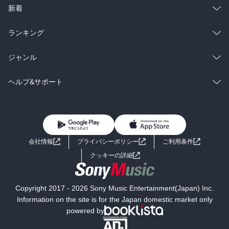
ラノベ
小説
総合
コミック
新着
雑誌・グラビア
ビジネス・実用
ラノベ
小説
総合
コミック
ランキング
BL・TL
雑誌・グラビア
ビジネス・実用
ラノベ
小説
総合
コミック
ジャンル
BL・TL
雑誌・グラビア
ビジネス・実用
ラノベ
小説
コミック
男性コミック
ヘルプ&サポート
BL・TL
雑誌・グラビア
ビジネス・実用
女性コミック
コミック誌
初めての方へ
ヘルプ
BL・TL
ライトノベル
男子向けラノベ
よくあるご質問
お問い合わせ
会社情報
プライバシーポリシー
ご利用条件
女子向けラノベ
小説
利用規約
クッキーの詳細
国内小説
海外小説
Copyright 2017 - 2026 Sony Music Entertainment(Japan) Inc.
ミステリー
SF
Information on the site is for the Japan domestic market only
powered by
歴史・時代小説
文学