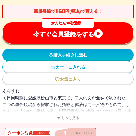
160
新規登録で
円(税込)で買える！
かんたん30秒登録！
今すぐ会員登録をする
購入手続きに進む
カートに入れる
お気に入り
あらすじ
同日同時刻に愛媛県松山市と東京で、二人の女が全裸で殺された。
二つの事件現場から採取された指紋と体液は同一人物のもので、し
かもその人物は、事件当夜、上野発青森行L特急“はつかり11号”の車
中にあった！鉄壁のアリバイに、捜査陣の苦悩は深まる…。アリバ
もっと見る
イ崩しの名手が贈る本格推理の最高傑作！
クーポン対象
10%OFF
2026.08.11まで