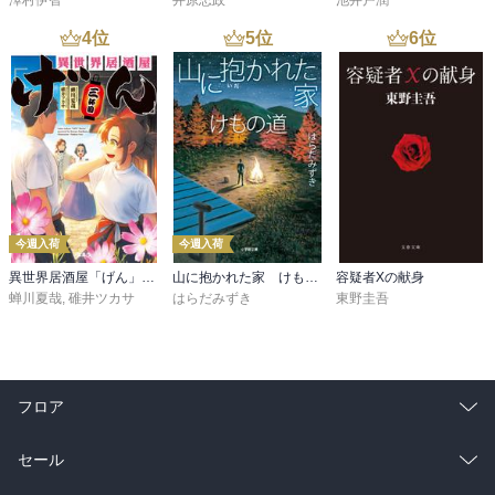
澤村伊智
井原忠政
池井戸潤
4
位
5
位
6
位
今週入荷
今週入荷
異世界居酒屋「げん」三杯目
山に抱かれた家 けもの道
容疑者Xの献身
蝉川夏哉
,
碓井ツカサ
はらだみずき
東野圭吾
フロア
総合
コミック
セール