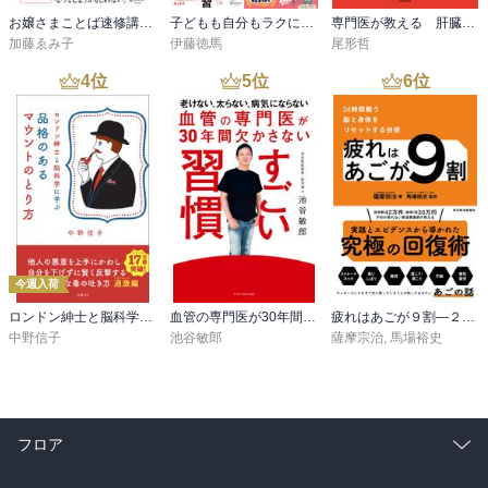
お嬢さまことば速修講座 改訂版
子どもも自分もラクになる どならない練習＋どならない叱り方【2冊合本版】
専門医が教える 肝臓から脂肪を落とす7日間実践レシピ
加藤ゑみ子
伊藤徳馬
尾形哲
4
位
5
位
6
位
今週入荷
ロンドン紳士と脳科学に学ぶ 品格のあるマウントのとり方
血管の専門医が30年間欠かさない すごい習慣
疲れはあごが９割―２４時間戦う脳と身体をリセットする技術
中野信子
池谷敏郎
薩摩宗治
,
馬場裕史
フロア