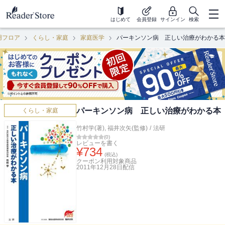
はじめて
会員登録
サインイン
検索
用フロア
くらし・家庭
家庭医学
パーキンソン病 正しい治療がわかる本
パーキンソン病 正しい治療がわかる本
くらし・家庭
竹村学(著)
,
福井次矢(監修)
/
法研
(
0
)
レビューを書く
¥
734
(税込)
クーポン利用対象商品
2011年12月28日
配信