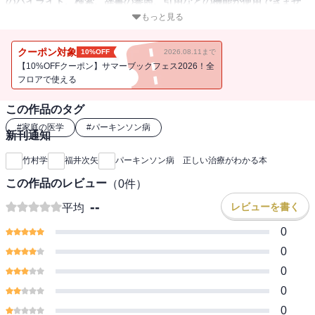
のハイライト、検索、辞書の参照、引用などの機能が使用できませ
ん。
もっと見る
パーキンソン病は、脳神経の病気の中ではアルツハイマー病に次い
クーポン対象
10%OFF
2026.08.11まで
で発祥頻度の高い病気で、生活の質が著しく低下するため、難病に
【10%OFFクーポン】サマーブックフェス2026！全
指定されています。以前は、寝たきりになる人が多かったのです
フロアで使える
が、現在は、非常に有効な薬が次々と開発されており、早期に適切
この作品のタグ
な治療を行えば寝たきりの状態は防げるようになってきました。さ
らに、病気が進行してさまざまな症状が現れても、薬物療法に加
#
家庭の医学
#
パーキンソン病
新刊通知
え、必要な支援を受けることも可能です。本書では、「最新の治療
法」をはじめ、「治療薬の詳細」や「進行を予防する方法」などに
竹村学
福井次矢
パーキンソン病 正しい治療がわかる本
ついて詳しく紹介します。
この作品のレビュー
（
0
件）
--
レビューを書く
平均
0
0
0
0
0