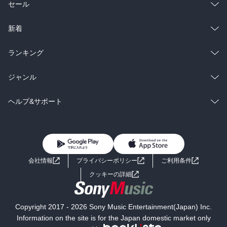
総合
コミック
セール
ラノベ
小説
総合
コミック
新着
雑誌・グラビア
ビジネス・実用
ラノベ
小説
総合
コミック
ランキング
BL・TL
雑誌・グラビア
ビジネス・実用
ラノベ
小説
総合
コミック
ジャンル
BL・TL
雑誌・グラビア
ビジネス・実用
ラノベ
小説
コミック
男性コミック
ヘルプ&サポート
BL・TL
雑誌・グラビア
ビジネス・実用
女性コミック
コミック誌
初めての方へ
ヘルプ
BL・TL
ライトノベル
男子向けラノベ
よくあるご質問
お問い合わせ
会社情報
プライバシーポリシー
ご利用条件
女子向けラノベ
小説
利用規約
クッキーの詳細
国内小説
海外小説
Copyright 2017 - 2026 Sony Music Entertainment(Japan) Inc.
ミステリー
SF
Information on the site is for the Japan domestic market only