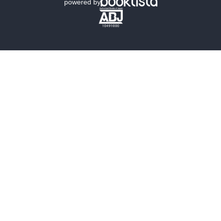
powered by
歴史・時代小説
文学
雑誌
グラビア写真集
ボーイズラブ
ティーンズラブ
人文・思想・歴史
社会・政治・法律
ビジネス・経済
サイエンス・テクノロジー
コンピュータ・情報
くらし・家庭
料理・酒
ファッション・美容・ダイエット
ホビー&カルチャー
スポーツ・アウトドア
地図・ガイド
エンターテイメント
芸術・アート
映画・音楽・演劇