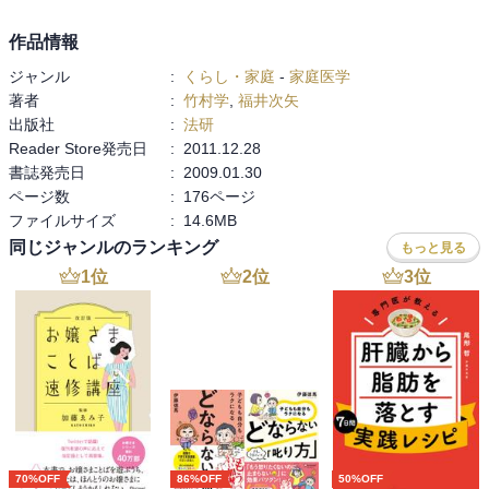
作品情報
ジャンル
:
くらし・家庭
-
家庭医学
著者
:
竹村学
,
福井次矢
出版社
:
法研
Reader Store発売日
:
2011.12.28
書誌発売日
:
2009.01.30
ページ数
:
176ページ
ファイルサイズ
:
14.6MB
同じジャンルのランキング
もっと見る
1
位
2
位
3
位
70%OFF
86%OFF
50%OFF