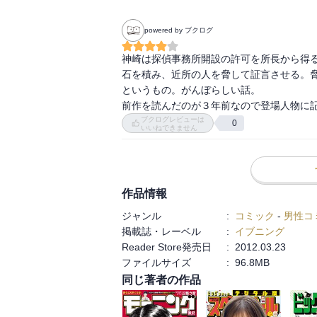
powered by ブクログ
神崎は探偵事務所開設の許可を所長から得
石を積み、近所の人を脅して証言させる。脅
というもの。がんぼらしい話。

前作を読んだのが３年前なので登場人物に
ブクログレビューは
0
いいねできません
作品情報
ジャンル
:
コミック
-
男性コ
掲載誌・レーベル
:
イブニング
Reader Store発売日
:
2012.03.23
ファイルサイズ
:
96.8MB
同じ著者の作品