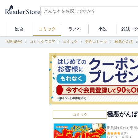
総合
コミック
ラノベ
小説
雑誌・
TOP(総合)
コミックフロア
コミック
男性コミック
極悪がんぼ
極悪がんぼ
コミック
田島隆(原作)
,
東風
(
1
)
レビューを書く