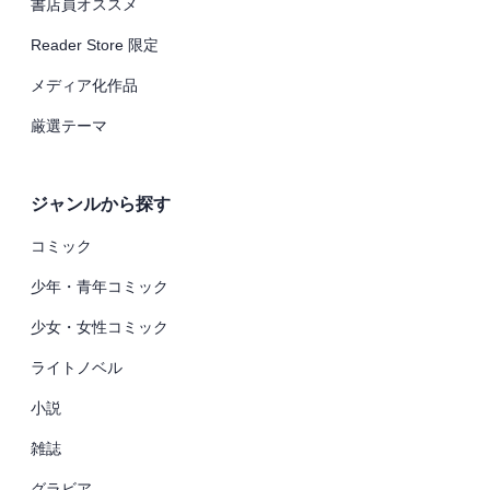
書店員オススメ
Reader Store 限定
メディア化作品
厳選テーマ
ジャンルから探す
コミック
少年・青年コミック
少女・女性コミック
ライトノベル
小説
雑誌
グラビア