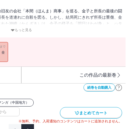
の旧友の会社「本間（ほんま）商事」を巡る、金子と所長の最後の闘
所長を道連れに自殺を図る。しかし、結局死にきれず所長は重傷、金
された神崎（かんざき）は、金子の様子を「明日はわが身」と、ハタ
のは自由か、破滅か――。
もっと見る
11まで
！全
この作品の最新巻
続巻を自動購入
マンガ（中国地方）
から
まとめてカート
※無料、予約、入荷通知のコンテンツはカートに追加されません。