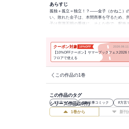
あらすじ
孤独＋孤立＝独立！？――金子（かねこ）
い。敗れた金子は、本間商事を守るため、
子は意識不明の重体に。そんな中で、釈放
事務所からの独立を目論むが……！？得る
クーポン対象
10%OFF
2026.08.
【10%OFFクーポン】サマーブックフェス2026
フロアで使える
この作品の1巻
この作品のタグ
#
方言マンガ
#
お仕事コミック
#
方言
シリーズ作品(
16
件)
1巻から
新刊