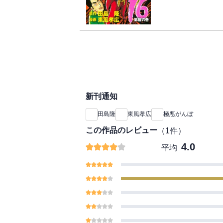
俺はビッグになった…
新刊通知
田島隆
東風孝広
極悪がんぼ
この作品のレビュー
（
1
件）
4.0
平均