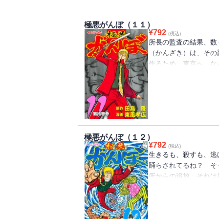
極悪がんぼ（１１）
¥
792
(税込)
所長の監査の結果、数
（かんざき）は、その
作るため、東京へ。な
金子の昔のパートナー
を狙い、虎視眈々とワ
追放×潰し合い！ あ
極悪がんぼ（１２）
¥
792
(税込)
生きるも、殺すも、逃
踊らされてるね？ そ
所からの追放。それは
る。独立といえば格好
ことは、プライドの切
しかけるが、そこにあ
追放、事件屋としての