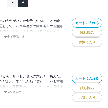
1
2
々の失態がバレた金子（かねこ）と神崎
カートに入れる
罰として、ハタ事務所の関東進出の基盤を
んのコネもない土地で一仕事するために、
試し読み
・城岡（しろおか）が経営する置屋の利権
全て表示する
ナを張り巡らせるが……!? ――裏切り×
お気に入り
なたのプライドおいくらですか？
げるも、奪うも、他人の意志！ あんた、
カートに入れる
うだよね、楽だもんね（笑）――ハタ事務
広島での居場所がなくなったことを意味す
試し読み
はいいが、後ろ盾をなくしたものにできる
全て表示する
り売りだけ。金子は生きるための一勝負を
お気に入り
るのは裏切りと巧妙な罠だった――。広島
死――。