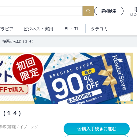
詳細検索
はじ
グラビア
ビジネス
・実用
BL・TL
タテヨミ
極悪がんぼ（１４）
（１４）
孝広(漫画)
/
イブニング
購入手続きに進む