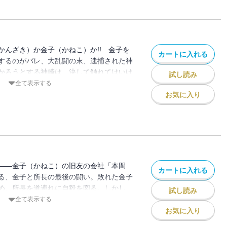
かんざき）か金子（かねこ）か!! 金子を
カートに入れる
するのがバレ、大乱闘の末、逮捕された神
かろうとする神崎は、決して触れてはいけ
試し読み
しかしその切り札は神崎を、金子を、そし
全て表示する
終決戦のスイッチだった……。――人は仕
お気に入り
ぬのが怖いから、いっそ惨めにあがいてや
――金子（かねこ）の旧友の会社「本間
カートに入れる
る、金子と所長の最後の闘い。敗れた金子
め、所長を道連れに自殺を図る。しかし、
試し読み
重傷、金子は意識不明の重体に。そんな中
全て表示する
かんざき）は、金子の様子を「明日はわが
お気に入り
らの独立を目論むが……！？得るのは自由