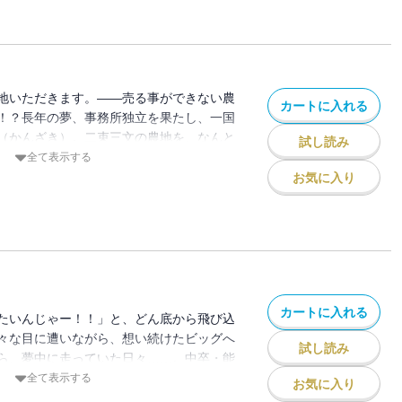
地いただきます。――売る事ができない農
カートに入れる
！？長年の夢、事務所独立を果たし、一国
（かんざき）。二束三文の農地を、なんと
試し読み
者の持つ他の農地には、政治の息がかかっ
全て表示する
臭いを嗅ぎ付け、農地合戦が幕を開け
お気に入り
ながさず金にしろ！売れ！――がんぼ的農
カートに入れる
たいんじゃー！！」と、どん底から飛び込
々な目に遭いながら、想い続けたビッグへ
試し読み
ら、夢中に走っていた日々……。中卒・能
崎守（かんざき・まもる）が、事件屋生命
全て表示する
お気に入り
をつける！「極悪がんぼ」ついに完結！！