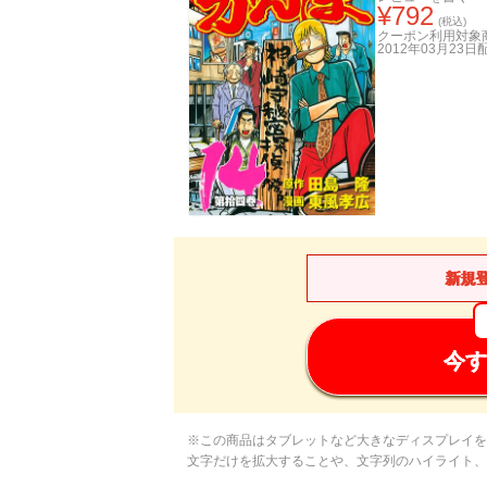
¥
792
(税込)
クーポン利用対象
2012年03月23日
新規
今す
※この商品はタブレットなど大きなディスプレイを
文字だけを拡大することや、文字列のハイライト、