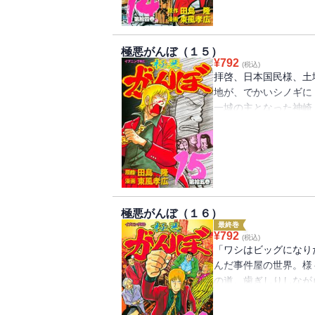
か、破滅か――。
極悪がんぼ（１５）
¥
792
(税込)
拝啓、日本国民様、土
地が、でかいシノギに
一城の主となった神崎
か売りさばくが、依頼
ていた。さらなる金の
る……。耕すな！汗水
地改革、断行！
極悪がんぼ（１６）
最終巻
¥
792
(税込)
「ワシはビッグになり
んだ事件屋の世界。様
の道。歯ぎしりしなが
なしと蔑まれてきた神
をかけた大仕事に決着