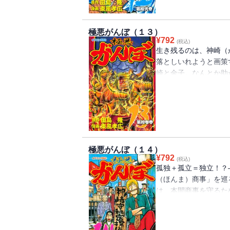
極悪がんぼ（１３）
¥
792
(税込)
生き残るのは、神崎（
落としいれようと画策
崎と金子。なんとか助
ない部分に手を出す。
て所長を巻き込んだ最
方なく生きる。俺は死
る!!
極悪がんぼ（１４）
¥
792
(税込)
孤独＋孤立＝独立！？
（ほんま）商事」を巡
は、本間商事を守るた
結局死にきれず所長は
で、釈放された神崎（
身」と、ハタ事務所か