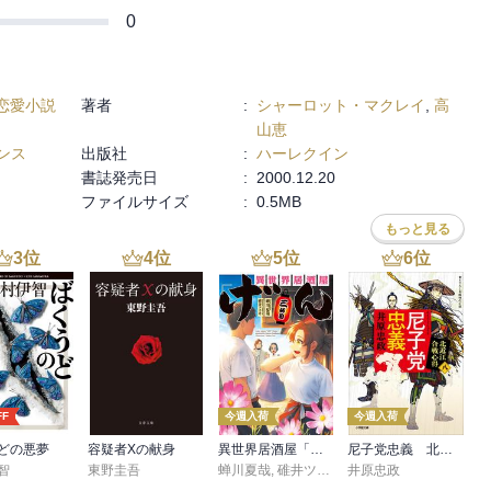
0
恋愛小説
著者
:
シャーロット・マクレイ
,
高
山恵
ンス
出版社
:
ハーレクイン
書誌発売日
:
2000.12.20
ファイルサイズ
:
0.5MB
もっと見る
3
位
4
位
5
位
6
位
FF
今週入荷
今週入荷
どの悪夢
容疑者Xの献身
異世界居酒屋「げん」三杯目
尼子党忠義 北近江合戦心得〈八〉
智
東野圭吾
蝉川夏哉
,
碓井ツカサ
井原忠政