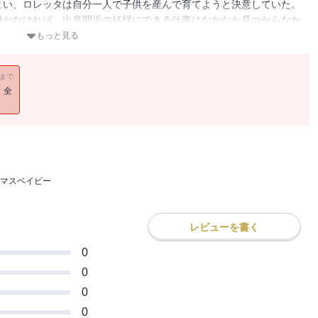
まい、ロレッタは自分一人で子供を産んで育てようと決意していた。
働かなければ。出産間近の妊婦にできる仕事はなかなか見つからなか
もらい、派遣先の家を訪れた。家の主はコンピューター・ショップを
もっと見る
す独身男性グリフィン・ジョーンズ。妊婦では邪険に追い返されても
は親切で優しく、ロレッタは戸惑いを覚える。
11まで
！全
マスベイビー
レビューを書く
0
0
0
0