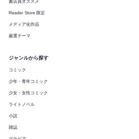
書店員オススメ
Reader Store 限定
メディア化作品
厳選テーマ
ジャンルから探す
コミック
少年・青年コミック
少女・女性コミック
ライトノベル
小説
雑誌
グラビア