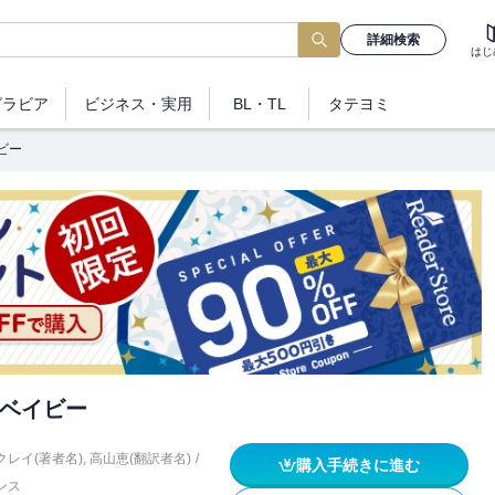
詳細検索
はじ
グラビア
ビジネス
・実用
BL・TL
タテヨミ
ビー
ベイビー
レイ(著者名)
,
高山恵(翻訳者名)
/
購入手続きに進む
ンス