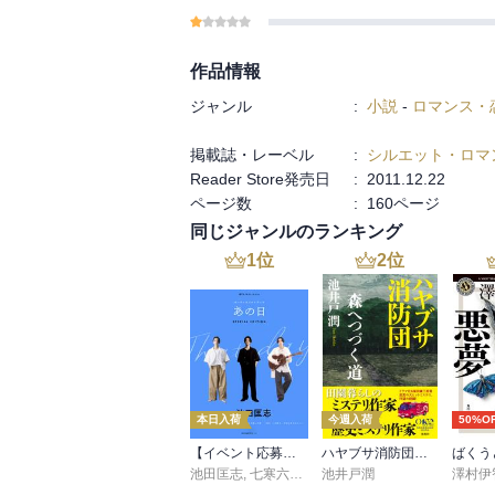
作品情報
ジャンル
:
小説
-
ロマンス・
掲載誌・レーベル
:
シルエット・ロマ
Reader Store発売日
:
2011.12.22
ページ数
:
160ページ
同じジャンルのランキング
1
位
2
位
本日入荷
今週入荷
50%O
【イベント応募シリアルコード付】池田匡志出演・オーディオフォトブック「あの日」SPECIAL EDITION（音声／動画付）
ハヤブサ消防団 森へつづく道
ばくう
池田匡志
,
七寒六温
,
konoko58
池井戸潤
,
村崎キコ
澤村伊