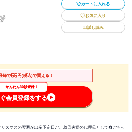
カートに入れる
お気に入り
商品
配信
試し読み
55
登録で
円(税込)で買える！
かんたん30秒登録！
ぐ会員登録をする
クリスマスの翌週が出産予定日だ。叔母夫婦の代理母として身ごもっ