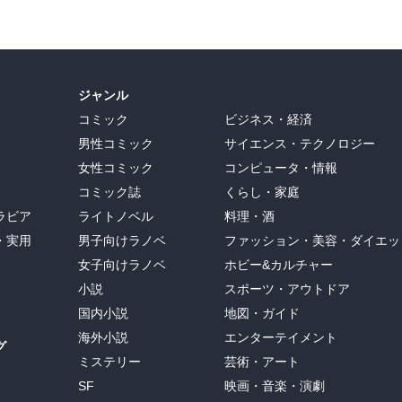
ジャンル
コミック
ビジネス・経済
男性コミック
サイエンス・テクノロジー
女性コミック
コンピュータ・情報
コミック誌
くらし・家庭
ラビア
ライトノベル
料理・酒
・実用
男子向けラノベ
ファッション・美容・ダイエッ
女子向けラノベ
ホビー&カルチャー
小説
スポーツ・アウトドア
国内小説
地図・ガイド
海外小説
エンターテイメント
グ
ミステリー
芸術・アート
SF
映画・音楽・演劇