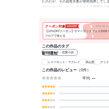
たのだが、その叔母夫妻が突然他界してし
そのためには、どうしてもあと三週間ほど
ったが、やっと臨時の執事の職を紹介して
経営する大富豪で、タブロイド紙をにぎわ
当然だと覚悟していたところ、意外にも彼
クーポン対象
10%OFF
2026.08.
【10%OFFクーポン】サマーブックフェス2026
フロアで使える
この作品のタグ
#
ロマンス・恋愛小説
新刊通知
シャーロット・マクレイ
高山恵
クリス
この作品のレビュー
（
0
件）
--
平均