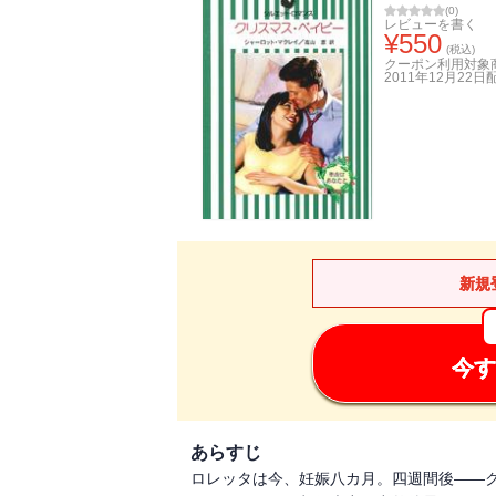
(
0
)
レビューを書く
¥
550
(税込)
クーポン利用対象
2011年12月22日
新規
今す
あらすじ
ロレッタは今、妊娠八カ月。四週間後――