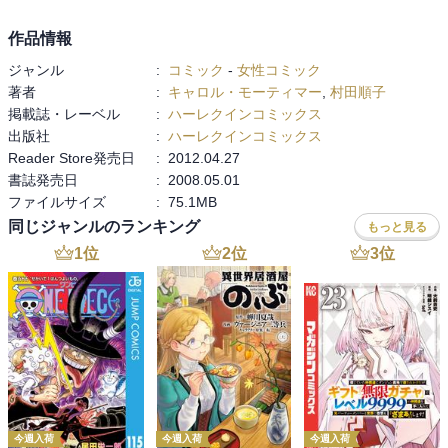
作品情報
ジャンル
:
コミック
-
女性コミック
著者
:
キャロル・モーティマー
,
村田順子
掲載誌・レーベル
:
ハーレクインコミックス
出版社
:
ハーレクインコミックス
Reader Store発売日
:
2012.04.27
書誌発売日
:
2008.05.01
ファイルサイズ
:
75.1MB
同じジャンルのランキング
もっと見る
1
位
2
位
3
位
今週入荷
今週入荷
今週入荷