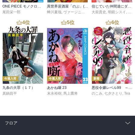
ONE PIECE モノクロ版 115
異世界居酒屋「のぶ」(22)
信じていた仲間達にダンジョン奥地で殺されかけたがギフト『無限ガチャ』でレベル９９９９の仲間達を手に入れて元パーティーメンバーと世界に復讐＆『ざまぁ！』します！（２３）
尾田栄一郎
蝉川夏哉
,
ヴァージニア二等兵
大前貴史
,
転
,
明鏡シスイ
,
ｔｅ
4
位
5
位
6
位
今週入荷
今週入荷
新着
九条の大罪（１７）
あかね噺 23
悪役令嬢レベル99 ～私は裏ボスですが魔王ではありません～ その６
真鍋昌平
末永裕樹
,
馬上鷹将
のこみ
,
七夕さとり
,
Tea
フロア