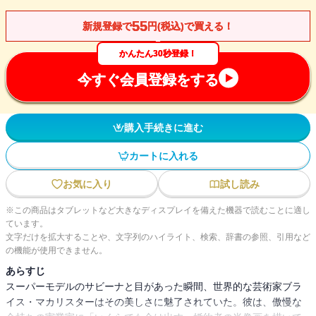
55
新規登録で
円(税込)で買える！
かんたん30秒登録！
今すぐ会員登録をする
購入手続きに進む
カートに入れる
お気に入り
試し読み
※この商品はタブレットなど大きなディスプレイを備えた機器で読むことに適し
ています。
文字だけを拡大することや、文字列のハイライト、検索、辞書の参照、引用など
の機能が使用できません。
あらすじ
スーパーモデルのサビーナと目があった瞬間、世界的な芸術家ブラ
イス・マカリスターはその美しさに魅了されていた。彼は、傲慢な