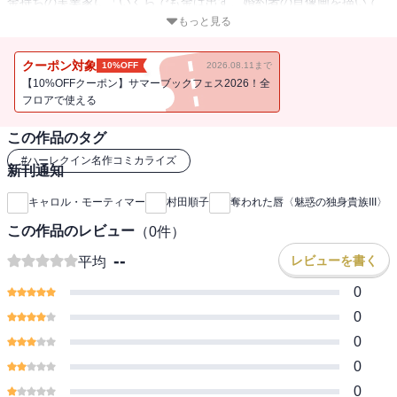
金持ちの実業家に「いくらでも金は出す、婚約者の肖像画を描いて
くれ」と押しきられ、期待もせずにサビーナに会ったのだが、なん
もっと見る
としても彼女を描きたい、と思いは変わった。しかし、実際に描こ
うとすると、美しいサビーナは怯えた瞳でブライスを避けつづけ
クーポン対象
10%OFF
2026.08.11まで
た。まるで彼にデッサンを許すことが、罪であるかのように－－。
【10%OFFクーポン】サマーブックフェス2026！全
フロアで使える
この作品のタグ
#
ハーレクイン名作コミカライズ
新刊通知
キャロル・モーティマー
村田順子
奪われた唇〈魅惑の独身貴族III〉
この作品のレビュー
（
0
件）
--
レビューを書く
平均
0
0
0
0
0