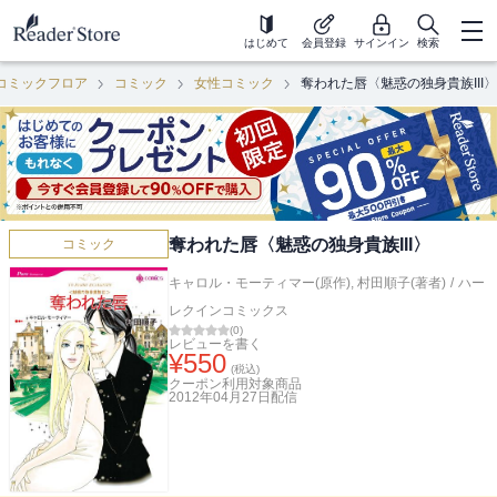
はじめて
会員登録
サインイン
検索
コミックフロア
コミック
女性コミック
奪われた唇〈魅惑の独身貴族III〉
奪われた唇〈魅惑の独身貴族III〉
コミック
キャロル・モーティマー(原作)
,
村田順子(著者)
/
ハー
レクインコミックス
(
0
)
レビューを書く
¥
550
(税込)
クーポン利用対象商品
2012年04月27日
配信