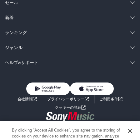
総合
コミック
セール
ラノベ
小説
総合
コミック
新着
雑誌・グラビア
ビジネス・実用
ラノベ
小説
総合
コミック
ランキング
BL・TL
雑誌・グラビア
ビジネス・実用
ラノベ
小説
総合
コミック
ジャンル
BL・TL
雑誌・グラビア
ビジネス・実用
ラノベ
小説
コミック
男性コミック
ヘルプ&サポート
BL・TL
雑誌・グラビア
ビジネス・実用
女性コミック
コミック誌
初めての方へ
ヘルプ
BL・TL
ライトノベル
男子向けラノベ
よくあるご質問
お問い合わせ
会社情報
プライバシーポリシー
ご利用条件
女子向けラノベ
小説
利用規約
クッキーの詳細
国内小説
海外小説
Copyright 2017 - 2026 Sony Music Entertainment(Japan) Inc.
By clicking “Accept All Cookies”, you agree to the storing of
ミステリー
SF
Information on the site is for the Japan domestic market only
cookies on your device to enhance site navigation, analyze