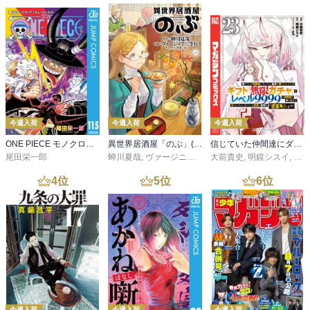
今週入荷
今週入荷
今週入荷
ONE PIECE モノクロ版 115
異世界居酒屋「のぶ」(22)
信じていた仲間達にダンジョン奥地で殺されかけたがギフト『無限ガチャ』でレベル９９９９の仲間達を手に入れて元パーティーメンバーと世界に復讐＆『ざまぁ！』します！（２３）
尾田栄一郎
蝉川夏哉
,
ヴァージニア二等兵
大前貴史
,
転
,
明鏡シスイ
,
ｔｅ
4
位
5
位
6
位
今週入荷
今週入荷
今週入荷