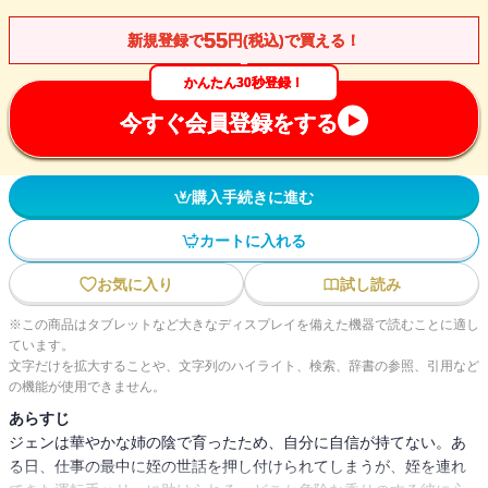
55
新規登録で
円(税込)で買える！
かんたん30秒登録！
今すぐ会員登録をする
購入手続きに進む
カートに入れる
お気に入り
試し読み
※この商品はタブレットなど大きなディスプレイを備えた機器で読むことに適し
ています。
文字だけを拡大することや、文字列のハイライト、検索、辞書の参照、引用など
の機能が使用できません。
あらすじ
ジェンは華やかな姉の陰で育ったため、自分に自信が持てない。あ
る日、仕事の最中に姪の世話を押し付けられてしまうが、姪を連れ