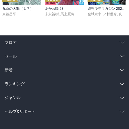
九条の大罪（１７）
あかね噺 23
週刊少年マガジン 2026年36・37号[2026年8月5日発売]
真鍋昌平
末永裕樹
,
馬上鷹将
金城宗幸
,
ノ村優介
,
真島ヒロ
フロア
総合
コミック
セール
ラノベ
小説
総合
コミック
新着
雑誌・グラビア
ビジネス・実用
ラノベ
小説
総合
コミック
ランキング
BL・TL
雑誌・グラビア
ビジネス・実用
ラノベ
小説
総合
コミック
ジャンル
BL・TL
雑誌・グラビア
ビジネス・実用
ラノベ
小説
コミック
男性コミック
ヘルプ&サポート
BL・TL
雑誌・グラビア
ビジネス・実用
女性コミック
コミック誌
初めての方へ
ヘルプ