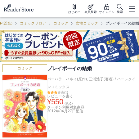
はじめて
会員登録
サインイン
検索
P(総合)
コミックフロア
コミック
女性コミック
プレイボーイの結婚
プレイボーイの結婚
コミック
バーバラ・ハネイ(原作)
,
三浦浩子(著者)
/
ハーレクイ
ンコミックス
(
1
)
レビューを書く
¥
550
(税込)
クーポン利用対象商品
2012年04月27日
配信