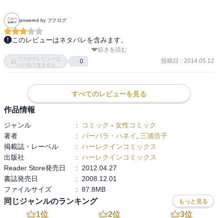
powered by ブクログ
このレビューはネタバレを含みます。
続きを読む
再読。タイトルと中身が結び付かないというか、ヒーローがプレイ
ブクログレビューは
ボーイという感じがしない。原作を100ページちょっとの漫画におさ
投稿日
:
2014.05.12
0
いいねできません
めると主要のエピソードしか描けないということもあるのかもしれ
ませんが^^; 

勿論、ハーレクインだからハッピーエンドで幸せな気持ちにしてく
すべてのレビューを見る
れました。
作品情報
ジャンル
:
コミック
-
女性コミック
著者
:
バーバラ・ハネイ
,
三浦浩子
掲載誌・レーベル
:
ハーレクインコミックス
出版社
:
ハーレクインコミックス
Reader Store発売日
:
2012.04.27
書誌発売日
:
2008.12.01
ファイルサイズ
:
87.8MB
同じジャンルのランキング
もっと見る
1
位
2
位
3
位