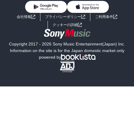
BL・TL
ライトノベル
男子向けラノベ
よくあるご質問
お問い合わせ
会社情報
プライバシーポリシー
ご利用条件
女子向けラノベ
小説
利用規約
クッキーの詳細
国内小説
海外小説
Copyright 2017 - 2026 Sony Music Entertainment(Japan) Inc.
ミステリー
SF
Information on the site is for the Japan domestic market only
powered by
歴史・時代小説
文学
雑誌
グラビア写真集
ボーイズラブ
ティーンズラブ
人文・思想・歴史
社会・政治・法律
ビジネス・経済
サイエンス・テクノロジー
コンピュータ・情報
くらし・家庭