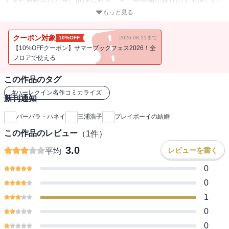
てきた運転手ハリーに助けられる。どこか危険な香りのする彼に心
ひかれるジェンだが、数日後、新聞の社交欄をにぎわす人気小説家
もっと見る
のサイン会に現れたのはハリー！彼の正体は…！？
クーポン対象
10%OFF
2026.08.11まで
【10%OFFクーポン】サマーブックフェス2026！全
フロアで使える
この作品のタグ
#
ハーレクイン名作コミカライズ
新刊通知
バーバラ・ハネイ
三浦浩子
プレイボーイの結婚
この作品のレビュー
（
1
件）
3.0
レビューを書く
平均
0
0
1
0
0