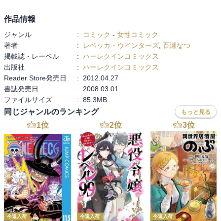
作品情報
ジャンル
:
コミック
-
女性コミック
著者
:
レベッカ・ウインターズ
,
百瀬なつ
掲載誌・レーベル
:
ハーレクインコミックス
出版社
:
ハーレクインコミックス
Reader Store発売日
:
2012.04.27
書誌発売日
:
2008.03.01
ファイルサイズ
:
85.3MB
同じジャンルのランキング
もっと見る
1
位
2
位
3
位
今週入荷
今週入荷
今週入荷