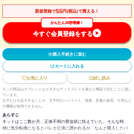
55
新規登録で
円(税込)で買える！
かんたん30秒登録！
今すぐ会員登録をする
購入手続きに進む
カートに入れる
お気に入り
試し読み
※この商品はタブレットなど大きなディスプレイを備えた機器で読むことに適し
ています。
文字だけを拡大することや、文字列のハイライト、検索、辞書の参照、引用など
の機能が使用できません。
あらすじ
キットはここ数か月、正体不明の脅迫状に怯えていた。そんな時、
姉に気分転換になるとバレエ公演に誘われるが、なんと購入したパ