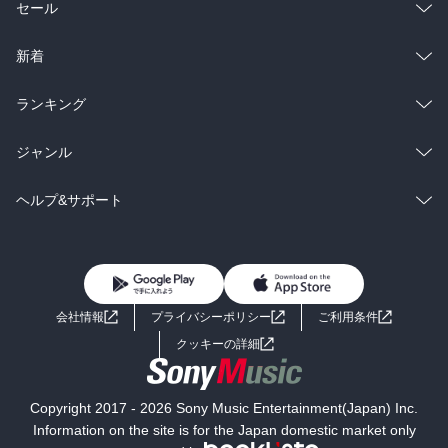
総合
コミック
セール
ラノベ
小説
総合
コミック
新着
雑誌・グラビア
ビジネス・実用
ラノベ
小説
総合
コミック
ランキング
BL・TL
雑誌・グラビア
ビジネス・実用
ラノベ
小説
総合
コミック
ジャンル
BL・TL
雑誌・グラビア
ビジネス・実用
ラノベ
小説
コミック
男性コミック
ヘルプ&サポート
BL・TL
雑誌・グラビア
ビジネス・実用
女性コミック
コミック誌
初めての方へ
ヘルプ
BL・TL
ライトノベル
男子向けラノベ
よくあるご質問
お問い合わせ
会社情報
プライバシーポリシー
ご利用条件
女子向けラノベ
小説
利用規約
クッキーの詳細
国内小説
海外小説
Copyright 2017 - 2026 Sony Music Entertainment(Japan) Inc.
ミステリー
SF
Information on the site is for the Japan domestic market only