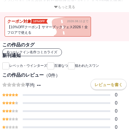
ンフレットにはさみ込まれた脅迫状を見つけてしまう!!恐怖も限界に
達したキットは、突発的に舞台裏に駆け込み、目の前にあったバレ
もっと見る
エの白鳥の衣裳を着てそのまま家出してしまった。白鳥の姿のま
ま、彷徨っていたところを美しい医師ジャロッドに助けられ、数か
クーポン対象
10%OFF
2026.08.11まで
月ぶりに安らかな眠りについた彼女はやがて恋に落ちるが…?
【10%OFFクーポン】サマーブックフェス2026！全
フロアで使える
この作品のタグ
#
ハーレクイン名作コミカライズ
新刊通知
レベッカ・ウインターズ
百瀬なつ
狙われたスワン
この作品のレビュー
（
0
件）
--
レビューを書く
平均
0
0
0
0
0