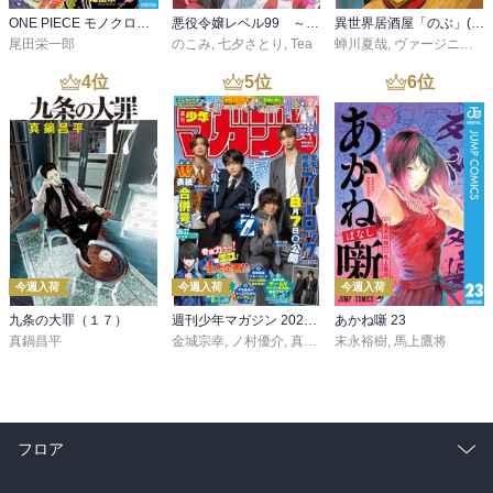
ONE PIECE モノクロ版 115
悪役令嬢レベル99 ～私は裏ボスですが魔王ではありません～ その６
異世界居酒屋「のぶ」(22)
尾田栄一郎
のこみ
,
七夕さとり
,
Tea
蝉川夏哉
,
ヴァージニア二等兵
4
位
5
位
6
位
今週入荷
今週入荷
今週入荷
九条の大罪（１７）
週刊少年マガジン 2026年36・37号[2026年8月5日発売]
あかね噺 23
真鍋昌平
金城宗幸
,
ノ村優介
,
真島ヒロ
末永裕樹
,
宮島礼吏
,
馬上鷹将
,
新川直司
,
久
フロア