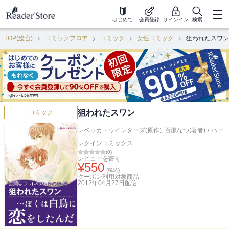
はじめて
会員登録
サインイン
検索
TOP(総合)
コミックフロア
コミック
女性コミック
狙われたスワン
狙われたスワン
コミック
レベッカ・ウインターズ(原作)
,
百瀬なつ(著者)
/
ハー
レクインコミックス
(
0
)
レビューを書く
¥
550
(税込)
クーポン利用対象商品
2012年04月27日
配信