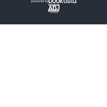
powered by
歴史・時代小説
文学
雑誌
グラビア写真集
ボーイズラブ
ティーンズラブ
人文・思想・歴史
社会・政治・法律
ビジネス・経済
サイエンス・テクノロジー
コンピュータ・情報
くらし・家庭
料理・酒
ファッション・美容・ダイエット
ホビー&カルチャー
スポーツ・アウトドア
地図・ガイド
エンターテイメント
芸術・アート
映画・音楽・演劇