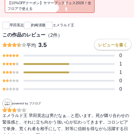
【10%OFFクーポン】サマーブックフェス2026！全
フロアで使える
新刊通知
早田英志
釣崎清隆
エメラルド王
この作品のレビュー
（
2
件）
3.5
レビューを書く
平均
0
1
1
0
0
powered by ブクログ
エメラルド王 早田英志は男だなぁ…と思います。死が隣り合わせの
緊張感と、それに立ち向かう強い心が伝わってきます。コロンビア
で単身、荒くれ者を相手にして、対等に信頼を得ながら活躍する日