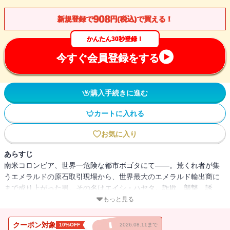
908
新規登録で
円(税込)で買える！
かんたん30秒登録！
今すぐ会員登録をする
購入手続きに進む
カートに入れる
お気に入り
あらすじ
南米コロンビア、世界一危険な都市ボゴタにて――。荒くれ者が集
うエメラルドの原石取引現場から、世界最大のエメラルド輸出商に
まで成り上がった男。その名はエイシ・ハヤタ。詐欺、襲撃、誘
拐……そこにはあらゆる犯罪が存在していた。次々と襲うピンチを
もっと見る
男気一つで切り抜ける。血湧き肉躍るこの一代記、小説よりもおも
しろい!!
クーポン対象
10%OFF
2026.08.11まで