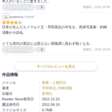
本人がいることに驚きました。
ブクログレビューは
投稿日
:
2011.10.30
0
いいねできません
powered by ブクログ
日本が生んだエメラルド王・早田英志の半生を、死体写真家・釣崎
清隆が小説化。

とても現代の実話とは思えない冒険譚に思わず熱くなる。
ブクログレビューは
投稿日
:
2011.10.19
0
いいねできません
すべてのレビューを見る
作品情報
ジャンル
:
教養
-
人物評伝
著者
:
早田英志
,
釣崎清隆
出版社
:
新潮社
Reader Store発売日
:
2011.12.22
書誌発売日
:
2011.06.24
ファイルサイズ
:
0.7MB