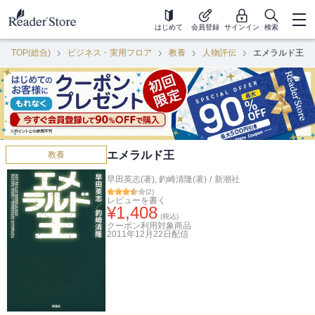
はじめて
会員登録
サインイン
検索
TOP(総合)
ビジネス・実用フロア
教養
人物評伝
エメラルド王
エメラルド王
教養
早田英志(著)
,
釣崎清隆(著)
/
新潮社
(
2
)
レビューを書く
¥
1,408
(税込)
クーポン利用対象商品
2011年12月22日
配信