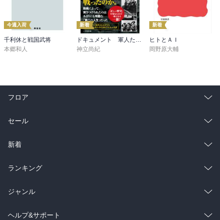
今週入荷
新着
新着
千利休と戦国武将
ドキュメント 軍人たちの戦後 ～証言・資料で辿る生還者の数奇な運命～（小学館新書）
ヒトとＡＩ
本郷和人
神立尚紀
岡野原大輔
フロア
総合
コミック
セール
ラノベ
小説
総合
コミック
新着
雑誌・グラビア
ビジネス・実用
ラノベ
小説
総合
コミック
ランキング
BL・TL
雑誌・グラビア
ビジネス・実用
ラノベ
小説
総合
コミック
ジャンル
BL・TL
雑誌・グラビア
ビジネス・実用
ラノベ
小説
コミック
男性コミック
ヘルプ&サポート