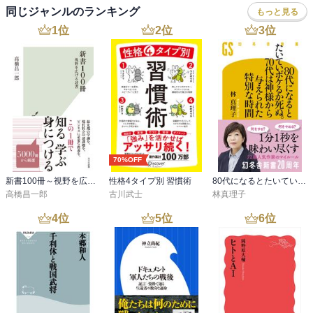
同じジャンルのランキング
もっと見る
1
位
2
位
3
位
70%OFF
新書100冊～視野を広げる読書～
性格4タイプ別 習慣術
80代になるとたいていボケるか死ぬ。70代は神様から与えられた特別な時間
高橋昌一郎
古川武士
林真理子
4
位
5
位
6
位