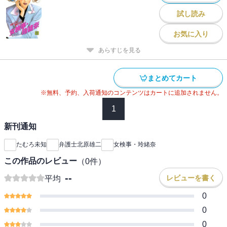
試し読み
お気に入り
あらすじを見る
まとめてカート
※無料、予約、入荷通知のコンテンツはカートに追加されません。
1
新刊通知
たむろ未知
弁護士北原雄二
女検事・玲緒奈
この作品のレビュー
（
0
件）
--
レビューを書く
平均
0
0
0