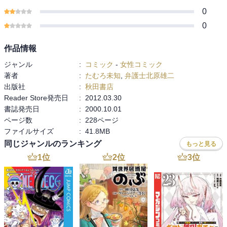
0
0
作品情報
ジャンル
:
コミック
-
女性コミック
著者
:
たむろ未知
,
弁護士北原雄二
出版社
:
秋田書店
Reader Store発売日
:
2012.03.30
書誌発売日
:
2000.10.01
ページ数
:
228ページ
ファイルサイズ
:
41.8MB
同じジャンルのランキング
もっと見る
1
位
2
位
3
位