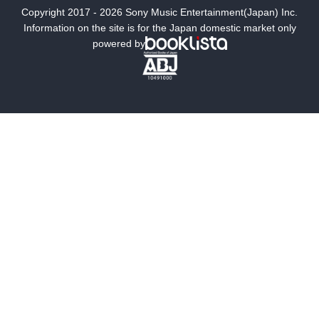
Copyright 2017 - 2026 Sony Music Entertainment(Japan) Inc.
ミステリー
SF
Information on the site is for the Japan domestic market only
powered by
歴史・時代小説
文学
雑誌
グラビア写真集
ボーイズラブ
ティーンズラブ
人文・思想・歴史
社会・政治・法律
ビジネス・経済
サイエンス・テクノロジー
コンピュータ・情報
くらし・家庭
料理・酒
ファッション・美容・ダイエット
ホビー&カルチャー
スポーツ・アウトドア