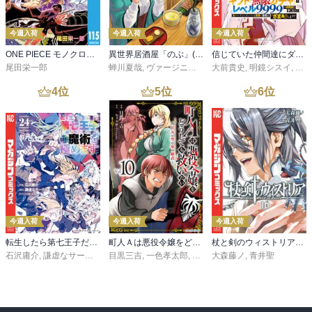
今週入荷
今週入荷
今週入荷
ONE PIECE モノクロ版 115
異世界居酒屋「のぶ」(22)
信じていた仲間達にダンジョン奥地で殺されかけたがギフト『無限ガチャ』でレベル９９９９の仲間達を手に入れて元パーティーメンバーと世界に復讐＆『ざまぁ！』します！（２３）
尾田栄一郎
蝉川夏哉
,
ヴァージニア二等兵
大前貴史
,
転
,
明鏡シスイ
,
ｔｅ
4
位
5
位
6
位
今週入荷
今週入荷
今週入荷
転生したら第七王子だったので、気ままに魔術を極めます（２４）
町人Ａは悪役令嬢をどうしても救いたい ～どぶと空と氷の姫君～１０【電子書店共通特典イラスト付】
杖と剣のウィストリア（１６）
石沢庸介
,
謙虚なサークル
,
メル。
目黒三吉
,
一色孝太郎
,
Parum
大森藤ノ
,
青井聖