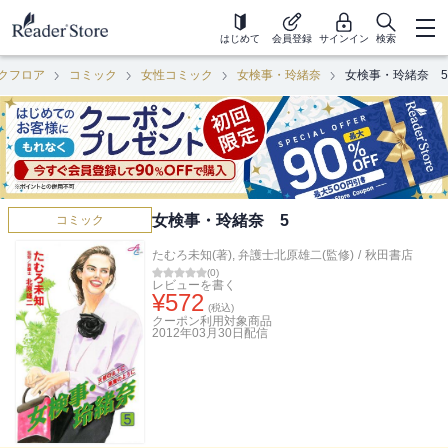
はじめて
会員登録
サインイン
検索
クフロア
コミック
女性コミック
女検事・玲緒奈
女検事・玲緒奈 5
女検事・玲緒奈 5
コミック
たむろ未知(著)
,
弁護士北原雄二(監修)
/
秋田書店
(
0
)
レビューを書く
¥
572
(税込)
クーポン利用対象商品
2012年03月30日
配信