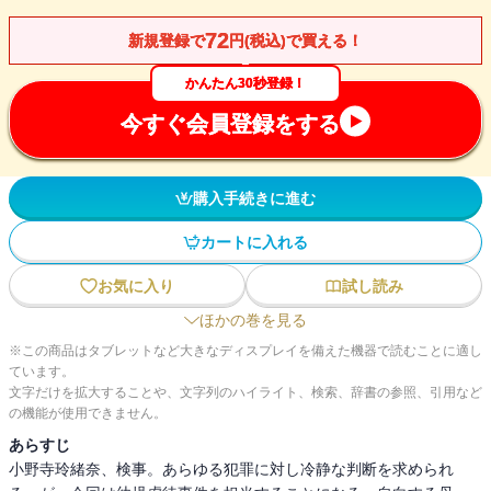
72
新規登録で
円(税込)で買える！
かんたん30秒登録！
今すぐ会員登録をする
購入手続きに進む
カートに入れる
お気に入り
試し読み
ほかの巻を見る
※この商品はタブレットなど大きなディスプレイを備えた機器で読むことに適し
ています。
文字だけを拡大することや、文字列のハイライト、検索、辞書の参照、引用など
の機能が使用できません。
あらすじ
小野寺玲緒奈、検事。あらゆる犯罪に対し冷静な判断を求められ