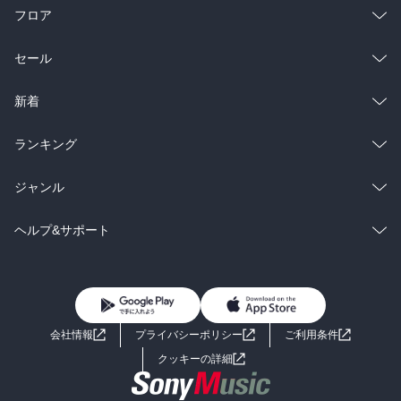
フロア
総合
コミック
セール
ラノベ
小説
総合
コミック
新着
雑誌・グラビア
ビジネス・実用
ラノベ
小説
総合
コミック
ランキング
BL・TL
雑誌・グラビア
ビジネス・実用
ラノベ
小説
総合
コミック
ジャンル
BL・TL
雑誌・グラビア
ビジネス・実用
ラノベ
小説
コミック
男性コミック
ヘルプ&サポート
BL・TL
雑誌・グラビア
ビジネス・実用
女性コミック
コミック誌
初めての方へ
ヘルプ
BL・TL
ライトノベル
男子向けラノベ
よくあるご質問
お問い合わせ
会社情報
プライバシーポリシー
ご利用条件
女子向けラノベ
小説
利用規約
クッキーの詳細
国内小説
海外小説