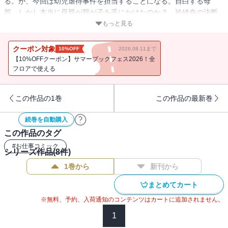
る。が、今回は幼児虐待事件を担当することになる。自白する母
親。しかし本当に母親が我が子を手にかけたのか？ 玲緒奈の決断
は…!?
もっと見る
クーポン対象
10%OFF
2026.08.11まで
【10%OFFクーポン】サマーブックフェス2026！全
フロアで使える
この作品の1巻
この作品の最新巻
続巻を自動購入
この作品のタグ
#
お仕事コミック
シリーズ作品(
8
件)
1巻から
新刊から
まとめてカート
※無料、予約、入荷通知のコンテンツはカートに追加されません。
1