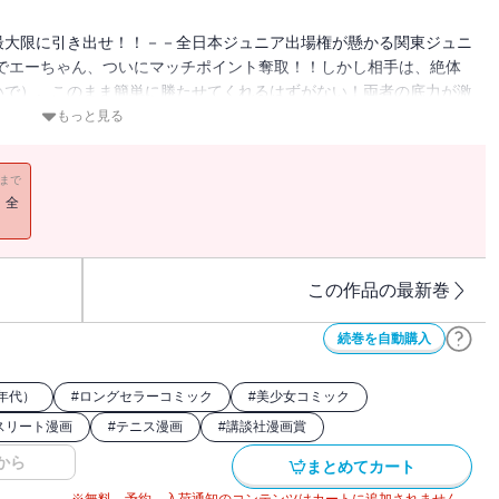
最大限に引き出せ！！－－全日本ジュニア出場権が懸かる関東ジュニ
ムでエーちゃん、ついにマッチポイント奪取！！しかし相手は、絶体
いで）。このまま簡単に勝たせてくれるはずがない！両者の底力が激
もっと見る
11まで
！全
この作品の最新巻
続巻を自動購入
年代）
#
ロングセラーコミック
#
美少女コミック
スリート漫画
#
テニス漫画
#
講談社漫画賞
から
まとめてカート