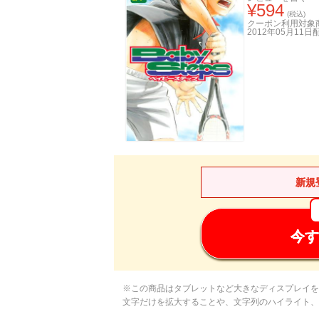
¥
594
(税込)
クーポン利用対象
2012年05月11日
新規
今す
※この商品はタブレットなど大きなディスプレイを
文字だけを拡大することや、文字列のハイライト、