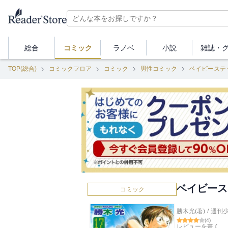
総合
コミック
ラノベ
小説
雑誌・
TOP(総合)
コミックフロア
コミック
男性コミック
ベイビーステ
ベイビース
コミック
勝木光(著)
/
週刊
(
4
)
レビューを書く