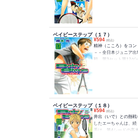
ゃんに対し、観客を味
上げていく。全日本ジ
にとって正念場！
ベイビーステップ（１７）
¥
594
(税込)
精神（こころ）をコン
－－全日本ジュニア出
戦。第3セット第12
奪取！！しかし相手は
井出（いで）。このま
の底力が激突する闘い
ベイビーステップ（１８）
¥
594
(税込)
井出（いで）との熱戦
したエーちゃんは、続
手は、第4シードの高
るプレーで精神的に揺