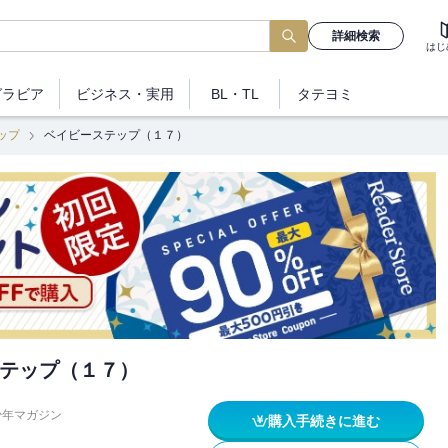
詳細検索
はじ
グラビア
ビジネス
・実用
BL・TL
タテヨミ
ップ
ベイビーステップ（１７）
テップ（１７）
少年マガジン
購入手続きに進む