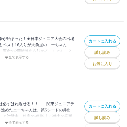
エーちゃんと親友・影山（かげやま）の幼
収録！！
会が始まった！全日本ジュニア大会の出場
カートに入れる
もベスト16入りが大前提のエーちゃん
、運命の2回戦進出を決める。しかし、2
試し読み
ドの強敵・井出義明（いで・よしあ
全て表示する
アで優勝できなければプロを諦めなくては
お気に入り
、テニス人生を懸けた大勝負が始ま
の大勝負も……！？
は必ずはね返せる！！－－関東ジュニアテ
カートに入れる
を進めたエーちゃんは、第5シードの井出
）と対戦中。観客の9割以上が井出の応援
試し読み
で、増していくプレッシャーと闘うエーち
全て表示する