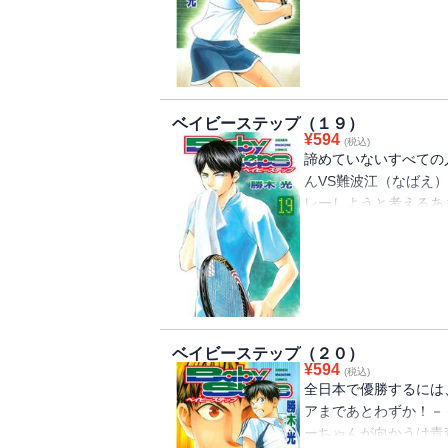
を隠せないエーちゃん
ントロールして自分ら
木、その勝者が難波江
ベイビーステップ（１９）
¥
594
(税込)
諦めていないすべての
んVS難波江（なばえ
レーしようと考えるあ
のままでは自滅して終
波江を倒すには、ある
戦者なんだ－－！！大
ベイビーステップ（２０）
¥
594
(税込)
全日本で優勝するには
アまであとわずか！－
ーちゃんが向かうは青