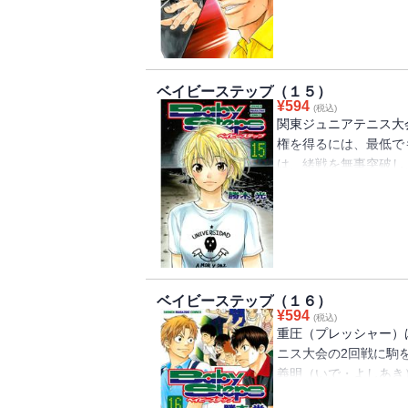
衡を破るのは……！？
き日を描いた番外編も
ベイビーステップ（１５）
¥
594
(税込)
関東ジュニアテニス大
権を得るには、最低で
は、緒戦を無事突破し
回戦の相手は第5シー
き）！！全日本ジュニ
ならないエーちゃんの
る！……ついでに、恋
ベイビーステップ（１６）
¥
594
(税込)
重圧（プレッシャー）
ニス大会の2回戦に駒
義明（いで・よしあき
というアウェイの状況