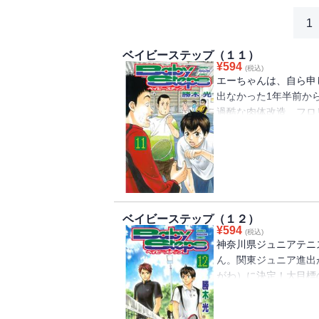
1
ベイビーステップ（１１）
¥
594
(税込)
エーちゃんは、自ら申
出なかった1年半前か
過酷な肉体改造、フロ
いるエーちゃん！次の
せてやるぞ！！――プ
スコミ他、テニス関係
がここに！少年よ、コ
ベイビーステップ（１２）
¥
594
(税込)
神奈川県ジュニアテニ
ん。関東ジュニア進出
がわ）に決定！大目標
試合はエーちゃんと宮
合。人生を懸けた、本