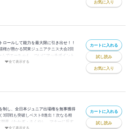
方につけた井出は1ポイントごとに士気を
お気に入り
ュニア出場権が懸かる運命の2回戦、両者
トロールして能力を最大限に引き出せ！！
カートに入れる
場権が懸かる関東ジュニアテニス大会2回
ゲームでエーちゃん、ついにマッチポイント
試し読み
、絶体絶命のピンチにこそ真価を発揮する
全て表示する
ま簡単に勝たせてくれるはずがない！両者
お気に入り
に、ついに決着の時－－！！
を制し、全日本ジュニア出場権を無事獲得
カートに入れる
く3回戦も突破しベスト8進出！次なる相
木朔夜（たかぎ・さくや）。マナーに反す
試し読み
さぶりをかけるクセ者・高木に、イラ立ち
全て表示する