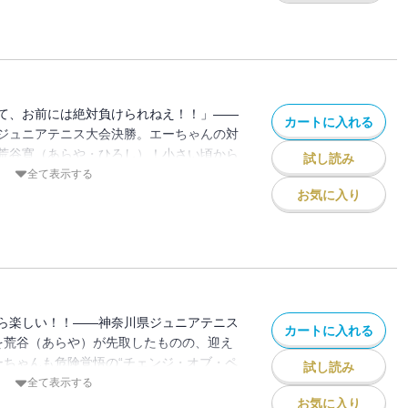
！！漫画史上一番リアルな、未経験者でも
す！！！！
て、お前には絶対負けられねえ！！」――
カートに入れる
ジュニアテニス大会決勝。エーちゃんの対
荒谷寛（あらや・ひろし）！小さい頃から
試し読み
練習に耐え、ようやくここまでたどり着い
全て表示する
を前に戦闘モード全開！！1年でさらに進
お気に入り
エーちゃんは勝利をつかむことができるの
ら楽しい！！――神奈川県ジュニアテニス
カートに入れる
を荒谷（あらや）が先取したものの、迎え
ーちゃんも危険覚悟の“チェンジ・オブ・ペ
試し読み
める！しかし、接戦の勝負どころをよく知
全て表示する
き下がるわけがない！！両者譲らぬこの均
お気に入り