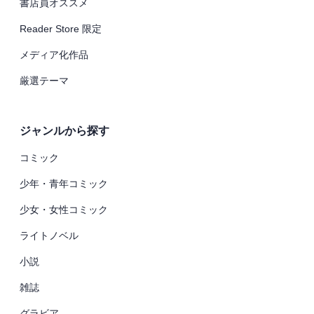
書店員オススメ
Reader Store 限定
メディア化作品
厳選テーマ
ジャンルから探す
コミック
少年・青年コミック
少女・女性コミック
ライトノベル
小説
雑誌
グラビア