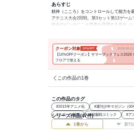
あらすじ
精神（こころ）をコントロールして能力を
アテニス大会2回戦。第3セット第12ゲー
絶命のピンチにこそ真価を発揮する井出（
突する闘いに、ついに決着の時－－！！
クーポン対象
10%OFF
2026.08.
【10%OFFクーポン】サマーブックフェス2026
フロアで使える
この作品の1巻
この作品のタグ
#
2015年アニメ化
#
週刊少年マガジン（00
#
スポーツ漫画
#
頭脳戦コミック
#
ア
シリーズ作品(
47
件)
1巻から
新刊