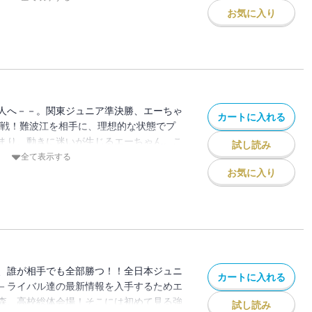
。しかし、「怒り」は逆効果！！精神をコ
お気に入り
しく、いざ勝負！！－－エーちゃんvs.高
（さばえ）と激突する！！
人へ－－。関東ジュニア準決勝、エーちゃ
カートに入れる
）戦！難波江を相手に、理想的な状態でプ
まり、動きに迷いが生じるエーちゃん。こ
試し読み
わってしまう……。全日本チャンピオン難
全て表示する
程度のミスは覚悟で真っ向勝負！「俺は挑
お気に入り
胆に攻める！」
、誰が相手でも全部勝つ！！全日本ジュニ
カートに入れる
－ライバル達の最新情報を入手するためエ
森、高校総体会場！そこには初めて見る強
試し読み