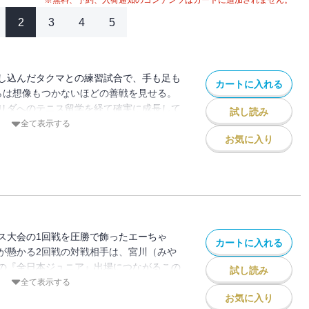
※無料、予約、入荷通知のコンテンツはカートに追加されません。
2
3
4
5
し込んだタクマとの練習試合で、手も足も
カートに入れる
らは想像もつかないほどの善戦を見せる。
リダへのテニス留学を経て確実に成長して
試し読み
全日本ジュニアで、一気にみんな振り向か
全て表示する
ロテニス選手、テニス協会、メーカー、マ
お気に入り
者から絶賛の声！！高校生のリアルテニス
ートで戦え！！
ス大会の1回戦を圧勝で飾ったエーちゃ
カートに入れる
が懸かる2回戦の対戦相手は、宮川（みや
の『全日本ジュニア』出場につながるこの
試し読み
川、どちらにとっても絶対に譲れない試
全て表示する
当の戦いが始まる！！さらに、ナツとエー
お気に入り