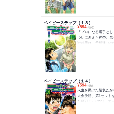
ちゃんの番外編も収録
楽しめるテニス漫画で
ベイビーステップ（１３）
¥
594
(税込)
「プロになる選手とし
ついに迎えた神奈川県
戦相手は、予想通りの
プロを目指して過酷な
た荒谷は、エーちゃん
化した2人の一戦――
か！？
ベイビーステップ（１４）
¥
594
(税込)
人生を懸けた勝負だか
大会決勝、第1セット
た第2セットでは、エ
ース”で荒谷を追いつ
る荒谷が、このまま引