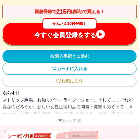
215
新規登録で
円(税込)で買える！
かんたん30秒登録！
今すぐ会員登録をする
購入手続きに進む
カートに入れる
お気に入り
あらすじ
ストリップ劇場、お触りバー、ライブ・ショー、そして……それが
罠なのだろうか。新しい女性生理用品の開発・発売をめぐって、メ
ーカー、広告代理店の虚々実々の闘いが始まる。新製品の厖大な宣
伝費を獲得するのはどこか？ テレビ局から大物タレントまで巻き
もっと見る
込んで、噂は噂を呼び、同業者の疑心暗鬼は深まるばかり。罠をか
け、あるいは罠にはまり、しかもなおどろどろとしたビジネスのな
クーポン対象
10%OFF
2026.08.11まで