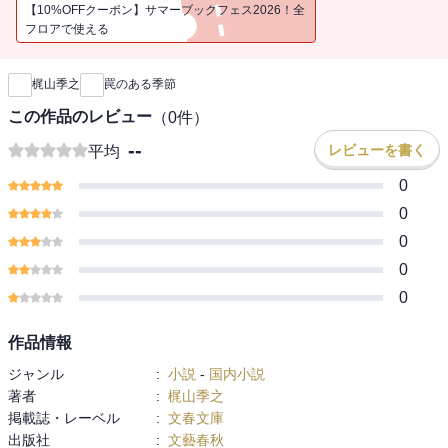
かで生きつづける人間たちの、マンガチックでシリアスな人生。
【10%OFFクーポン】サマーブックフェス2026！全
フロアで使える
新刊通知
梶山季之
罠のある季節
この作品のレビュー
（
0
件）
--
レビューを書く
平均
0
0
0
0
0
作品情報
ジャンル
:
小説
-
国内小説
著者
:
梶山季之
掲載誌・レーベル
:
文春文庫
出版社
:
文藝春秋