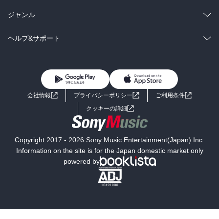
BL・TL
雑誌・グラビア
ビジネス・実用
ラノベ
小説
総合
コミック
ジャンル
BL・TL
雑誌・グラビア
ビジネス・実用
ラノベ
小説
コミック
男性コミック
ヘルプ&サポート
BL・TL
雑誌・グラビア
ビジネス・実用
女性コミック
コミック誌
初めての方へ
ヘルプ
BL・TL
ライトノベル
男子向けラノベ
よくあるご質問
お問い合わせ
会社情報
プライバシーポリシー
ご利用条件
女子向けラノベ
小説
利用規約
クッキーの詳細
国内小説
海外小説
Copyright 2017 - 2026 Sony Music Entertainment(Japan) Inc.
ミステリー
SF
Information on the site is for the Japan domestic market only
powered by
歴史・時代小説
文学
雑誌
グラビア写真集
ボーイズラブ
ティーンズラブ