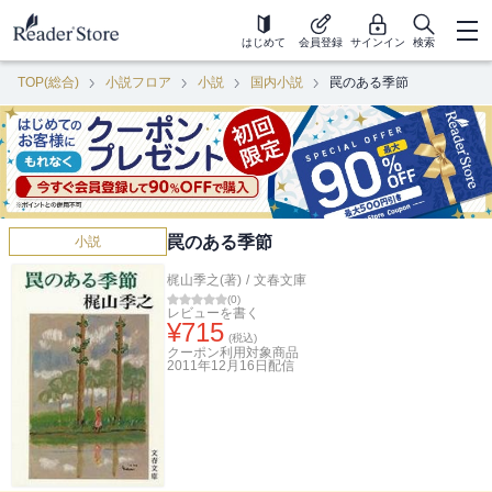
はじめて
会員登録
サインイン
検索
TOP(総合)
小説フロア
小説
国内小説
罠のある季節
罠のある季節
小説
梶山季之(著)
/
文春文庫
(
0
)
レビューを書く
¥
715
(税込)
クーポン利用対象商品
2011年12月16日
配信