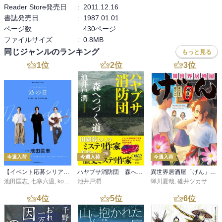
Reader Store発売日
:
2011.12.16
書誌発売日
:
1987.01.01
ページ数
:
430ページ
ファイルサイズ
:
0.8MB
同じジャンルのランキング
もっと見る
1
位
2
位
3
位
今週入荷
今週入荷
今週入荷
【イベント応募シリアルコード付】池田匡志出演・オーディオフォトブック「あの日」SPECIAL EDITION（音声／動画付）
ハヤブサ消防団 森へつづく道
異世界居酒屋「げん」三杯目
池田匡志
,
七寒六温
,
konoko58
池井戸潤
,
村崎キコ
蝉川夏哉
,
碓井ツカサ
4
位
5
位
6
位