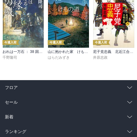
今週入荷
今週入荷
今週入荷
おれは一万石 ： 38 因縁の賊
山に抱かれた家 けもの道
尼子党忠義 北近江合戦心得〈八〉
千野隆司
はらだみずき
井原忠政
フロア
総合
コミック
セール
ラノベ
小説
総合
コミック
新着
雑誌・グラビア
ビジネス・実用
ラノベ
小説
総合
コミック
ランキング