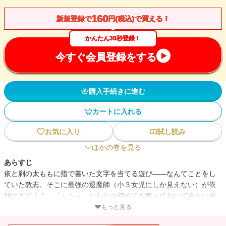
160
新規登録で
円(税込)で買える！
かんたん30秒登録！
今すぐ会員登録をする
購入手続きに進む
カートに入れる
お気に入り
試し読み
ほかの巻を見る
あらすじ
依と刹の太ももに指で書いた文字を当てる遊び――なんてことをし
ていた敦志。そこに最強の退魔師（小３女児にしか見えない）が依
頼にきて！？ 「ふぅ～、わらわの初めてを奪っておいて冷たい男
じゃ」 「君の名前も知らないんだけど！？」 その依頼とは、世
もっと見る
に災厄をもたらそうとする蒼月を倒すこと……。 そして、やって