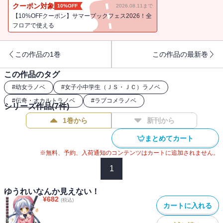
きた屋内プール！ 依ちゃんの水着はとっても大胆！？ ――で
クーポン対象
10%OFF
2026.08.11まで
も、子供だ。常識ある大人であれば邪な気持ちなど抱くはずがな
【10%OFFクーポン】サマーブックフェス2026！全
い！ フリル水着のおへそもかわいい“ランドセル少女”退魔物語。
フロアで使える
※電子版は文庫版と一部異なる場合がありますので、あらかじめご
了承ください
この作品の1巻
この作品の最新巻
この作品のタグ
#
幼女ラノベ
#
女子小中学生（ＪＳ・ＪＣ）ラノベ
#
伝奇・オカルトラノベ
#
ラブコメラノベ
シリーズ作品(
7
件)
1巻から
新刊から
まとめてカート
※無料、予約、入荷通知のコンテンツはカートに追加されません。
1
ゆうれいなんか見えない！
¥
682
(税込)
カートに入れる