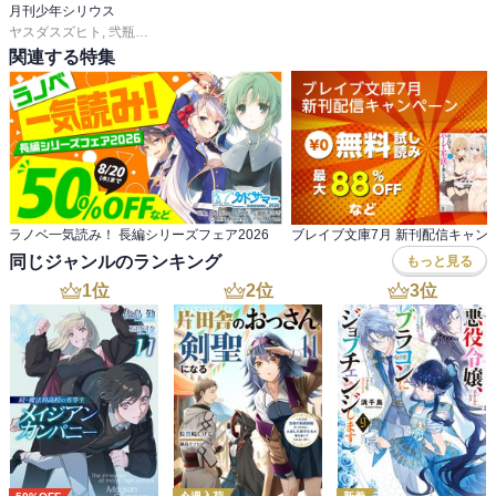
月刊少年シリウス
ヤスダスズヒト
,
弐瓶勉
,
ＯＮＥ
,
あずま京太郎
,
ｂｏｓｅ
,
園山ゆきの
,
小菊路よう
,
関連する特集
ラノベ一気読み！ 長編シリーズフェア2026
ブレイブ文庫7月 新刊配信キャン
同じジャンルのランキング
もっと見る
1
位
2
位
3
位