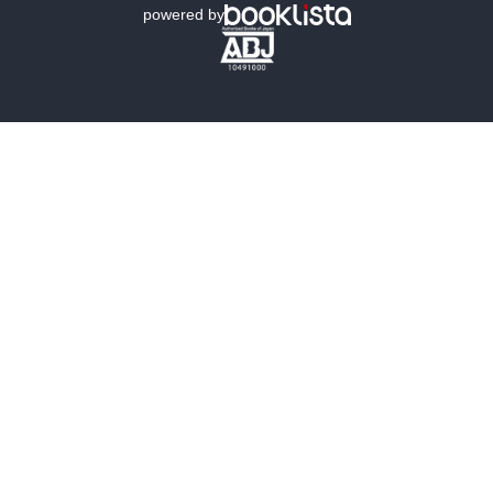
powered by
歴史・時代小説
文学
雑誌
グラビア写真集
ボーイズラブ
ティーンズラブ
人文・思想・歴史
社会・政治・法律
ビジネス・経済
サイエンス・テクノロジー
コンピュータ・情報
くらし・家庭
料理・酒
ファッション・美容・ダイエット
ホビー&カルチャー
スポーツ・アウトドア
地図・ガイド
エンターテイメント