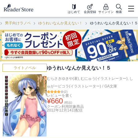
はじめて
会員登録
サインイン
検索
男子向けラノベ
ゆうれいなんか見えない！
ゆうれいなんか見えない！５
ゆうれいなんか見えない！５
ライトノベル
むらさきゆきや(著)
,
むにゅう(イラストレーター)
,
し
ゅがーピコラ(イラストレーター)
/
GA文庫
(
2
)
レビューを書く
¥
660
(税込)
クーポン利用対象商品
2012年12月14日
配信