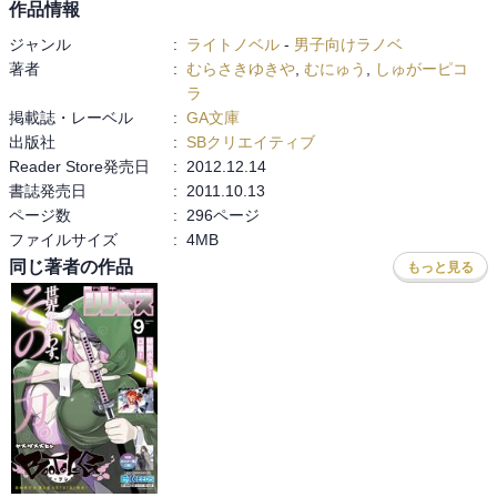
作品情報
ね・・。

ジャンル
:
ライトノベル
-
男子向けラノベ
これだけの数の幼女に囲まれた主人公が、真性のロリコンなんだか
著者
:
むらさきゆきや
,
むにゅう
,
しゅがーピコ
ら凄い話ではある。
ラ
掲載誌・レーベル
:
GA文庫
出版社
:
SBクリエイティブ
Reader Store発売日
:
2012.12.14
書誌発売日
:
2011.10.13
ページ数
:
296ページ
ファイルサイズ
:
4MB
同じ著者の作品
もっと見る