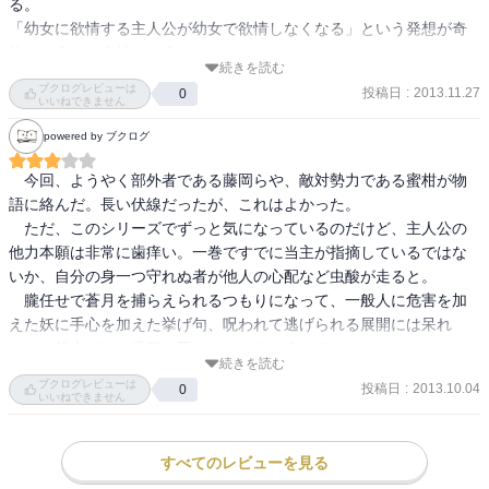
る。

「幼女に欲情する主人公が幼女で欲情しなくなる」という発想が奇
抜というか、奇特というか。

続きを読む
幼女に欲情しないまともな主人公になった敦志をもう少し見てみた
ブクログレビューは
投稿日
:
2013.11.27
0
かった気もする。

いいねできません
powered by ブクログ
ところでこの物語、いまさらながら本当に幼女が多い。

メインヒロインの鞍馬依（退魔師）が小学三年生。

　今回、ようやく部外者である藤岡らや、敵対勢力である蜜柑が物
で、その同級生の水読刹（退魔師）も当然小学三年生。

語に絡んだ。長い伏線だったが、これはよかった。

追加で登場した落葉蓮（退魔師）は中学一年生。

　ただ、このシリーズでずっと気になっているのだけど、主人公の
最初から登場している蜜柑（妖）は外見的には六歳女児。

他力本願は非常に歯痒い。一巻ですでに当主が指摘しているではな
最強の退魔師である鳳凰朧（仙人）は外見的には依達と同じ年代。
いか、自分の身一つ守れぬ者が他人の心配など虫酸が走ると。

（九歳前後か）

　朧任せで蒼月を捕らえられるつもりになって、一般人に危害を加
今回さらに追加で登場した、蜜柑の妹分の妖の梔子（妖）と鬼灯
えた妖に手心を加えた挙げ句、呪われて逃げられる展開には呆れ
（妖）も外見的には六歳女児。

た。一般人がこの過程で死んでいたらどうするつもりだったのか。

幼女ばっかじゃん。（ ﾟдﾟ）

続きを読む
　鞍馬の家は、もう少し教育を考え直した方がいいだろう。依の奇
ブクログレビューは
投稿日
:
2013.10.04
0
行といい、あまりに行き届いていない。

いいねできません
一応、敦志と同級生の御堂美穂（一般人）と、ひとつ先輩の姫倉香
利奈（一般人）もいるにはいるが、どう考えても幼女率が高すぎ
　冒頭の先の巻から続く展開の無意味さや、朔夜の登場がなんら生
る。

すべてのレビューを見る
かされないストーリー構成のバラバラ感も鑑みて、星三つとする。
あ、三十路前後の山田フィオレンティーナって人もいました