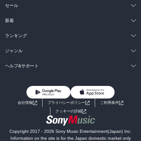
総合
コミック
セール
ラノベ
小説
総合
コミック
新着
雑誌・グラビア
ビジネス・実用
ラノベ
小説
総合
コミック
ランキング
BL・TL
雑誌・グラビア
ビジネス・実用
ラノベ
小説
総合
コミック
ジャンル
BL・TL
雑誌・グラビア
ビジネス・実用
ラノベ
小説
コミック
男性コミック
ヘルプ&サポート
BL・TL
雑誌・グラビア
ビジネス・実用
女性コミック
コミック誌
初めての方へ
ヘルプ
BL・TL
ライトノベル
男子向けラノベ
よくあるご質問
お問い合わせ
会社情報
プライバシーポリシー
ご利用条件
女子向けラノベ
小説
利用規約
クッキーの詳細
国内小説
海外小説
Copyright 2017 - 2026 Sony Music Entertainment(Japan) Inc.
ミステリー
SF
Information on the site is for the Japan domestic market only