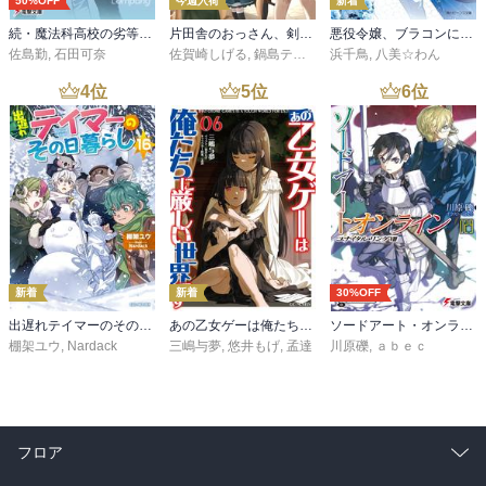
50%OFF
今週入荷
新着
続・魔法科高校の劣等生 メイジアン・カンパニー(11)
片田舎のおっさん、剣聖になる 11 ～ただの田舎の剣術師範だったのに、大成した弟子たちが俺を放ってくれない件～
悪役令嬢、ブラコンにジョブチェンジします９【電子特典付き】
佐島勤
,
石田可奈
佐賀崎しげる
,
鍋島テツヒロ
浜千鳥
,
八美☆わん
4
位
5
位
6
位
新着
新着
30%OFF
出遅れテイマーのその日暮らし 16
あの乙女ゲーは俺たちに厳しい世界です 6
ソードアート・オンライン29 ユナイタル・リングVIII
棚架ユウ
,
Nardack
三嶋与夢
,
悠井もげ
,
孟達
川原礫
,
ａｂｅｃ
フロア