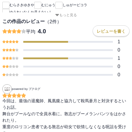
むらさきゆきや
むにゅう
しゅがーピコラ
ゆうれいなんか見えない！
もっと見る
この作品のレビュー
（
2
件）
4.0
レビューを書く
平均
1
0
1
0
0
powered by ブクログ
今回は、最強の退魔師、鳳凰朧と協力して鞍馬蒼月と対決するとい
うお話。

舞台がプールなので全員水着に。敦志がブーメランパンツをはかさ
れたり。

重度のロリコン患者である敦志が幼女で欲情しなくなる呪詛を受け