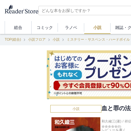
総合
コミック
ラノベ
小説
雑誌・
TOP(総合)
小説フロア
小説
ミステリー・サスペンス・ハードボイル
血と罪の法
小説
和久峻三(著)
/
祥
(
0
)
レビューを書く