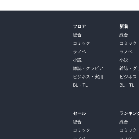
フロア
新着
総合
総合
コミック
コミック
ラノベ
ラノベ
小説
小説
雑誌・グラビア
雑誌・グ
ビジネス・実用
ビジネス
BL・TL
BL・TL
セール
ランキン
総合
総合
コミック
コミック
ラノベ
ラノベ