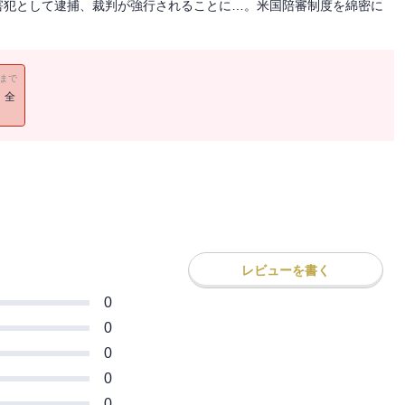
害犯として逮捕、裁判が強行されることに…。米国陪審制度を綿密に
11まで
！全
レビューを書く
0
0
0
0
0