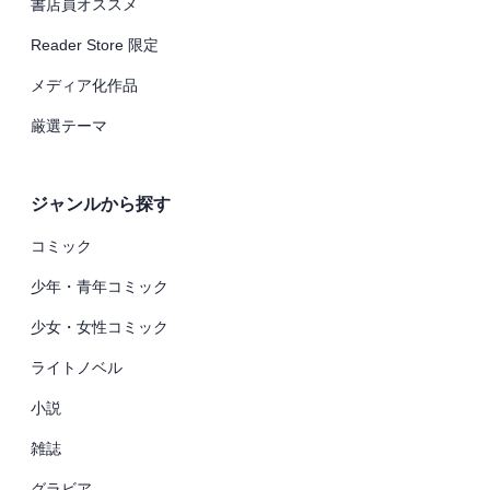
書店員オススメ
Reader Store 限定
メディア化作品
厳選テーマ
ジャンルから探す
コミック
少年・青年コミック
少女・女性コミック
ライトノベル
小説
雑誌
グラビア