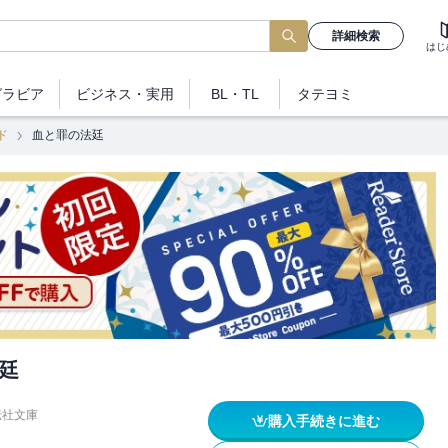
詳細検索
はじ
グラビア
ビジネス
・実用
BL・TL
タテヨミ
ド
血と罪の法廷
廷
伝社文庫
購入手続きに進む