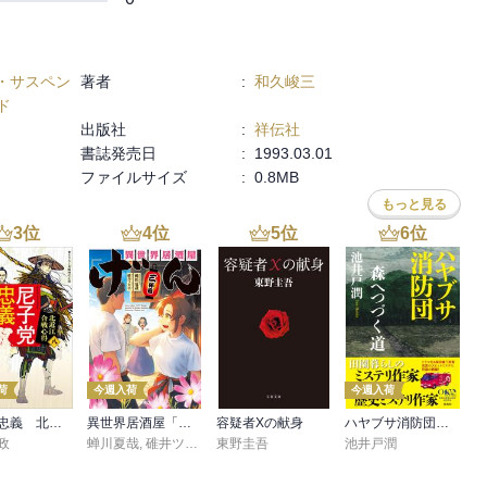
・サスペン
著者
:
和久峻三
ド
出版社
:
祥伝社
書誌発売日
:
1993.03.01
ファイルサイズ
:
0.8MB
もっと見る
3
位
4
位
5
位
6
位
荷
今週入荷
今週入荷
尼子党忠義 北近江合戦心得〈八〉
異世界居酒屋「げん」三杯目
容疑者Xの献身
ハヤブサ消防団 森へつづく道
政
蝉川夏哉
,
碓井ツカサ
東野圭吾
池井戸潤