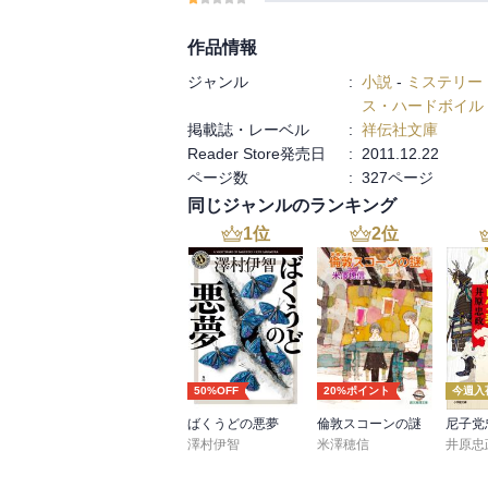
作品情報
ジャンル
:
小説
-
ミステリー
ス・ハードボイル
掲載誌・レーベル
:
祥伝社文庫
Reader Store発売日
:
2011.12.22
ページ数
:
327ページ
同じジャンルのランキング
1
位
2
位
50%OFF
20%ポイント
今週入
ばくうどの悪夢
倫敦スコーンの謎
澤村伊智
米澤穂信
井原忠