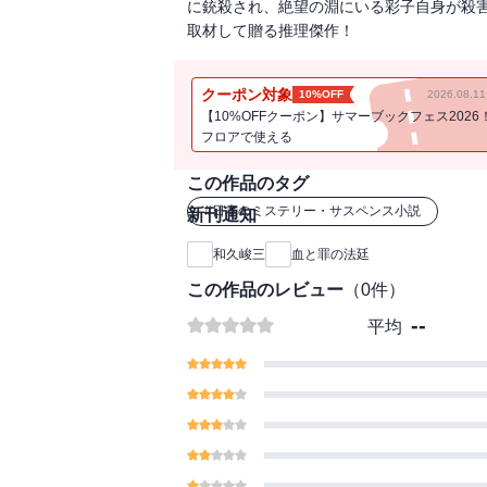
に銃殺され、絶望の淵にいる彩子自身が殺
取材して贈る推理傑作！
クーポン対象
10%OFF
2026.08.
【10%OFFクーポン】サマーブックフェス2026
フロアで使える
この作品のタグ
#
日本のミステリー・サスペンス小説
新刊通知
和久峻三
血と罪の法廷
この作品のレビュー
（
0
件）
--
平均