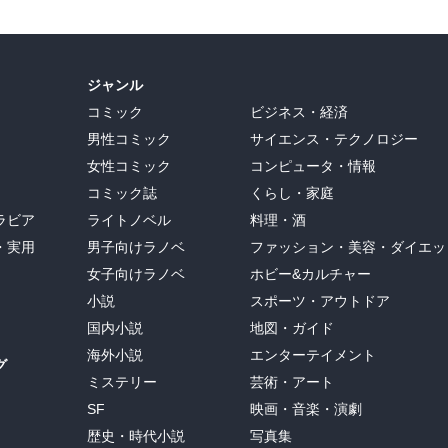
ジャンル
コミック
ビジネス・経済
男性コミック
サイエンス・テクノロジー
女性コミック
コンピュータ・情報
コミック誌
くらし・家庭
ラビア
ライトノベル
料理・酒
・実用
男子向けラノベ
ファッション・美容・ダイエッ
女子向けラノベ
ホビー&カルチャー
小説
スポーツ・アウトドア
国内小説
地図・ガイド
海外小説
エンターテイメント
グ
ミステリー
芸術・アート
SF
映画・音楽・演劇
歴史・時代小説
写真集