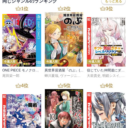
同じジャンルのランキング
もっと見る
1
位
2
位
3
位
今週入荷
今週入荷
今週入荷
ONE PIECE モノクロ版 115
異世界居酒屋「のぶ」(22)
信じていた仲間達にダンジョン奥地で殺されかけたがギフト『無限ガチャ』でレベル９９９９の仲間達を手に入れて元パーティーメンバーと世界に復讐＆『ざまぁ！』します！（２３）
尾田栄一郎
蝉川夏哉
,
ヴァージニア二等兵
大前貴史
,
転
,
明鏡シスイ
,
ｔｅ
4
位
5
位
6
位