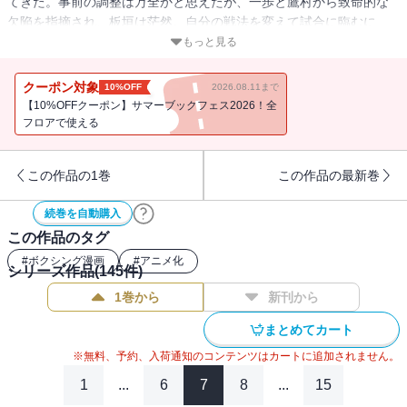
てきた。事前の調整は万全かと思えたが、一歩と鷹村から致命的な
欠陥を指摘され、板垣は茫然。自分の戦法を変えて試合に臨むに
は、破壊力の差が歴然だ。迷った末に板垣の選択した道は！？
もっと見る
クーポン対象
10%OFF
2026.08.11まで
【10%OFFクーポン】サマーブックフェス2026！全
フロアで使える
この作品の1巻
この作品の最新巻
続巻を自動購入
この作品のタグ
#
ボクシング漫画
#
アニメ化
シリーズ作品(
145
件)
1巻から
新刊から
まとめてカート
※無料、予約、入荷通知のコンテンツはカートに追加されません。
1
...
6
7
8
...
15