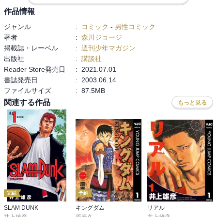
（Round 604 勇者の視界）
作品情報
ジャンル
:
コミック
-
男性コミック
著者
:
森川ジョージ
掲載誌・レーベル
:
週刊少年マガジン
出版社
:
講談社
Reader Store発売日
:
2021.07.01
書誌発売日
:
2003.06.14
ファイルサイズ
:
87.5MB
関連する作品
もっと見る
完結
予約
SLAM DUNK
キングダム
リアル