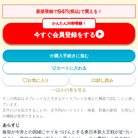
94
新規登録で
円(税込)で買える！
かんたん30秒登録！
今すぐ会員登録をする
購入手続きに進む
カートに入れる
お気に入り
試し読み
ほかの巻を見る
※この商品はタブレットなど大きなディスプレイを備えた機器で読むことに適し
ています。
文字だけを拡大することや、文字列のハイライト、検索、辞書の参照、引用など
の機能が使用できません。
あらすじ
板垣が今井との因縁にケリをつけんとする東日本新人王戦が近づい