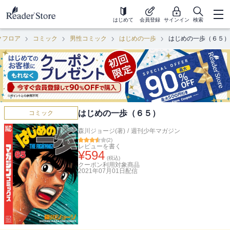
はじめて
会員登録
サインイン
検索
クフロア
コミック
男性コミック
はじめの一歩
はじめの一歩（６５）
はじめの一歩（６５）
コミック
森川ジョージ(著)
/
週刊少年マガジン
(
2
)
レビューを書く
¥
594
(税込)
クーポン利用対象商品
2021年07月01日
配信