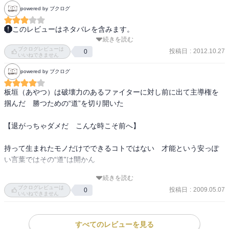
powered by ブクログ
このレビューはネタバレを含みます。
続きを読む
前フリも十分に、板垣ＶＳ今井戦開幕！ 

ブクログレビューは
投稿日
:
2012.10.27
0
いいねできません
powered by ブクログ
現時点では絶好調の板垣。 

しかしいつかは捕まってしまうわけで… 

板垣（あやつ）は破壊力のあるファイターに対し前に出て主導権を
その不安が頭にまとわりつきながら見る試合もそれはそれでツライ
掴んだ　勝つための“道”を切り開いた

ですｗ
【退がっちゃダメだ　こんな時こそ前へ】

持って生まれたモノだけでできるコトではない　才能という安っぽ
い言葉ではその“道”は開かん

続きを読む
【前へ出るんだっ!!】

ブクログレビューは
投稿日
:
2009.05.07
0
いいねできません
勇気で切り開いた道じゃ！　板垣（あやつ）は断固その道を行くわ
いっ!!

すべてのレビューを見る