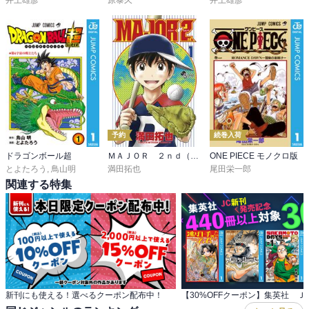
井上雄彦
原泰久
井上雄彦
予約
続巻入荷
ドラゴンボール超
ＭＡＪＯＲ ２ｎｄ（メジャーセカンド）
ONE PIECE モノクロ版
とよたろう
,
鳥山明
満田拓也
尾田栄一郎
関連する特集
新刊にも使える！選べるクーポン配布中！