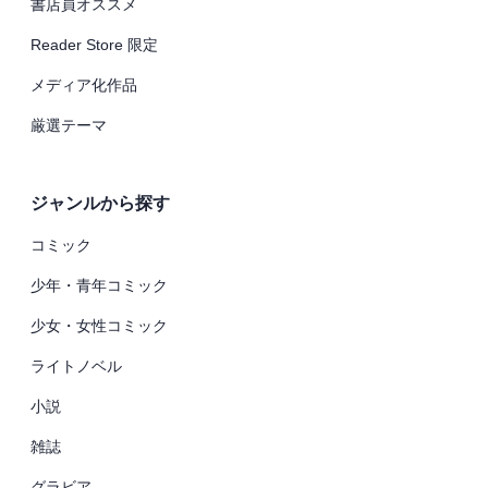
書店員オススメ
Reader Store 限定
メディア化作品
厳選テーマ
ジャンルから探す
コミック
少年・青年コミック
少女・女性コミック
ライトノベル
小説
雑誌
グラビア