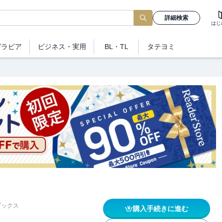
詳細検索
はじ
グラビア
ビジネス
・実用
BL・TL
タテヨミ
ブックス
購入手続きに進む