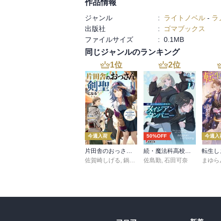
作品情報
ジャンル
:
ライトノベル
-
ラ
出版社
:
ゴマブックス
ファイルサイズ
:
0.1MB
同じジャンルのランキング
1
位
2
位
今週入荷
50%OFF
今週入
片田舎のおっさん、剣聖になる 11 ～ただの田舎の剣術師範だったのに、大成した弟子たちが俺を放ってくれない件～
続・魔法科高校の劣等生 メイジアン・カンパニー(11)
佐賀崎しげる
,
鍋島テツヒロ
佐島勤
,
石田可奈
まゆら