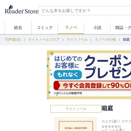
総合
コミック
ラノベ
小説
雑誌・
TOP(総合)
ライトノベルフロア
ライトノベル
ラノベその他
箱庭
箱庭
ライトノベル
カエデ(著)
/
ゴマ
(
0
)
レビューを書く