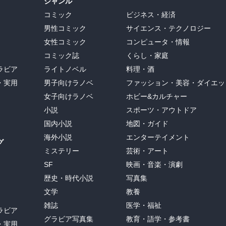
ジャンル
コミック
ビジネス・経済
男性コミック
サイエンス・テクノロジー
女性コミック
コンピュータ・情報
コミック誌
くらし・家庭
ラビア
ライトノベル
料理・酒
・実用
男子向けラノベ
ファッション・美容・ダイエッ
女子向けラノベ
ホビー&カルチャー
小説
スポーツ・アウトドア
国内小説
地図・ガイド
海外小説
エンターテイメント
グ
ミステリー
芸術・アート
SF
映画・音楽・演劇
歴史・時代小説
写真集
文学
教養
雑誌
医学・福祉
ラビア
グラビア写真集
教育・語学・参考書
・実用