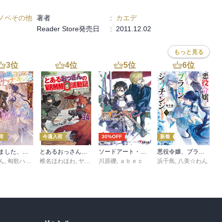
ノベその他
著者
:
カエデ
Reader Store発売日
:
2011.12.02
もっと見る
3
位
4
位
5
位
6
位
荷
今週入荷
30%OFF
新着
転生しました、サラナ・キンジェです。ごきげんよう。５ ～婚約破棄されたので田舎で気ままに暮らしたいと思います～【電子書店共通特典SS付】
とあるおっさんのＶＲＭＭＯ活動記34
ソードアート・オンライン29 ユナイタル・リングVIII
悪役令嬢、ブラコンにジョブチェンジします９【電子特典付き】
ん
,
匈歌ハトリ
椎名ほわほわ
,
ヤマーダ
川原礫
,
ａｂｅｃ
浜千鳥
,
八美☆わん