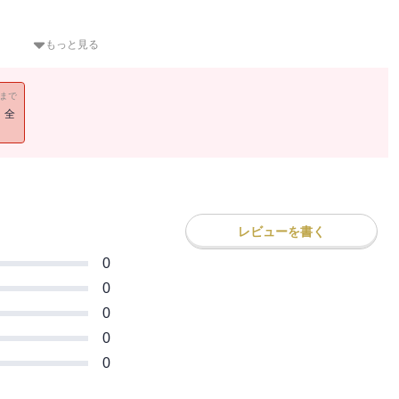
もっと見る
彼女たちの正体は――？
11まで
！全
レビューを書く
0
0
0
0
0