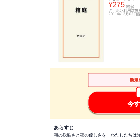
¥
275
(税込)
クーポン利用対象
2011年12月02日
新規
今す
あらすじ
朝の残酷さと夜の優しさを わたしたちは