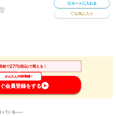
カートに入れる
商品
配信
お気に入り
27
登録で
円(税込)で買える！
かんたん30秒登録！
ぐ会員登録をする
知っている――