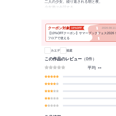
二人の少女。繰り返される朝と夜。
少女達は会話する。
終わりのない会話を。
二人の少女の会話で綴られていく物語。
『庭』とは一体何なのか？そして不思議な
クーポン対象
10%OFF
2026.08.
【10%OFFクーポン】サマーブックフェス2026
フロアで使える
新刊通知
カエデ
箱庭
この作品のレビュー
（
0
件）
--
平均