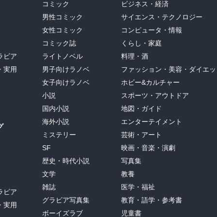
コミック
ビジネス・経済
男性コミック
サイエンス・テクノロジー
女性コミック
コンピュータ・情報
コミック誌
くらし・家庭
ラビア
ライトノベル
料理・酒
・実用
男子向けラノベ
ファッション・美容・ダイエッ
女子向けラノベ
ホビー&カルチャー
小説
スポーツ・アウトドア
国内小説
地図・ガイド
海外小説
エンターテイメント
グ
ミステリー
芸術・アート
SF
映画・音楽・演劇
歴史・時代小説
写真集
文学
教養
雑誌
医学・福祉
ラビア
グラビア写真集
教育・語学・参考書
・実用
ボーイズラブ
児童書