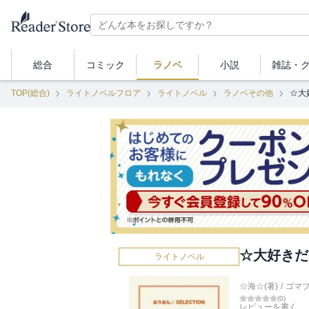
総合
コミック
ラノベ
小説
雑誌・
TOP(総合)
ライトノベルフロア
ライトノベル
ラノベその他
☆大
☆大好きだ
ライトノベル
☆海☆(著)
/
ゴマ
(
0
)
レビューを書く