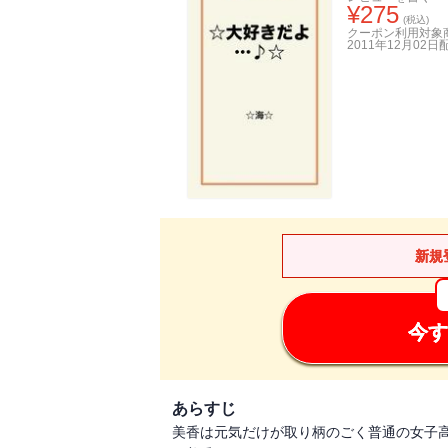
¥
275
(税込)
クーポン利用対象
2011年12月02日
新規
今す
あらすじ
美香は元気だけが取り柄のごく普通の女子