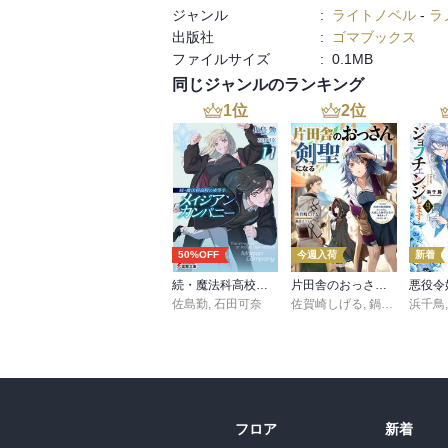
ジャンル
:
ライトノベル
-
ラ
出版社
:
ゴマブックス
ファイルサイズ
:
0.1MB
同じジャンルのランキング
1
位
2
位
50%OFF
今週入荷
新着
続・魔法科高校の劣等生 メイジアン・カンパニー(11)
片田舎のおっさん、剣聖になる 11 ～ただの田舎の剣術師範だったのに、大成した弟子たちが俺を放ってくれない件～
佐島勤
,
石田可奈
佐賀崎しげる
,
鍋島テツヒロ
浜千鳥
フロア
新着