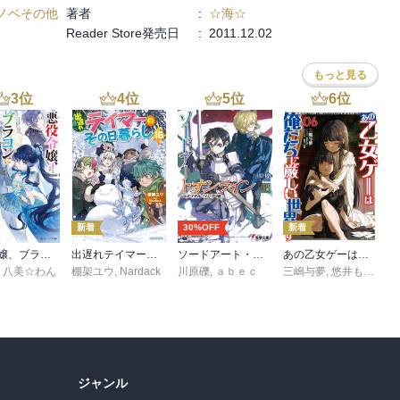
ノベその他
著者
:
☆海☆
Reader Store発売日
:
2011.12.02
もっと見る
3
位
4
位
5
位
6
位
新着
30%OFF
新着
悪役令嬢、ブラコンにジョブチェンジします９【電子特典付き】
出遅れテイマーのその日暮らし 16
ソードアート・オンライン29 ユナイタル・リングVIII
あの乙女ゲーは俺たちに厳しい世界です 6
,
八美☆わん
棚架ユウ
,
Nardack
川原礫
,
ａｂｅｃ
三嶋与夢
,
悠井もげ
,
孟
ジャンル