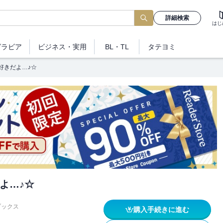
詳細検索
はじ
グラビア
ビジネス
・実用
BL・TL
タテヨミ
好きだよ…♪☆
よ…♪☆
ブックス
購入手続きに進む