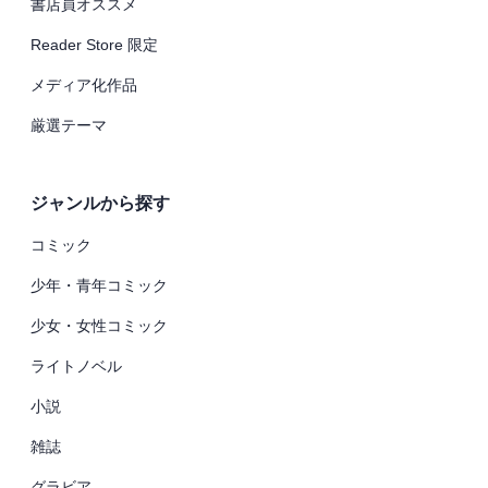
書店員オススメ
Reader Store 限定
メディア化作品
厳選テーマ
ジャンルから探す
コミック
少年・青年コミック
少女・女性コミック
ライトノベル
小説
雑誌
グラビア