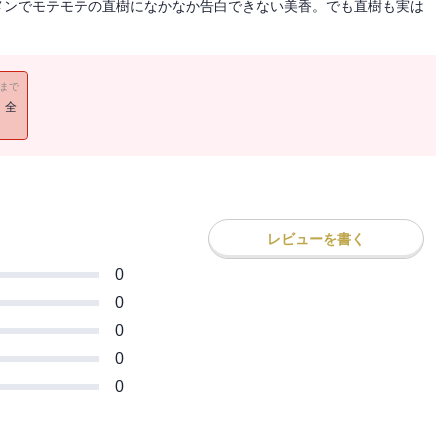
メンでモテモテの直樹になかなか告白できない美香。でも直樹も実は
11まで
！全
レビューを書く
0
0
0
0
0