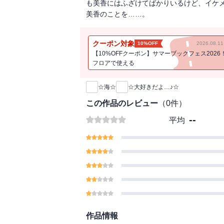
も美香にはふざけてばかりいるけど、イケ
美香のことを……。
クーポン対象
10%OFF
2026.08.
【10%OFFクーポン】サマーブックフェス2026
フロアで使える
新刊通知
☆海☆
☆大好きだよ…♪☆
この作品のレビュー
（
0
件）
--
平均
作品情報