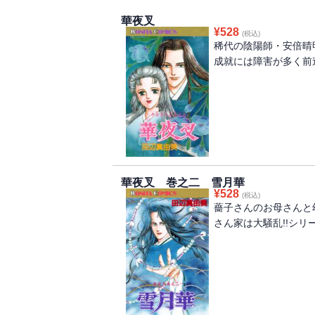
華夜叉
¥
528
(税込)
稀代の陰陽師・安倍晴
成就には障害が多く前途
華夜叉 巻之二 雪月華
¥
528
(税込)
薔子さんのお母さんと
さん家は大騒乱!!シリ