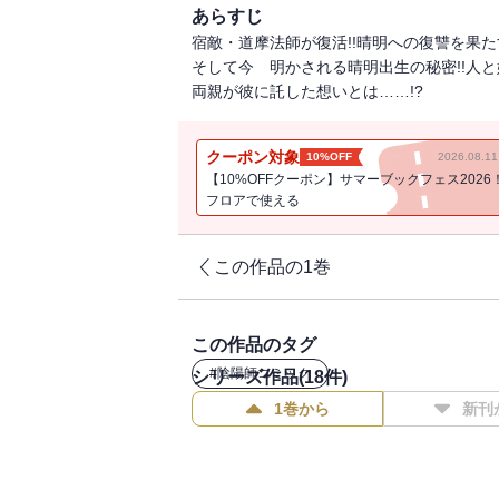
あらすじ
宿敵・道摩法師が復活!!晴明への復讐を果
そして今 明かされる晴明出生の秘密!!人
両親が彼に託した想いとは……!?
クーポン対象
10%OFF
2026.08.
【10%OFFクーポン】サマーブックフェス2026
フロアで使える
この作品の1巻
この作品のタグ
#
陰陽師コミック
シリーズ作品(
18
件)
1巻から
新刊