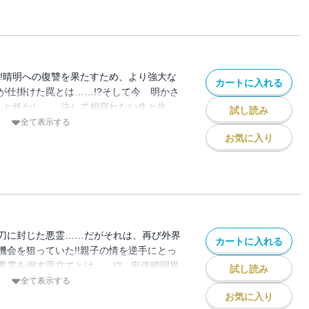
!!晴明への復讐を果たすため、より強大な
カートに入れる
が仕掛けた罠とは……!?そして今 明かさ
!人と妖かし……決して相容れない生と生。
試し読み
……。両親が彼に託した想いとは……!?
全て表示する
お気に入り
刀に封じた悪霊……だがそれは、再び外界
カートに入れる
機会を狙っていた!!親子の情を逆手にとっ
悪霊を倒す手立てとは……!? 安倍晴明異
試し読み
全て表示する
お気に入り