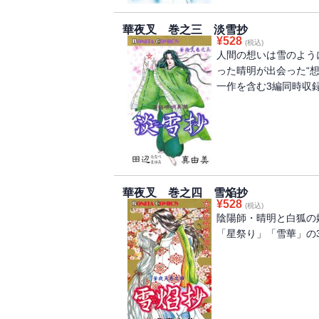
華夜叉 巻之三 淡雪抄
¥
528
(税込)
人間の想いは雪のよう
った晴明が出会った“想
一作を含む3編同時収
華夜叉 巻之四 雪焔抄
¥
528
(税込)
陰陽師・晴明と白狐の
「星祭り」「雪華」の