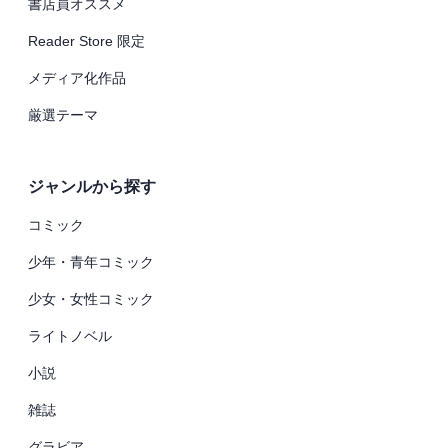
書店員オススメ
Reader Store 限定
メディア化作品
厳選テーマ
ジャンルから探す
コミック
少年・青年コミック
少女・女性コミック
ライトノベル
小説
雑誌
グラビア