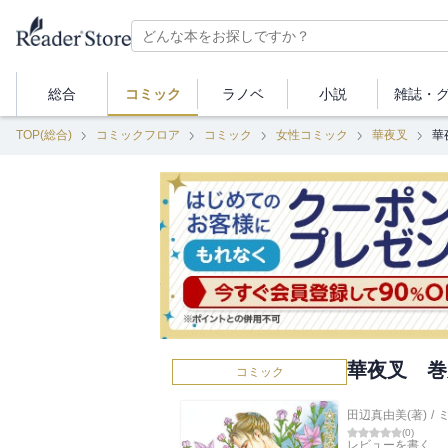
総合
コミック
ラノベ
小説
雑誌・
TOP(総合)
コミックフロア
コミック
女性コミック
華夜叉
華
華夜叉 巻
コミック
田辺真由美(著)
/
(
0
)
レビューを書く