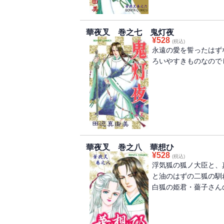
華夜叉 巻之七 鬼灯夜
¥
528
(税込)
永遠の愛を誓ったはず
ろいやすきものなのでし
華夜叉 巻之八 華想ひ
¥
528
(税込)
浮気狐の狐ノ大臣と、
と油のはずの二狐の馴
白狐の姫君・薔子さん