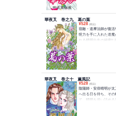
華夜叉 巻之九 葛の葉
¥
528
(税込)
宿敵・道摩法師が復活
呪力を手に入れた道魔
れる晴明出生の秘密!
晴明の両親の愛と別離
華夜叉 巻之十 薫風記
¥
528
(税込)
陰陽師・安倍晴明が太
へ出る日を待ち、その
て、晴明を追い詰める
聞・華夜叉巻之十!!