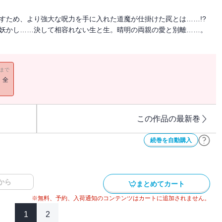
たすため、より強大な呪力を手に入れた道魔が仕掛けた罠とは……!?
と妖かし……決して相容れない生と生。晴明の両親の愛と別離……。
11まで
！全
この作品の最新巻
続巻を自動購入
から
まとめてカート
※無料、予約、入荷通知のコンテンツはカートに追加されません。
1
2