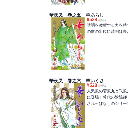
華夜叉 巻之五 華あらし
¥
528
(税込)
晴明を凌駕する力を持
の敵の出現に晴明は果
華夜叉 巻之六 華いくさ
¥
528
(税込)
人気狐の壱狐丸と弐狐
に登場！希代の陰陽師
されっぱなしのシリーズ