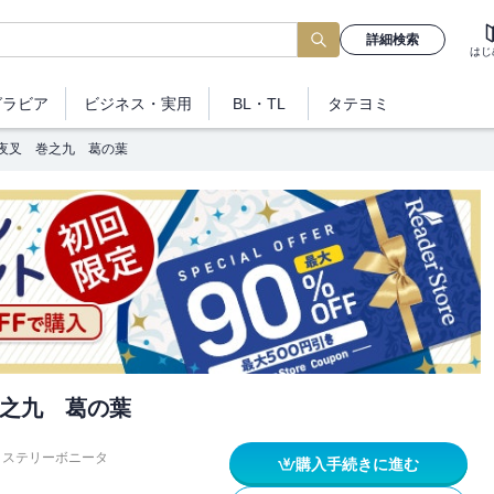
詳細検索
はじ
グラビア
ビジネス
・実用
BL・TL
タテヨミ
夜叉 巻之九 葛の葉
之九 葛の葉
ミステリーボニータ
購入手続きに進む