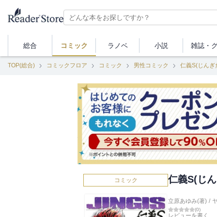
総合
コミック
ラノベ
小説
雑誌・
TOP(総合)
コミックフロア
コミック
男性コミック
仁義S(じんぎ
仁義S(じん
コミック
立原あゆみ(著)
/
(
0
)
レビューを書く