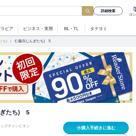
詳細検索
はじ
グラビア
ビジネス
・実用
BL・TL
タテヨミ
たち)
仁義S(じんぎたち) 5
ぎたち) 5
ヤングチャンピオン
購入手続きに進む