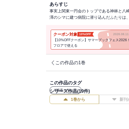
あらすじ
事実上関東一円会のトップである神林と八
澤のシマに建つ病院に潜り込んだふたりは、
クーポン対象
10%OFF
2026.08.
【10%OFFクーポン】サマーブックフェス2026
フロアで使える
この作品の1巻
この作品のタグ
#
極道コミック
シリーズ作品(
19
件)
1巻から
新刊