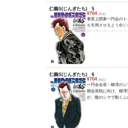
仁義S(じんぎたち) 5
¥
704
(税込)
事実上関東一円会のト
を失脚させるよう命じ
院に潜り込んだふたり
義S」による暗闘が始ま
仁義S(じんぎたち) 6
¥
704
(税込)
一円会会長・柳澤のシ
期会長戦に向け、柳澤
が、敵のシマで動くふ