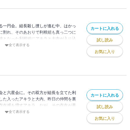
る一円会。組長殺し捜しが進む中、はかっ
カートに入れる
に割れ、そのあおりで利根組も真っ二つに
線となった利根組にアキラと大内が入り込
試し読み
全て表示する
お気に入り
会と六星会に。その双方が組長を立てた利
カートに入れる
した入ったアキラと大内。昨日の仲間を裏
存在感を増すアキラ。だが、その存在が暴
試し読み
が!?
全て表示する
お気に入り