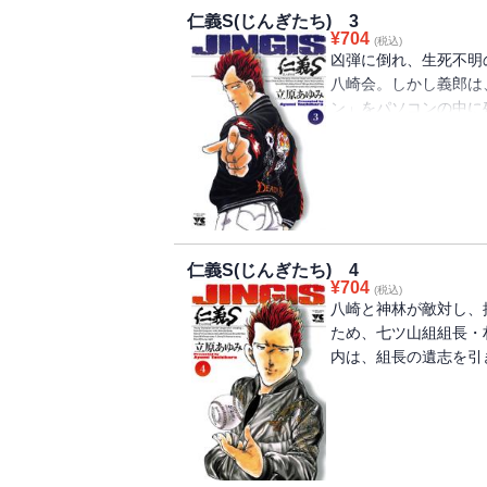
仁義S(じんぎたち) 3
¥
704
(税込)
凶弾に倒れ、生死不明
八崎会。しかし義郎は
ン」をパソコンの中に
レーション」どおりに
仁義S(じんぎたち) 4
¥
704
(税込)
八崎と神林が敵対し、
ため、七ツ山組組長・
内は、組長の遺志を引