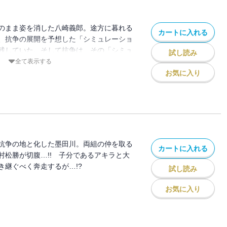
のまま姿を消した八崎義郎。途方に暮れる
カートに入れる
、抗争の展開を予想した「シミュレーショ
残していた。そして抗争は、その「シミュ
試し読み
進んでゆき…!?
全て表示する
お気に入り
抗争の地と化した墨田川。両組の仲を取る
カートに入れる
村松勝が切腹…!! 子分であるアキラと大
き継ぐべく奔走するが…!?
試し読み
お気に入り