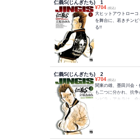
仁義S(じんぎたち) 1
¥
704
(税込)
大ヒットアウトローコ
を舞台に、若きチンピ
る!!
仁義S(じんぎたち) 2
¥
704
(税込)
関東の雄、墨田川会・
も二つに分かれ、抗争
ンピラ・アキラは、命
る。その大内、病院の
ー・ドクターとしてア