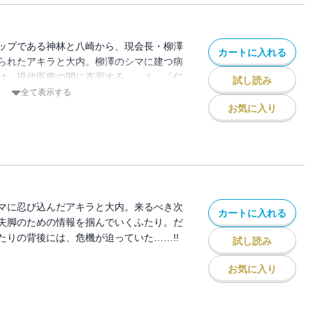
ップである神林と八崎から、現会長・柳澤
カートに入れる
られたアキラと大内。柳澤のシマに建つ病
は、現代医療の闇に直面する……！ 「仁
試し読み
る!!
全て表示する
お気に入り
マに忍び込んだアキラと大内。来るべき次
カートに入れる
失脚のための情報を掴んでいくふたり。だ
たりの背後には、危機が迫っていた……!!
試し読み
お気に入り