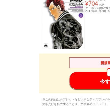
¥
704
(税込)
クーポン利用対象
2012年03月30日
新規
今す
※この商品はタブレットなど大きなディスプレイを
文字だけを拡大することや、文字列のハイライト、