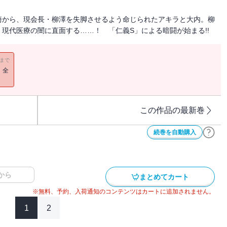
崎から、現会長・柳澤を失脚させるよう命じられたアキラと大内。柳
現代医療の闇に直面する……！ 「仁義S」による暗闘が始まる!!
11まで
！全
この作品の最新巻
続巻を自動購入
から
まとめてカート
※無料、予約、入荷通知のコンテンツはカートに追加されません。
1
2