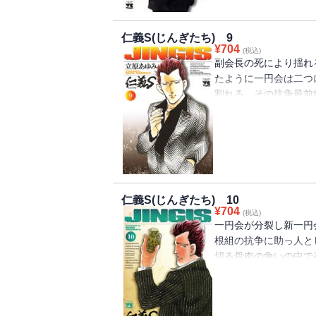
仁義S(じんぎたち) 9
¥
704
(税込)
副会長の死により揺れ
たように一円会は二つ
割れる。その抗争最前
み!?
仁義S(じんぎたち) 10
¥
704
(税込)
一円会が分裂し新一円
根組の抗争に助っ人と
切る骨肉の争いの中で
力を加速させ新たな犠牲