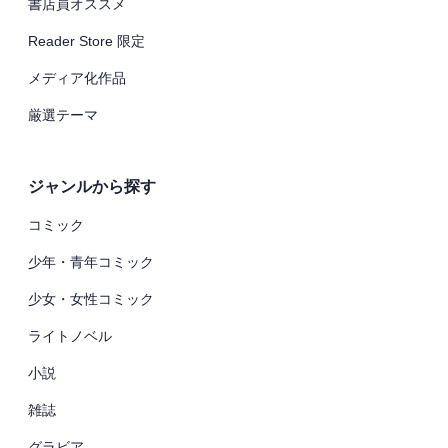
書店員オススメ
Reader Store 限定
メディア化作品
厳選テーマ
ジャンルから探す
コミック
少年・青年コミック
少女・女性コミック
ライトノベル
小説
雑誌
グラビア