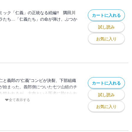
ミック「仁義」の正統なる続編!! 隅田川
カートに入れる
ラたち…「仁義たち」の命が弾け、ぶつか
試し読み
お気に入り
仁と義郎の“仁義”コンビが決裂、下部組織
カートに入れる
が始まった。義郎側についた七ツ山組のチ
を狙われるが、大内という医者に助けられ
試し読み
医療ミスを暴き、クビとなり、アウトロ
全て表示する
キラとつるみ出す。そして2人は…!?
お気に入り