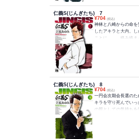
仁義S(じんぎたち) 7
¥
704
(税込)
神林と八崎からの命を
したアキラと大内。し
ことに……。絡み絡ま
えるのか……!?
仁義S(じんぎたち) 8
¥
704
(税込)
一円会次期会長選のた
キラを守り死んでいっ
の親としての気持ちを
なる流血は見ずにすむ