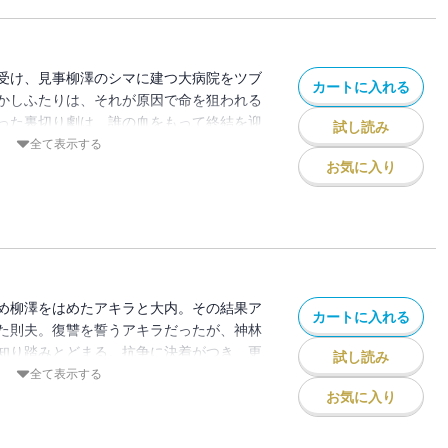
受け、見事柳澤のシマに建つ大病院をツブ
カートに入れる
かしふたりは、それが原因で命を狙われる
った裏切り劇は、誰の血をもって終結を迎
試し読み
全て表示する
お気に入り
め柳澤をはめたアキラと大内。その結果ア
カートに入れる
た則夫。復讐を誓うアキラだったが、神林
知り踏みとどまる。抗争に決着がつき、更
試し読み
はずだったが……!?
全て表示する
お気に入り