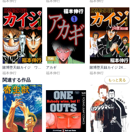
福本伸行
福本伸行
福本伸行
完結
賭博堕天録カイジ ワン・ポーカー編
アカギ
賭博堕天録カイジ 24億脱出編
福本伸行
福本伸行
福本伸行
関連する作品
もっと見る