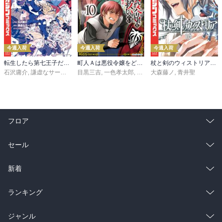
今週入荷
今週入荷
今週入荷
転生したら第七王子だったので、気ままに魔術を極めます（２４）
町人Ａは悪役令嬢をどうしても救いたい ～どぶと空と氷の姫君～１０【電子書店共通特典イラスト付】
杖と剣のウィストリア（１６）
石沢庸介
,
謙虚なサークル
,
メル。
目黒三吉
,
一色孝太郎
,
Parum
大森藤ノ
,
青井聖
フロア
総合
コミック
セール
ラノベ
小説
総合
コミック
新着
雑誌・グラビア
ビジネス・実用
ラノベ
小説
総合
コミック
ランキング
BL・TL
雑誌・グラビア
ビジネス・実用
ラノベ
小説
総合
コミック
ジャンル