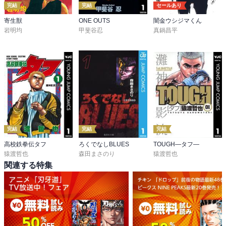
完結
完結
セールあり
寄生獣
ONE OUTS
闇金ウシジマくん
岩明均
甲斐谷忍
真鍋昌平
完結
完結
完結
高校鉄拳伝タフ
ろくでなしBLUES
TOUGH―タフ―
猿渡哲也
森田まさのり
猿渡哲也
関連する特集