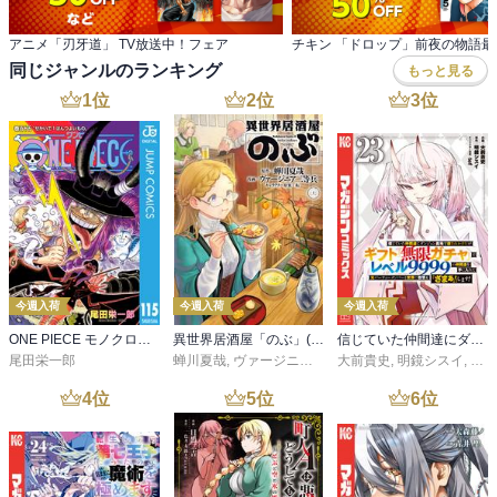
アニメ「刃牙道」 TV放送中！フェア
同じジャンルのランキング
もっと見る
1
位
2
位
3
位
今週入荷
今週入荷
今週入荷
ONE PIECE モノクロ版 115
異世界居酒屋「のぶ」(22)
信じていた仲間達にダンジョン奥地で殺されかけたがギフト『無限ガチャ』でレベル９９９９の仲間達を手に入れて元パーティーメンバーと世界に復讐＆『ざまぁ！』します！（２３）
尾田栄一郎
蝉川夏哉
,
ヴァージニア二等兵
大前貴史
,
転
,
明鏡シスイ
,
ｔｅ
4
位
5
位
6
位