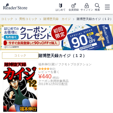
はじめて
会員登録
サインイン
検索
コミック
男性コミック
賭博堕天録 カイジ
賭博堕天録カイジ（１２）
賭博堕天録カイジ（１２）
コミック
福本伸行(著)
/
フクモトプロダクション
(
2
)
レビューを書く
¥
440
(税込)
クーポン利用対象商品
2011年12月02日
配信