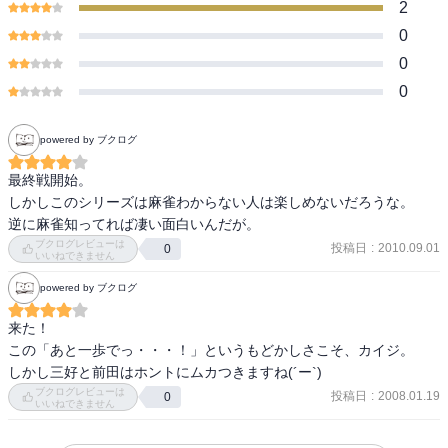
2
0
0
0
powered by ブクログ
最終戦開始。

しかしこのシリーズは麻雀わからない人は楽しめないだろうな。

逆に麻雀知ってれば凄い面白いんだが。
ブクログレビューは
投稿日
:
2010.09.01
0
いいねできません
powered by ブクログ
来た！

この「あと一歩でっ・・・！」というもどかしさこそ、カイジ。

しかし三好と前田はホントにムカつきますね(´ー`)
ブクログレビューは
投稿日
:
2008.01.19
0
いいねできません