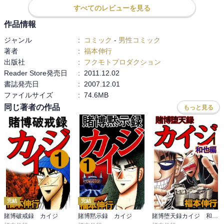
すべてのレビューを見る
作品情報
ジャンル
:
コミック
-
男性コミック
著者
:
福本伸行
出版社
:
フクモトプロダクション
Reader Store発売日
:
2011.12.02
書誌発売日
:
2007.12.01
ファイルサイズ
:
74.6MB
同じ著者の作品
もっと見る
完結
完結
賭博破戒録 カイジ
賭博黙示録 カイジ
賭博堕天録カイジ 和也編