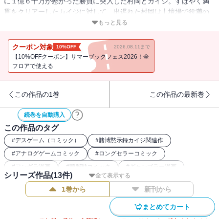
に１億６千万が懸かった勝負に突入した村岡とカイジ。すばやく満
貫をクリアーしたカイジに対して、出遅れた村岡は土壇場で役満の
四暗刻を成して強運を見せるが、それを捨てて３面待ちを選択す
もっと見る
る。そして、わずか３巡で動きが止まってしまったカイジは、自分
の手牌を持ってトイレへ……!?
クーポン対象
10%OFF
2026.08.11まで
【10%OFFクーポン】サマーブックフェス2026！全
フロアで使える
この作品の1巻
この作品の最新巻
続巻を自動購入
この作品のタグ
#
デスゲーム（コミック）
#
賭博黙示録カイジ関連作
#
アナログゲームコミック
#
ロングセラーコミック
#
アングラ漫画
#
頭脳戦コミック
#
ギャンブラー漫画
シリーズ作品(
13
件)
全て表示する
1巻から
新刊から
まとめてカート