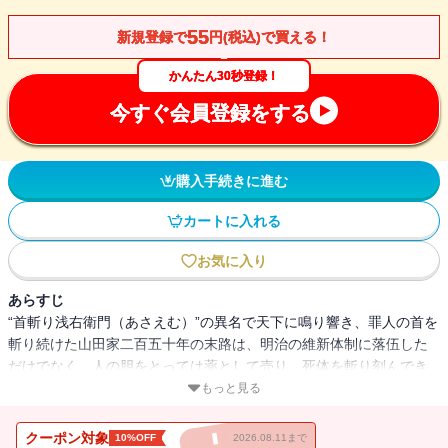
55
新規登録で
円(税込)で買える！
かんたん30秒登録！
今すぐ会員登録をする
購入手続きに進む
カートに入れる
お気に入り
あらすじ
“首斬り浅右衛門（あさえむ）”の異名で天下に鳴り響き、罪人の首を
斬り続けた山田家二百五十年の末路は、明治の維新体制に落伍した
だけでなく、人の胆をとっては薬として売り、死体を斬り刻んでき
た閉鎖的な家門内に蠢く、暗い血の噴出であった。もはや斬首が廃
もっと見る
止された世の中で、山田家の人間はどう生きればいいというのか。
豊富な資料を駆使して時代の流れを迫力ある筆で描き、「歴史小説
クーポン対象
10%OFF
2026.08.11まで