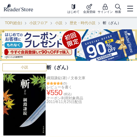
はじめて
会員登録
サインイン
検索
TOP(総合)
小説フロア
小説
歴史・時代小説
斬（ざん）
斬（ざん）
小説
綱淵謙錠(著)
/
文春文庫
(
5
)
レビューを書く
¥
550
(税込)
クーポン利用対象商品
2011年11月25日
配信