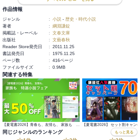
作品情報
ジャンル
:
小説
-
歴史・時代小説
著者
:
綱淵謙錠
掲載誌・レーベル
:
文春文庫
出版社
:
文藝春秋
Reader Store発売日
:
2011.11.25
書誌発売日
:
1975.11.25
ページ数
:
416ページ
ファイルサイズ
:
0.9MB
関連する特集
【夏電書2026】青春も、友情も、 家族も 特選小説フェア
【夏電書2026】 セット割キャン
同じジャンルのランキング
もっと見る