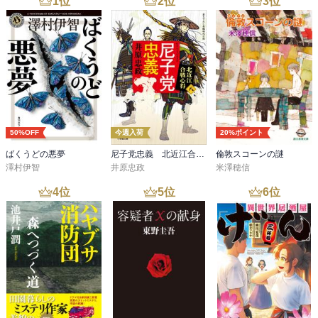
1
位
2
位
3
位
50%OFF
今週入荷
20%ポイント
ばくうどの悪夢
尼子党忠義 北近江合戦心得〈八〉
倫敦スコーンの謎
澤村伊智
井原忠政
米澤穂信
4
位
5
位
6
位