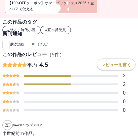
に新領域を拓いた」と絶讃を博した、第67回直木賞受賞の長篇大
【10%OFFクーポン】サマーブックフェス2026！全
作。
フロアで使える
この作品のタグ
#
歴史・時代小説
#
直木賞受賞
新刊通知
綱淵謙錠
斬（ざん）
この作品のレビュー
（
5
件）
4.5
レビューを書く
平均
2
2
0
0
0
powered by ブクログ
半世紀前の作品。
