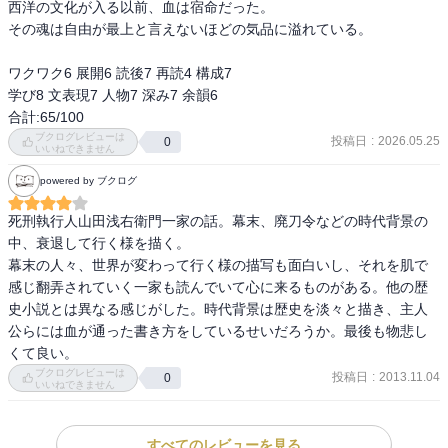
西洋の文化が入る以前、血は宿命だった。

その魂は自由が最上と言えないほどの気品に溢れている。

ワクワク6 展開6 読後7 再読4 構成7

学び8 文表現7 人物7 深み7 余韻6

合計:65/100
ブクログレビューは
投稿日
:
2026.05.25
0
いいねできません
powered by ブクログ
死刑執行人山田浅右衛門一家の話。幕末、廃刀令などの時代背景の
中、衰退して行く様を描く。

幕末の人々、世界が変わって行く様の描写も面白いし、それを肌で
感じ翻弄されていく一家も読んでいて心に来るものがある。他の歴
史小説とは異なる感じがした。時代背景は歴史を淡々と描き、主人
公らには血が通った書き方をしているせいだろうか。最後も物悲し
くて良い。
ブクログレビューは
投稿日
:
2013.11.04
0
いいねできません
すべてのレビューを見る