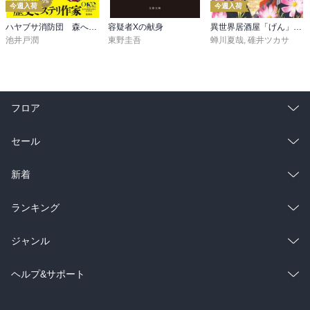
今週入荷
今週入荷
ハヤブサ消防団 森へつづく道
容疑者Xの献身
異世界居酒屋「げん」三杯目
池井戸潤
東野圭吾
蝉川夏哉
,
碓井ツカサ
フロア
総合
コミック
セール
ラノベ
小説
総合
コミック
新着
雑誌・グラビア
ビジネス・実用
ラノベ
小説
総合
コミック
ランキング
BL・TL
雑誌・グラビア
ビジネス・実用
ラノベ
小説
総合
コミック
ジャンル
BL・TL
雑誌・グラビア
ビジネス・実用
ラノベ
小説
コミック
男性コミック
ヘルプ&サポート
BL・TL
雑誌・グラビア
ビジネス・実用
女性コミック
コミック誌
初めての方へ
ヘルプ