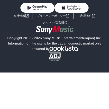
BL・TL
ライトノベル
男子向けラノベ
よくあるご質問
お問い合わせ
会社情報
プライバシーポリシー
ご利用条件
女子向けラノベ
小説
利用規約
クッキーの詳細
国内小説
海外小説
Copyright 2017 - 2026 Sony Music Entertainment(Japan) Inc.
ミステリー
SF
Information on the site is for the Japan domestic market only
powered by
歴史・時代小説
文学
雑誌
グラビア写真集
ボーイズラブ
ティーンズラブ
人文・思想・歴史
社会・政治・法律
ビジネス・経済
サイエンス・テクノロジー