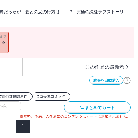
野だったが、碧との恋の行方は……!? 究極の純愛ラブストーリ
11まで
！全
この作品の最新巻
続巻を自動購入
#
青の群像関連作
#
成長譚コミック
から
まとめてカート
※無料、予約、入荷通知のコンテンツはカートに追加されません。
1