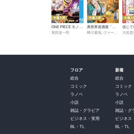
今週入荷
今週入荷
今週入
ONE PIECE モノクロ版 115
異世界居酒屋「のぶ」(22)
尾田栄一郎
蝉川夏哉
,
ヴァージニア二等兵
大前貴
フロア
新着
総合
総合
コミック
コミック
ラノベ
ラノベ
小説
小説
雑誌・グラビア
雑誌・グ
ビジネス・実用
ビジネス
BL・TL
BL・TL