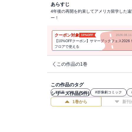
あらすじ
4年後の再開を約束してアメリカ留学した遠
ー！
クーポン対象
10%OFF
2026.08.
【10%OFFクーポン】サマーブックフェス2026
フロアで使える
この作品の1巻
この作品のタグ
#
姉弟（コミック）
#
群像劇コミック
シリーズ作品(
5
件)
1巻から
新刊