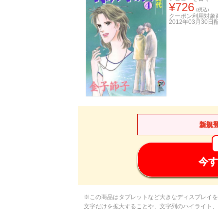
¥
726
(税込)
クーポン利用対象
2012年03月30日
新規
今す
※この商品はタブレットなど大きなディスプレイを
文字だけを拡大することや、文字列のハイライト、