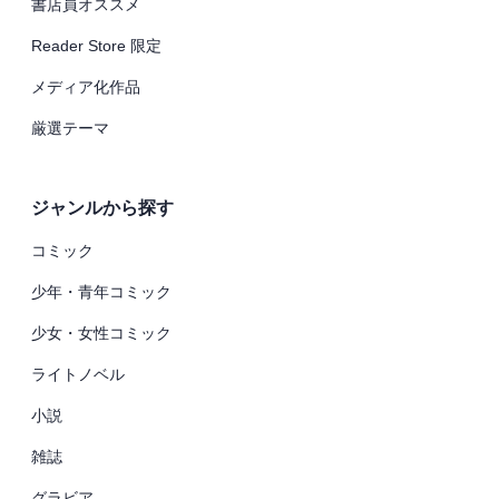
書店員オススメ
Reader Store 限定
メディア化作品
厳選テーマ
ジャンルから探す
コミック
少年・青年コミック
少女・女性コミック
ライトノベル
小説
雑誌
グラビア