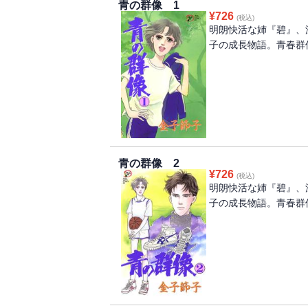
青の群像 1
¥
726
(税込)
明朗快活な姉『碧』、
子の成長物語。青春群
青の群像 2
¥
726
(税込)
明朗快活な姉『碧』、
子の成長物語。青春群