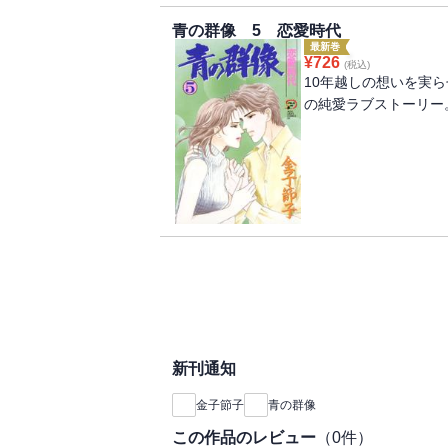
青の群像 5 恋愛時代
最新巻
¥
726
(税込)
10年越しの想いを実
の純愛ラブストーリー
新刊通知
金子節子
青の群像
この作品のレビュー
（
0
件）