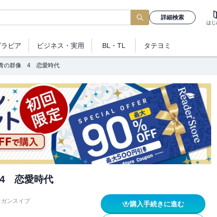
詳細検索
はじ
グラビア
ビジネス
・実用
BL・TL
タテヨミ
青の群像 4 恋愛時代
4 恋愛時代
レガンスイブ
購入手続きに進む