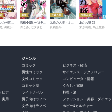
荷
新着
今週入荷
今週入荷
信じていた仲間達にダンジョン奥地で殺されかけたがギフト『無限ガチャ』でレベル９９９９の仲間達を手に入れて元パーティーメンバーと世界に復讐＆『ざまぁ！』します！（２３）
悪役令嬢レベル99 ～私は裏ボスですが魔王ではありません～ その６
九条の大罪（１７）
あかね噺 23
史
,
,
転
明鏡シスイ
,
のこみ
ｔｅｆ
,
七夕さとり
,
Tea
真鍋昌平
末永裕樹
,
馬上鷹将
ジャンル
コミック
ビジネス・経済
男性コミック
サイエンス・テクノロジー
女性コミック
コンピュータ・情報
コミック誌
くらし・家庭
ラビア
ライトノベル
料理・酒
・実用
男子向けラノベ
ファッション・美容・ダイエッ
女子向けラノベ
ホビー&カルチャー