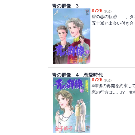
青の群像 3
¥
726
(税込)
碧の恋の軌跡――、タ
五十嵐と出会い付き合
青の群像 4 恋愛時代
¥
726
(税込)
4年後の再開を約束し
恋の行方は……!? 