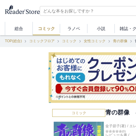
総合
コミック
ラノベ
小説
雑誌・
TOP(総合)
コミックフロア
コミック
女性コミック
青の群像
青の群像 
コミック
金子節子(著)
/
エ
(
0
)
レビューを書く