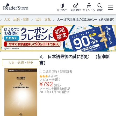
はじめて
会員登録
サインイン
検索
人文・思想・歴史
言語・文化
ん―日本語最後の謎に挑む―（新潮新書）
ん―日本語最後の謎に挑む―（新潮新
書）
人文・思想・歴史
山口謠司(著)
/
新潮新書
(
46
)
レビューを書く
¥
792
(税込)
クーポン利用対象商品
2011年11月25日
配信