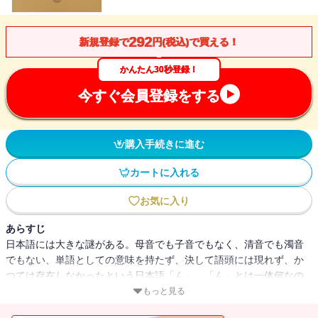
292
新規登録で
円(税込)で買える！
かんたん30秒登録！
今すぐ会員登録をする
購入手続きに進む
カートに入れる
お気に入り
あらすじ
日本語には大きな謎がある。母音でも子音でもなく、清音でも濁音
でもない、単語としての意味を持たず、決して語頭には現れず、か
つては存在しなかったという日本語「ん」。「ん」とは一体何なの
か？ 「ん」はいつ誕生し、どんな影響を日本語に与えてきたの
もっと見る
か？ 空海、明覚、本居宣長、幸田露伴など碩学の研究と日本語の