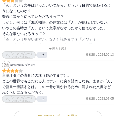
「ん」という文字はいったいいつから、どういう目的で使われるよ
うになったのか？

普通に昔から使っていただろうって？

しかし、例えば「源氏物語」の原文には「ん」が使われていない、
いやこの当時は「ん」という文字がなかったから使えなかった。

そんな事ないだろうって？

「鳶」という鳥がいますが、なんと読みます？「とび」？

では、「鳶がクルリと輪をかいた」と言うときなんと呼びます？
続きを読む
「とんび」ではないですか？

ブクログレビューは
投稿日
:
2024.05.13
6
なぜ「とび」と「とんび」があるのか？不思議じゃないですか？

いいねできません
powered by ブクログ
著者は日本の仮名のできる過程を古くは奈良時代にまで遡り、「上
代特殊仮名遣い」の起源とその目的から語り始めます。

言語オタクの真骨頂の塊（褒めてます）。

文字が中国から伝来した仏教の今日を読むため、しかも中国語では
どこの世界でもこだわる人はホントに突き詰めるなあ。まさか「ん｣
なく、その原点のサンスクリット語と同じ発音で読むために、その
で新書一冊語るとは。この一冊が書かれるために読まれた文書はど
音の微妙な違いを表すために漢字が活用され、イやエといった現代
れくらいになるんだろう。
では一文字、一音で表される文字が嘗ては微妙に違うバリエーショ
ブクログレビューは
投稿日
:
2023.07.05
2
いいねできません
ンがあり、それを漢字を使い分ける事で表現していたというところ
から解説していく。
