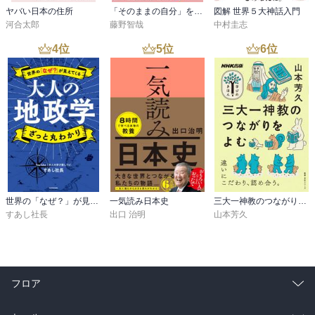
ヤバい日本の住所
「そのままの自分」を生きてみる 精神科医が教える自分を責めない気持ちの整理術 (特装版)
図解 世界５大神話入門
河合太郎
藤野智哉
中村圭志
4
位
5
位
6
位
世界の「なぜ？」が見えてくる 大人の地政学 ざっと丸わかり
一気読み日本史
三大一神教のつながりをよむ
すあし社長
出口 治明
山本芳久
フロア