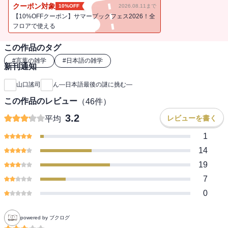
歴史から「ん」誕生のミステリーを解き明かす。
クーポン対象
10%OFF
2026.08.11まで
【10%OFFクーポン】サマーブックフェス2026！全
フロアで使える
この作品のタグ
#
言葉の雑学
#
日本語の雑学
新刊通知
山口謠司
ん―日本語最後の謎に挑む―
この作品のレビュー
（
46
件）
3.2
レビューを書く
平均
1
14
19
7
0
powered by ブクログ