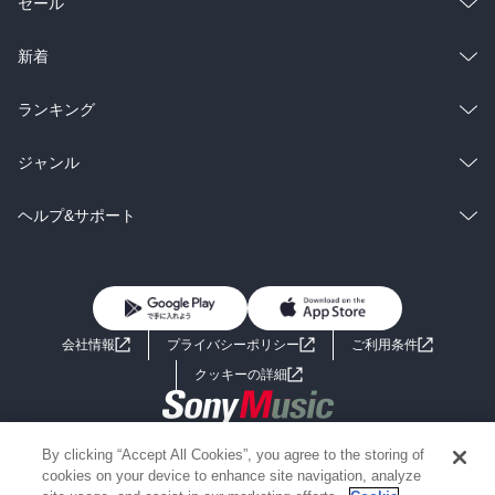
総合
コミック
セール
ラノベ
小説
総合
コミック
新着
雑誌・グラビア
ビジネス・実用
ラノベ
小説
総合
コミック
ランキング
BL・TL
雑誌・グラビア
ビジネス・実用
ラノベ
小説
総合
コミック
ジャンル
BL・TL
雑誌・グラビア
ビジネス・実用
ラノベ
小説
コミック
男性コミック
ヘルプ&サポート
BL・TL
雑誌・グラビア
ビジネス・実用
女性コミック
コミック誌
初めての方へ
ヘルプ
BL・TL
ライトノベル
男子向けラノベ
よくあるご質問
お問い合わせ
会社情報
プライバシーポリシー
ご利用条件
女子向けラノベ
小説
利用規約
クッキーの詳細
国内小説
海外小説
Copyright 2017 - 2026 Sony Music Entertainment(Japan) Inc.
By clicking “Accept All Cookies”, you agree to the storing of
ミステリー
SF
Information on the site is for the Japan domestic market only
cookies on your device to enhance site navigation, analyze
powered by