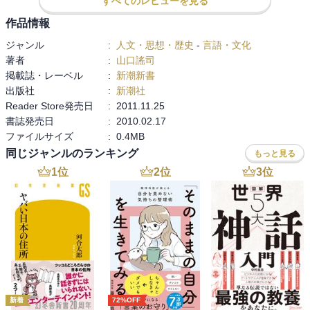
すべてのレビューを見る
途中、そういう仏教の歴史的な話になってしまうところがあるが、
作品情報
それも含めてとても興味深い。
ジャンル
:
人文・思想・歴史
-
言語・文化
著者
:
山口謠司
掲載誌・レーベル
:
新潮新書
出版社
:
新潮社
Reader Store発売日
:
2011.11.25
書誌発売日
:
2010.02.17
ファイルサイズ
:
0.4MB
同じジャンルのランキング
もっと見る
1
位
2
位
3
位
新着
72%OFF