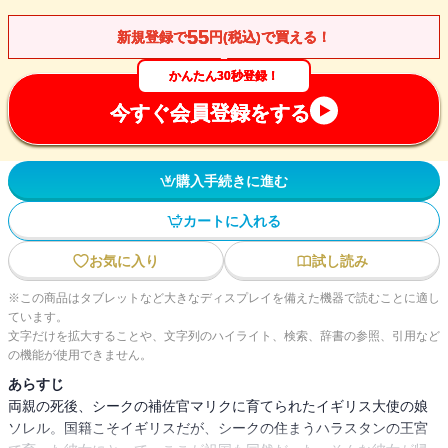
55
新規登録で
円(税込)で買える！
かんたん30秒登録！
今すぐ会員登録をする
購入手続きに進む
カートに入れる
お気に入り
試し読み
※この商品はタブレットなど大きなディスプレイを備えた機器で読むことに適し
ています。
文字だけを拡大することや、文字列のハイライト、検索、辞書の参照、引用など
の機能が使用できません。
あらすじ
両親の死後、シークの補佐官マリクに育てられたイギリス大使の娘
ソレル。国籍こそイギリスだが、シークの住まうハラスタンの王宮