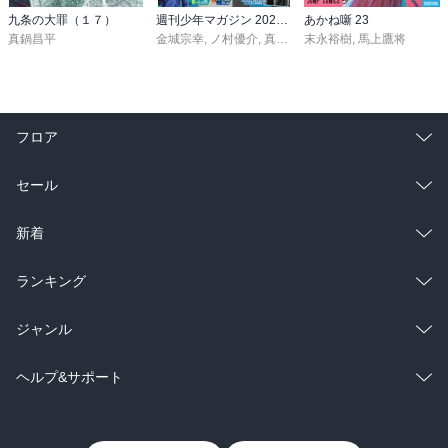
九条の大罪（１７）
週刊少年マガジン 2026年36・37号[2026年8月5日発売]
あかね噺 23
真鍋昌平
金城宗幸
,
ノ村優介
,
真島ヒロ
末永裕樹
,
宮島礼吏
,
馬上鷹将
,
新川直司
,
久
フロア
総合
コミック
セール
ラノベ
小説
総合
コミック
新着
雑誌・グラビア
ビジネス・実用
ラノベ
小説
総合
コミック
ランキング
BL・TL
雑誌・グラビア
ビジネス・実用
ラノベ
小説
総合
コミック
ジャンル
BL・TL
雑誌・グラビア
ビジネス・実用
ラノベ
小説
コミック
男性コミック
ヘルプ&サポート
BL・TL
雑誌・グラビア
ビジネス・実用
女性コミック
コミック誌
初めての方へ
ヘルプ