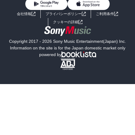
BL・TL
ライトノベル
男子向けラノベ
よくあるご質問
お問い合わせ
会社情報
プライバシーポリシー
ご利用条件
女子向けラノベ
小説
利用規約
クッキーの詳細
国内小説
海外小説
Copyright 2017 - 2026 Sony Music Entertainment(Japan) Inc.
ミステリー
SF
Information on the site is for the Japan domestic market only
powered by
歴史・時代小説
文学
雑誌
グラビア写真集
ボーイズラブ
ティーンズラブ
人文・思想・歴史
社会・政治・法律
ビジネス・経済
サイエンス・テクノロジー
コンピュータ・情報
くらし・家庭