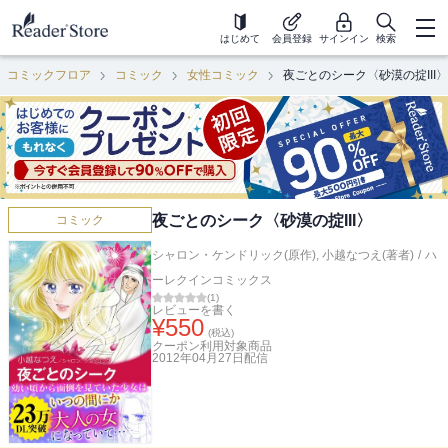
はじめて
会員登録
サインイン
検索
コミックフロア
コミック
女性コミック
夜ごとのシーク〈砂漠の掟III〉
夜ごとのシーク〈砂漠の掟III〉
コミック
シャロン・ケンドリック(原作)
,
小越なつえ(著者)
/
ハ
ーレクインコミックス
(
1
)
レビューを書く
¥
550
(税込)
クーポン利用対象商品
2012年04月27日
配信