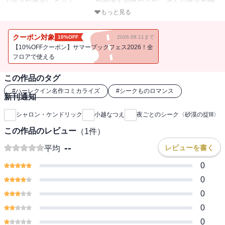
で育った彼女にとって、ここが祖国も同然だった。そんな彼女が帰
国を決めた理由はただひとつ－－幼い頃から恋焦がれてきたマリク
もっと見る
がシークとなり、不毛な片想いにピリオドを打つべきときが来たと
思ったから。だが、彼女の真意を誤解したマリクは信じられない提
クーポン対象
10%OFF
2026.08.11まで
案をしてくる。“異性を知りたいのなら、私がその手ほどきをしてや
【10%OFFクーポン】サマーブックフェス2026！全
ろう…！”
フロアで使える
この作品のタグ
#
ハーレクイン名作コミカライズ
#
シークものロマンス
新刊通知
シャロン・ケンドリック
小越なつえ
夜ごとのシーク〈砂漠の掟III〉
この作品のレビュー
（
1
件）
--
レビューを書く
平均
0
0
0
0
0