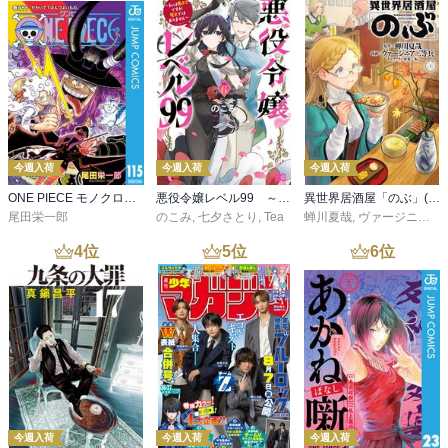
今週入荷
今週入荷
今週入荷
ONE PIECE モノクロ版 115
悪役令嬢レベル99 ～私は裏ボスですが魔王ではありません～ その６
異世界居酒屋「のぶ」(22)
尾田栄一郎
のこみ
,
七夕さとり
,
Tea
蝉川夏哉
,
ヴァージニア二等兵
4
位
5
位
6
位
今週入荷
今週入荷
今週入荷