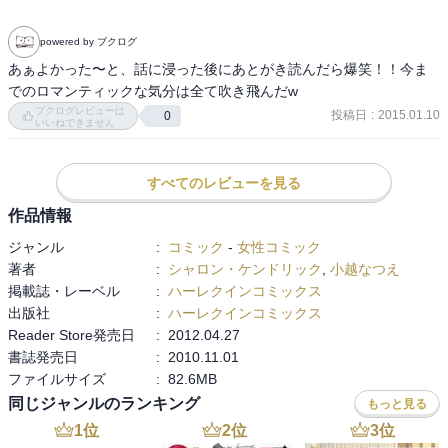
powered by ブクログ
あぁよかった〜と、話に浸った後にあとがき読んだら爆笑！！今ま
でのロマンティックな気分は全て吹き飛んだw
ブクログレビューは
投稿日
:
2015.01.10
0
いいねできません
すべてのレビューを見る
作品情報
ジャンル
:
コミック
-
女性コミック
著者
:
シャロン・ケンドリック
,
小越なつえ
掲載誌・レーベル
:
ハーレクインコミックス
出版社
:
ハーレクインコミックス
Reader Store発売日
:
2012.04.27
書誌発売日
:
2010.11.01
ファイルサイズ
:
82.6MB
同じジャンルのランキング
もっと見る
1
位
2
位
3
位