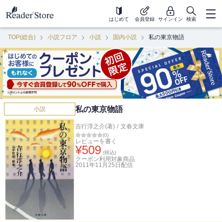
はじめて
会員登録
サインイン
検索
TOP(総合)
小説フロア
小説
国内小説
私の東京物語
私の東京物語
小説
吉行淳之介(著)
/
文春文庫
(
0
)
レビューを書く
¥
509
(税込)
クーポン利用対象商品
2011年11月25日
配信