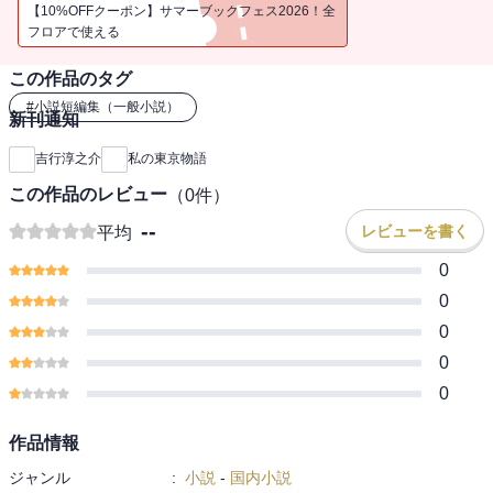
年代の東京。その懐かしい風景の数々を垣間見ることができるアン
【10%OFFクーポン】サマーブックフェス2026！全
ソロジー。
フロアで使える
この作品のタグ
#
小説短編集（一般小説）
新刊通知
吉行淳之介
私の東京物語
この作品のレビュー
（
0
件）
--
レビューを書く
平均
0
0
0
0
0
作品情報
ジャンル
:
小説
-
国内小説