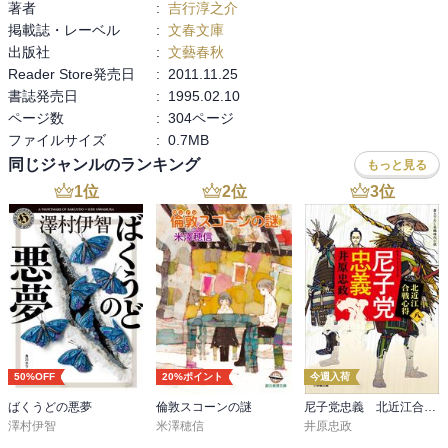
著者
:
吉行淳之介
掲載誌・レーベル
:
文春文庫
出版社
:
文藝春秋
Reader Store発売日
:
2011.11.25
書誌発売日
:
1995.02.10
ページ数
:
304ページ
ファイルサイズ
:
0.7MB
同じジャンルのランキング
もっと見る
1
位
2
位
3
位
50%OFF
20%ポイント
今週入荷
ばくうどの悪夢
倫敦スコーンの謎
尼子党忠義 北近江合戦心得〈八〉
澤村伊智
米澤穂信
井原忠政