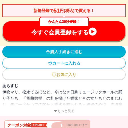
51
新規登録で
円(税込)で買える！
かんたん30秒登録！
今すぐ会員登録をする
購入手続きに進む
カートに入れる
お気に入り
あらすじ
伊吹マリ、松永てるほなど、今はなき日劇ミュージックホールの踊
り子たち、「箏曲教授」の札を掲げた娼家とその女たちとのまじわ
り、年に一度かつての客から香水を贈られる元娼婦の心情、赤線廃
止後の向島「鳩の町」の思い出、無残にも伐られてしまった銀座の
もっと見る
柳並木と露店の消滅、浅草や新宿にあったスポーツランド……。坂
を愛し、雑踏を愛し、都会を愛した作家の眼がとらえた昭和30、40
クーポン対象
10%OFF
2026.08.11まで