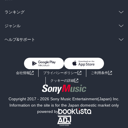
雑誌・グラビア
ビジネス・実用
ラノベ
小説
総合
コミック
ランキング
BL・TL
雑誌・グラビア
ビジネス・実用
ラノベ
小説
総合
コミック
ジャンル
BL・TL
雑誌・グラビア
ビジネス・実用
ラノベ
小説
コミック
男性コミック
ヘルプ&サポート
BL・TL
雑誌・グラビア
ビジネス・実用
女性コミック
コミック誌
初めての方へ
ヘルプ
BL・TL
ライトノベル
男子向けラノベ
よくあるご質問
お問い合わせ
会社情報
プライバシーポリシー
ご利用条件
女子向けラノベ
小説
利用規約
クッキーの詳細
国内小説
海外小説
Copyright 2017 - 2026 Sony Music Entertainment(Japan) Inc.
ミステリー
SF
Information on the site is for the Japan domestic market only
powered by
歴史・時代小説
文学