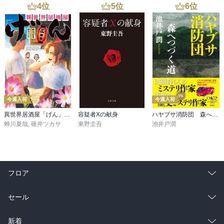
4
位
5
位
6
位
今週入荷
今週入荷
異世界居酒屋「げん」三杯目
容疑者Xの献身
ハヤブサ消防団 森へつづく道
蝉川夏哉
,
碓井ツカサ
東野圭吾
池井戸潤
フロア
総合
コミック
セール
ラノベ
小説
総合
コミック
新着