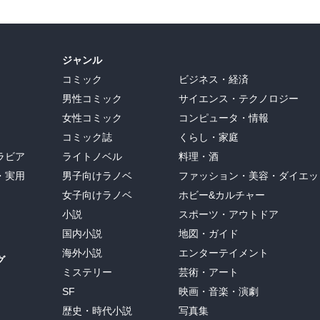
ジャンル
コミック
ビジネス・経済
男性コミック
サイエンス・テクノロジー
女性コミック
コンピュータ・情報
コミック誌
くらし・家庭
ラビア
ライトノベル
料理・酒
・実用
男子向けラノベ
ファッション・美容・ダイエッ
女子向けラノベ
ホビー&カルチャー
小説
スポーツ・アウトドア
国内小説
地図・ガイド
海外小説
エンターテイメント
グ
ミステリー
芸術・アート
SF
映画・音楽・演劇
歴史・時代小説
写真集