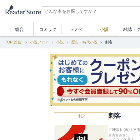
総合
コミック
ラノベ
小説
雑誌・
TOP(総合)
小説フロア
小説
歴史・時代小説
刺客
刺客
小説
五味康祐(著)
/
文
(
0
)
レビューを書く