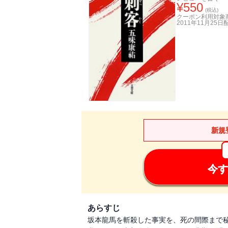
¥
550
(税込)
クーポン利用対象
2011年11月25日
新規
今す
あらすじ
坂本龍馬を斬殺した事実を、死の間際まで