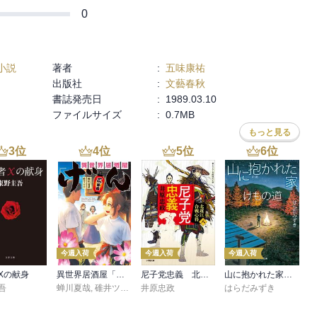
0
小説
著者
:
五味康祐
出版社
:
文藝春秋
書誌発売日
:
1989.03.10
ファイルサイズ
:
0.7MB
もっと見る
3
位
4
位
5
位
6
位
今週入荷
今週入荷
今週入荷
Xの献身
異世界居酒屋「げん」三杯目
尼子党忠義 北近江合戦心得〈八〉
山に抱かれた家 けもの道
吾
蝉川夏哉
,
碓井ツカサ
井原忠政
はらだみずき