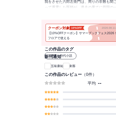
我をさせた六郎左衛門は、周りの非難も聞
って逐電した医師が、逃走の果てに四国の
とりかかる。上意討の六士が到着した時、
り）」等、人性の本体に迫る会心の時代小
クーポン対象
10%OFF
2026.08.
【10%OFFクーポン】サマーブックフェス2026
フロアで使える
この作品のタグ
#
歴史・時代小説
新刊通知
五味康祐
刺客
この作品のレビュー
（
0
件）
--
平均