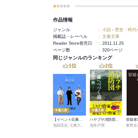
作品情報
ジャンル
:
小説
-
歴史・時代
掲載誌・レーベル
:
文春文庫
Reader Store発売日
:
2011.11.25
ページ数
:
320ページ
同じジャンルのランキング
1
位
2
位
今週入荷
今週入荷
【イベント応募シリアルコード付】池田匡志出演・オーディオフォトブック「あの日」SPECIAL EDITION（音声／動画付）
ハヤブサ消防団 森へつづく道
容疑者
池田匡志
,
七寒六温
,
konoko58
池井戸潤
,
村崎キコ
東野圭