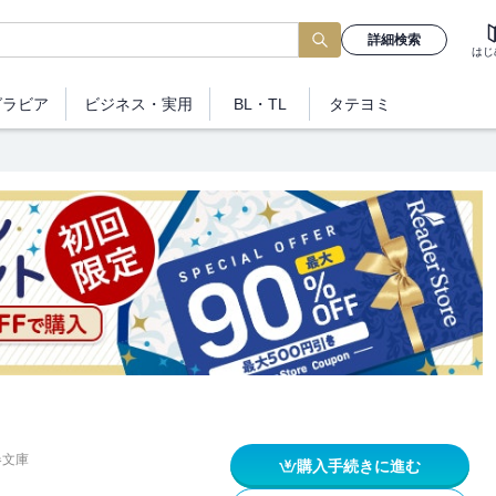
詳細検索
はじ
グラビア
ビジネス
・実用
BL・TL
タテヨミ
春文庫
購入手続きに進む