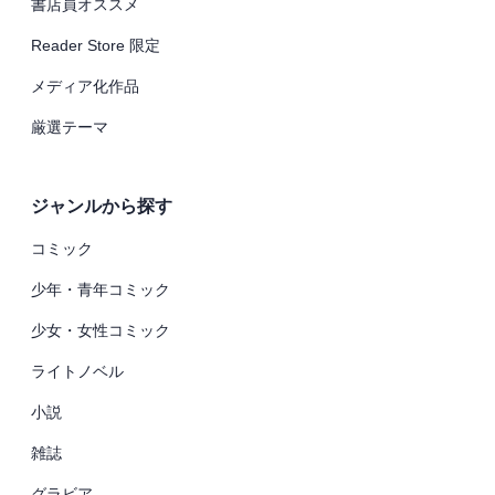
書店員オススメ
Reader Store 限定
メディア化作品
厳選テーマ
ジャンルから探す
コミック
少年・青年コミック
少女・女性コミック
ライトノベル
小説
雑誌
グラビア