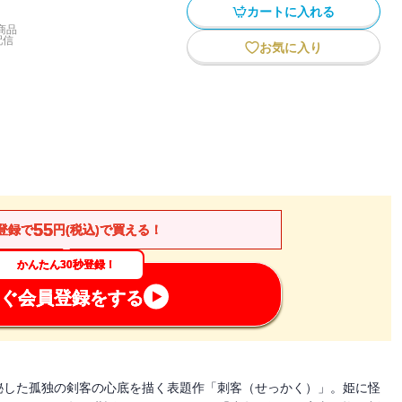
カートに入れる
商品
配信
お気に入り
55
登録で
円(税込)で買える！
かんたん30秒登録！
ぐ会員登録をする
秘した孤独の剣客の心底を描く表題作「刺客（せっかく）」。姫に怪