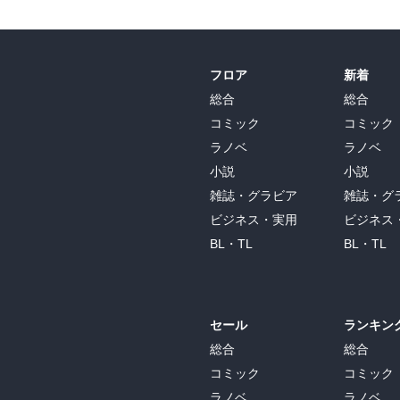
フロア
新着
総合
総合
コミック
コミック
ラノベ
ラノベ
小説
小説
雑誌・グラビア
雑誌・グ
ビジネス・実用
ビジネス
BL・TL
BL・TL
セール
ランキン
総合
総合
コミック
コミック
ラノベ
ラノベ