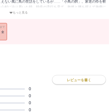
こえない風に鳥の世話をしているが……「小鳥の餌」。家老の忰を斬
一山村に辿り着いた時、時疫の流行を見て、敢然と腰を据えて施療に
医師は……。作者の心衷を色濃く投影した名作「自日没（にちぼつよ
もっと見る
説十一篇。
11まで
！全
レビューを書く
0
0
0
0