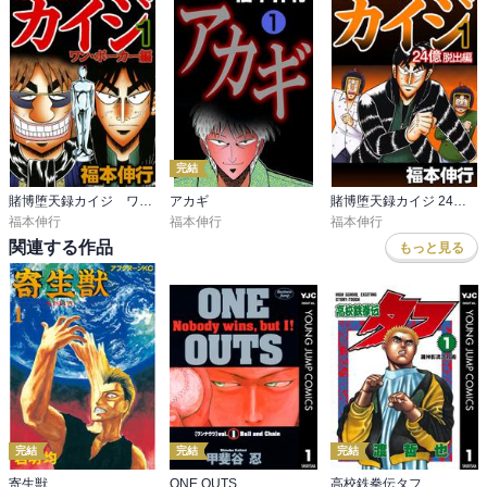
完結
賭博堕天録カイジ ワン・ポーカー編
アカギ
賭博堕天録カイジ 24億脱出編
福本伸行
福本伸行
福本伸行
関連する作品
もっと見る
完結
完結
完結
寄生獣
ONE OUTS
高校鉄拳伝タフ