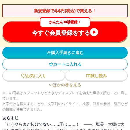
44
新規登録で
円(税込)で買える！
かんたん30秒登録！
今すぐ会員登録をする
購入手続きに進む
カートに入れる
お気に入り
試し読み
ほかの巻を見る
※この商品はタブレットなど大きなディスプレイを備えた機器で読むことに適し
ています。
文字だけを拡大することや、文字列のハイライト、検索、辞書の参照、引用など
の機能が使用できません。
あらすじ
「どうやらまだ抜けてない……牙は……！」――。班長・大槻に大