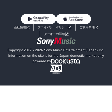
BL・TL
雑誌・グラビア
ビジネス・実用
女性コミック
コミック誌
初めての方へ
ヘルプ
BL・TL
ライトノベル
男子向けラノベ
よくあるご質問
お問い合わせ
会社情報
プライバシーポリシー
ご利用条件
女子向けラノベ
小説
利用規約
クッキーの詳細
国内小説
海外小説
Copyright 2017 - 2026 Sony Music Entertainment(Japan) Inc.
ミステリー
SF
Information on the site is for the Japan domestic market only
powered by
歴史・時代小説
文学
雑誌
グラビア写真集
ボーイズラブ
ティーンズラブ
人文・思想・歴史
社会・政治・法律