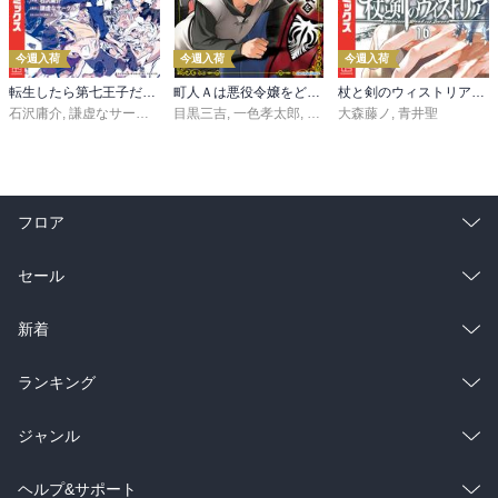
今週入荷
今週入荷
今週入荷
転生したら第七王子だったので、気ままに魔術を極めます（２４）
町人Ａは悪役令嬢をどうしても救いたい ～どぶと空と氷の姫君～１０【電子書店共通特典イラスト付】
杖と剣のウィストリア（１６）
石沢庸介
,
謙虚なサークル
,
メル。
目黒三吉
,
一色孝太郎
,
Parum
大森藤ノ
,
青井聖
フロア
総合
コミック
セール
ラノベ
小説
総合
コミック
新着
雑誌・グラビア
ビジネス・実用
ラノベ
小説
総合
コミック
ランキング
BL・TL
雑誌・グラビア
ビジネス・実用
ラノベ
小説
総合
コミック
ジャンル
BL・TL
雑誌・グラビア
ビジネス・実用
ラノベ
小説
コミック
男性コミック
ヘルプ&サポート