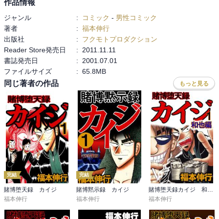
作品情報
ジャンル
:
コミック
-
男性コミック
著者
:
福本伸行
出版社
:
フクモトプロダクション
Reader Store発売日
:
2011.11.11
書誌発売日
:
2001.07.01
ファイルサイズ
:
65.8MB
同じ著者の作品
もっと見る
完結
完結
賭博堕天録 カイジ
賭博黙示録 カイジ
賭博堕天録カイジ 和也編
福本伸行
福本伸行
福本伸行