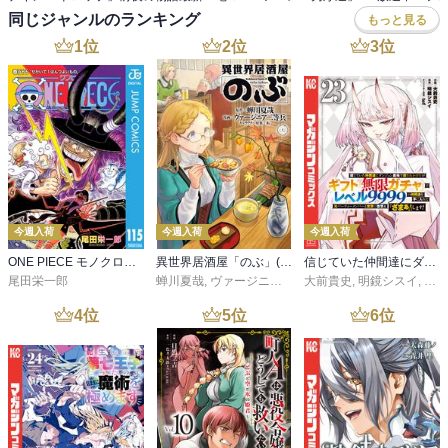
同じジャンルのランキング
もっと見る
1
位
2
位
3
位
今週入荷
今週入荷
今週入荷
ONE PIECE モノクロ版 115
異世界居酒屋「のぶ」(22)
信じていた仲間達にダンジョン奥地で殺されかけたがギフト『無限ガチャ』でレベル９９９９の仲間達を手に入れて元パーティーメンバーと世界に復讐＆『ざまぁ！』します！（２３）
尾田栄一郎
蝉川夏哉
,
ヴァージニア二等兵
大前貴史
,
転
,
明鏡シスイ
,
ｔｅ
4
位
5
位
6
位