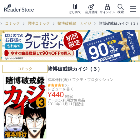
はじめて
会員登録
サインイン
検索
コミック
男性コミック
賭博破戒録 カイジ
賭博破戒録カイジ（３）
賭博破戒録カイジ（３）
コミック
福本伸行(著)
/
フクモトプロダクション
(
2
)
レビューを書く
¥
440
(税込)
クーポン利用対象商品
2011年11月11日
配信