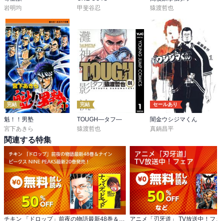
岩明均
甲斐谷忍
猿渡哲也
完結
完結
セールあり
魁！！男塾
TOUGH―タフ―
闇金ウシジマくん
宮下あきら
猿渡哲也
真鍋昌平
関連する特集
チキン 「ドロップ」前夜の物語最新48巻＆ナイン ピークス NINE PEAKS最新20巻発売！
アニメ「刃牙道」 TV放送中！フ