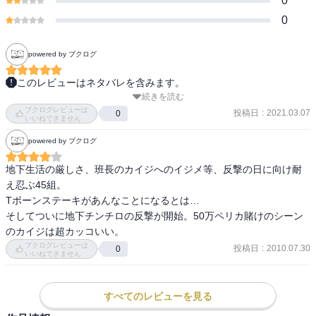
0
0
powered by ブクログ
このレビューはネタバレを含みます。
続きを読む
各話のタイトルが漢字二文字で各話の内容を表しているのが秀逸。
ブクログレビューは
限定ジャンケンのときも思ったけれど、45組から信頼を勝ち得てま
投稿日
:
2021.03.07
0
いいねできません
とめる才はさすが。石田親子でエスポワール、鉄骨渡りとつなが
powered by ブクログ
る。石田息子は今後どのくらい関わってくるのか。前巻まではハン
チョウに追い詰められていたカイジだけれど、カイジの反撃開始。
地下生活の厳しさ、班長のカイジへのイジメ等、反撃の日に向け耐
ハンチョウのを追い詰められるのか。
え忍ぶ45組。

Tボーンステーキがあんなことになるとは…

そしてついに地下チンチロの反撃が開始。50万ペリカ賭けのシーン
のカイジは超カッコいい。
ブクログレビューは
投稿日
:
2010.07.30
0
いいねできません
すべてのレビューを見る