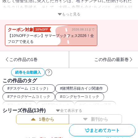
敗して借金生活に突入したカイジは、地下チンチロに仕掛けられた
カラクリを見破る。そして、大槻へ奇襲を企むカイジは、45組を結
束させて貧窮に耐え続けていく。しかし、そんなカイジたちに対し
もっと見る
て、大槻の陰湿ないじめが動き出して……!?
クーポン対象
10%OFF
2026.08.11まで
【10%OFFクーポン】サマーブックフェス2026！全
フロアで使える
この作品の1巻
この作品の最新巻
続巻を自動購入
この作品のタグ
#
デスゲーム（コミック）
#
賭博黙示録カイジ関連作
#
アナログゲームコミック
#
ロングセラーコミック
#
アングラ漫画
#
頭脳戦コミック
#
ギャンブラー漫画
シリーズ作品(
13
件)
全て表示する
1巻から
新刊から
まとめてカート