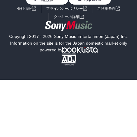
ライトノベル
男子向けラノベ
よくあるご質問
お問い合わせ
会社情報
プライバシーポリシー
ご利用条件
女子向けラノベ
小説
利用規約
クッキーの詳細
国内小説
海外小説
Copyright 2017 - 2026 Sony Music Entertainment(Japan) Inc.
ミステリー
SF
Information on the site is for the Japan domestic market only
powered by
歴史・時代小説
文学
雑誌
グラビア写真集
ボーイズラブ
ティーンズラブ
人文・思想・歴史
社会・政治・法律
ビジネス・経済
サイエンス・テクノロジー
コンピュータ・情報
くらし・家庭