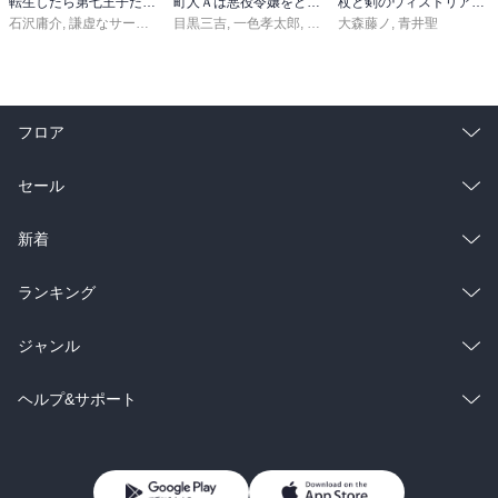
転生したら第七王子だったので、気ままに魔術を極めます（２４）
町人Ａは悪役令嬢をどうしても救いたい ～どぶと空と氷の姫君～１０【電子書店共通特典イラスト付】
杖と剣のウィストリア（１６）
石沢庸介
,
謙虚なサークル
,
メル。
目黒三吉
,
一色孝太郎
,
Parum
大森藤ノ
,
青井聖
フロア
総合
コミック
セール
ラノベ
小説
総合
コミック
新着
雑誌・グラビア
ビジネス・実用
ラノベ
小説
総合
コミック
ランキング
BL・TL
雑誌・グラビア
ビジネス・実用
ラノベ
小説
総合
コミック
ジャンル
BL・TL
雑誌・グラビア
ビジネス・実用
ラノベ
小説
コミック
男性コミック
ヘルプ&サポート
BL・TL
雑誌・グラビア
ビジネス・実用
女性コミック
コミック誌
初めての方へ
ヘルプ
BL・TL