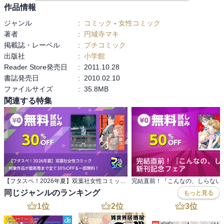
作品情報
ジャンル
:
コミック
-
女性コミック
著者
:
円城寺マキ
掲載誌・レーベル
:
プチコミック
出版社
:
小学館
Reader Store発売日
:
2011.10.28
書誌発売日
:
2010.02.10
ファイルサイズ
:
35.8MB
関連する特集
【フタスペ！2026年夏】双葉社女性コミック 対象作品が最新巻まで全て30％OFF＆一部無料！
同じジャンルのランキング
もっと見る
1
位
2
位
3
位