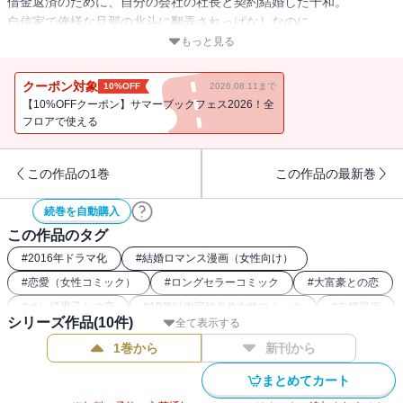
借金返済のために、自分の会社の社長と契約結婚した千和。
自信家で俺様な旦那の北斗に翻弄されっぱなしなのに、
いつしか千和は本当に彼を好きになって・・・。
もっと見る
北斗がようやく素の部分を見せたことで、
ふたりの絆は深まってきたハズなんだけど・・・！？
クーポン対象
10%OFF
2026.08.11まで
【10%OFFクーポン】サマーブックフェス2026！全
こんなのアリ！？なウエディングラブストーリー、待望の3巻で
フロアで使える
す！！
この作品の1巻
この作品の最新巻
続巻を自動購入
この作品のタグ
#
2016年ドラマ化
#
結婚ロマンス漫画（女性向け）
#
恋愛（女性コミック）
#
ロングセラーコミック
#
大富豪との恋
#
オレ様男子との恋
#
10巻以内完結名作女性コミック
#
夫婦漫画
シリーズ作品(
10
件)
全て表示する
#
ネオン街コミック
1巻から
新刊から
まとめてカート