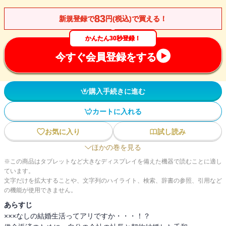
83
新規登録で
円(税込)で買える！
かんたん30秒登録！
今すぐ会員登録をする
購入手続きに進む
カートに入れる
お気に入り
試し読み
ほかの巻を見る
※この商品はタブレットなど大きなディスプレイを備えた機器で読むことに適し
ています。
文字だけを拡大することや、文字列のハイライト、検索、辞書の参照、引用など
の機能が使用できません。
あらすじ
×××なしの結婚生活ってアリですか・・・！？