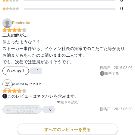
0
0
Readerstar
二人の絆が…
深まったような？？

ストーカー事件やら、イケメン社長の実家でのごたごた等があり、

お泊まりもあったのに清いままの二人です。

投稿日
:
2016.03.08
いいね！
1
報告する
powered by ブクログ
このレビューはネタバレを含みます。
続きを読む
風邪をひいた北斗看病、北斗の生い立ちと目的、クリスマスとスト
ブクログレビューは
ーカー、新年の間宮家。面白かった。やっと北斗の前で好きって言
投稿日
:
2017.06.30
0
いいねできません
えたね〜間宮家の人々、お金持ちにあるあるなイメージ通りの人た
ちだった。北斗のパパの疑いは実際のところどうなんだろう。本当
だったらなかなか重い話になっていきそうだけど。
すべてのレビューを見る