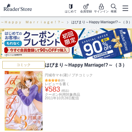
はじめて
会員登録
サインイン
検索
り～Ｈａｐｐｙ Ｍａｒｒｉａｇｅ！？～
はぴまり～Happy Marriage!?～（３）
はぴまり～Happy Marriage!?～（３）
コミック
円城寺マキ(著)
/
プチコミック
(
9
)
レビューを書く
¥
583
(税込)
クーポン利用対象商品
2011年10月28日
配信