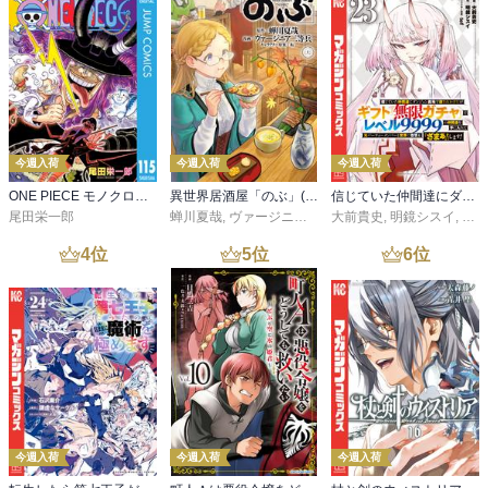
今週入荷
今週入荷
今週入荷
ONE PIECE モノクロ版 115
異世界居酒屋「のぶ」(22)
信じていた仲間達にダンジョン奥地で殺されかけたがギフト『無限ガチャ』でレベル９９９９の仲間達を手に入れて元パーティーメンバーと世界に復讐＆『ざまぁ！』します！（２３）
尾田栄一郎
蝉川夏哉
,
ヴァージニア二等兵
大前貴史
,
転
,
明鏡シスイ
,
ｔｅ
4
位
5
位
6
位
今週入荷
今週入荷
今週入荷