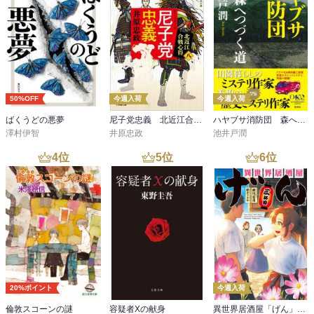
50%OFF
今週入荷
今週入荷
ばくうどの悪夢
尼子党忠義 北近江合戦心得〈八〉
ハヤブサ消防団 森へつづく道
澤村伊智
井原忠政
池井戸潤
4
位
5
位
6
位
20%ポイント
今週入荷
倫敦スコーンの謎
容疑者Xの献身
異世界居酒屋「げん」三杯目