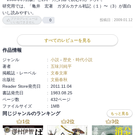
研究用では、「亀井　宏著　ガダルカナル戦記（１）〜（3）が面白
ブクログレビューは
投稿日
:
2009.01.12
0
いいねできません
すべてのレビューを見る
作品情報
ジャンル
:
小説
-
歴史・時代小説
著者
:
五味川純平
掲載誌・レーベル
:
文春文庫
出版社
:
文藝春秋
Reader Store発売日
:
2011.11.04
書誌発売日
:
1983.08.25
ページ数
:
432ページ
ファイルサイズ
:
1MB
同じジャンルのランキング
もっと見る
1
位
2
位
3
位