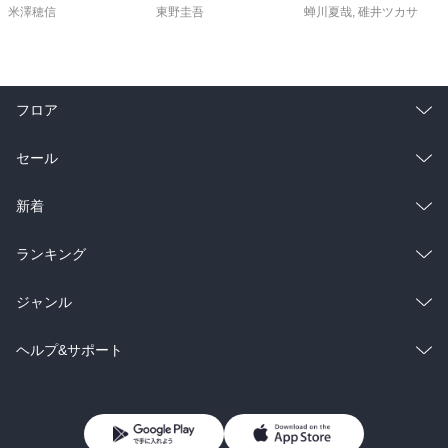
米澤穂信
東野圭吾
蝉川夏哉
,
碓井ツカサ
フロア
総合
コミック
セール
ラノベ
小説
総合
コミック
新着
雑誌・グラビア
ビジネス・実用
ラノベ
小説
総合
コミック
ランキング
BL・TL
雑誌・グラビア
ビジネス・実用
ラノベ
小説
総合
コミック
ジャンル
BL・TL
雑誌・グラビア
ビジネス・実用
ラノベ
小説
コミック
男性コミック
ヘルプ&サポート
BL・TL
雑誌・グラビア
ビジネス・実用
女性コミック
コミック誌
初めての方へ
ヘルプ
BL・TL
ライトノベル
男子向けラノベ
よくあるご質問
お問い合わせ