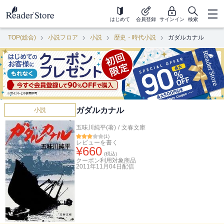
はじめて
会員登録
サインイン
検索
TOP(総合)
小説フロア
小説
歴史・時代小説
ガダルカナル
ガダルカナル
小説
五味川純平(著)
/
文春文庫
(
1
)
レビューを書く
¥
660
(税込)
クーポン利用対象商品
2011年11月04日
配信