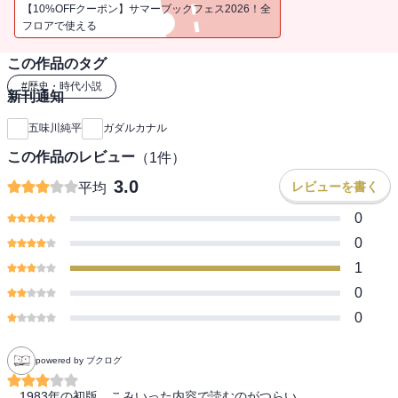
生命で支払われる……怒りをこめて語りつぐべき悲惨な大戦の真
【10%OFFクーポン】サマーブックフェス2026！全
実。
フロアで使える
この作品のタグ
#
歴史・時代小説
新刊通知
五味川純平
ガダルカナル
この作品のレビュー
（
1
件）
3.0
レビューを書く
平均
0
0
1
0
0
powered by ブクログ
　1983年の初版。こみいった内容で読むのがつらい。
