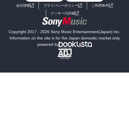
会社情報
プライバシーポリシー
ご利用条件
女子向けラノベ
小説
利用規約
クッキーの詳細
国内小説
海外小説
Copyright 2017 - 2026 Sony Music Entertainment(Japan) Inc.
ミステリー
SF
Information on the site is for the Japan domestic market only
powered by
歴史・時代小説
文学
雑誌
グラビア写真集
ボーイズラブ
ティーンズラブ
人文・思想・歴史
社会・政治・法律
ビジネス・経済
サイエンス・テクノロジー
コンピュータ・情報
くらし・家庭