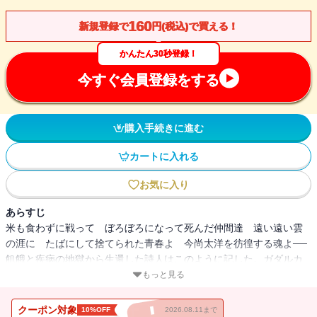
160
新規登録で
円(税込)で買える！
かんたん30秒登録！
今すぐ会員登録をする
購入手続きに進む
カートに入れる
お気に入り
あらすじ
米も食わずに戦って ぼろぼろになって死んだ仲間達 遠い遠い雲
の涯に たばにして捨てられた青春よ 今尚太洋を彷徨する魂よ──
飢餓と疾病の地獄から生還した詩人はこのように記した。ガダルカ
ナルの戦いでは、日本軍の作戦遂行上の特徴的な欠陥が端的に表わ
もっと見る
れていた。その犠牲となったのは数万の前線兵士であった。無謀な
作戦、遅すぎた決断、愚かな上層部のツケは常に前線の将兵たちの
クーポン対象
10%OFF
2026.08.11まで