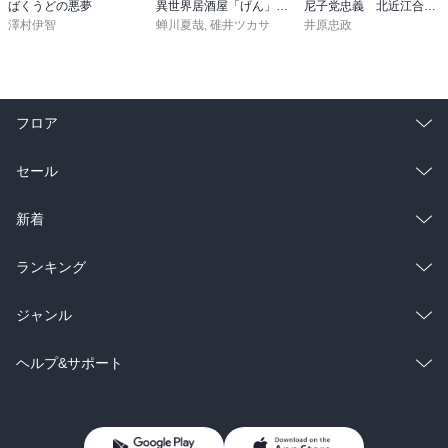
ばくうどの悪夢
異世界居酒屋「げん」三杯目
尼子党忠義 北近江合戦心得〈八〉
澤村伊智
蝉川夏哉
,
碓井ツカサ
井原忠政
このゴジュンバ・カンの登頂の成功をみんな喜んだが、私だけはこ
だわりがあって、どうしても心から同じように喜びにひたる気持に
なれなかった。私が頂上へ登ったといっても、この遠征隊が自分の
ものでなかったこと、それに他の隊員のようにこの遠征に出るた
フロア
め、骨身を削ったわけではなかったからだ。会社の仕事のあと、徹
夜で計画し、準備をした人たちと私とは遠くへだたっていた。そし
て、私自身は他の隊員よりすべての面で劣っていると思う。自分は
総合
コミック
セール
もっと自分をみがき上げ、自分という人間を作らねばならないこと
を、この遠征でさとった。私がこのあと、強く単独遠征にひかれた
ラノベ
小説
総合
コミック
新着
のはまさにそのためだった。どんな小さな登山でも、自分で計画
し、準備し、ひとりで行動する。これこそ本当に満足のいく登山で
雑誌・グラビア
ビジネス・実用
ラノベ
小説
総合
コミック
ランキング
はないかと思ったのだ。（p71）

BL・TL
雑誌・グラビア
ビジネス・実用
ラノベ
小説
総合
コミック
ジャンル
食事が終わってから、みんなの食べ残したパンや肉などをポリエチ
BL・TL
雑誌・グラビア
ビジネス・実用
ラノベ
小説
コミック
男性コミック
ヘルプ&サポート
レンの袋を持っていってつめこんだ。肉は腐らないよう塩をまぶし
て包んだ。船の切符を買うと、また無一文になった私は、マルセイ
BL・TL
雑誌・グラビア
ビジネス・実用
女性コミック
コミック誌
ユからジャン・バルネ氏のスキー場まで約四百キロをヒッチハイク
初めての方へ
ヘルプ
しなければならない。パンをためこむのが人目につくのは恥ずかし