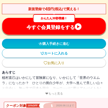
49
新規登録で
円(税込)で買える！
かんたん30秒登録！
今すぐ会員登録をする
購入手続きに進む
カートに入れる
お気に入り
あらすじ
植村直己はいかにして冒険家になり、いかにして「世界のウエム
ラ」になったか？ ひとりの腕白少年が、大学へ進んで美しい山々
と出会い、無一文で日本を脱出、ヨーロッパに渡りアルバイトをし
ながら、ついに五大陸最高峰のすべてに登頂を果たす。さらには南
もっと見る
極大陸単独横断という目標めざして、アマゾンのイカダ下りなど過
酷なまでの試練に次々と挑戦する――。大自然の中の「何か」に挑
クーポン対象
10%OFF
2026.08.11まで