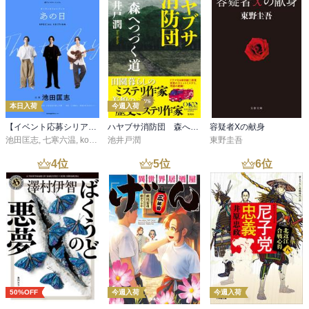
そこで考えついたのは、生活水準の高いアメリカで高い賃金をかせ
ぎ、パンとキュウリを食べて支出を減らせば、ヨーロッパ・アルプ
ス山行の金がたまるのではないかということだった。ヨーロッパ山
行まで、何年かかるかしれないが、とにかく日本を出ることだ。英
語ができない、フランス語ができないなどといっていたら、一生外
本日入荷
今週入荷
国など行けないのだ。男は、一度は体をはって冒険をやるべきだ。
【イベント応募シリアルコード付】池田匡志出演・オーディオフォトブック「あの日」SPECIAL EDITION（音声／動画付）
ハヤブサ消防団 森へつづく道
容疑者Xの献身
（p14）

池田匡志
,
七寒六温
,
konoko58
池井戸潤
,
村崎キコ
東野圭吾
4
位
5
位
6
位
ある日、仕事が終わってから事務所に行き、シャンに自分の気持を
打明けた。もしジャンが行くなといったら、したがうつもりだっ
た。ジャンは、「君にとって願ってもないチャンスだ。パトロール
のことは気にせんでよい。君の夢はスキーではない。山なのだか
ら、がんばってやってこい」と、私の肩をたたいて、ヒマラヤ行き
を許してくれたのだった。この恩知らずめと罵倒されても仕方がな
いのに、何ひとつ怒った顔も見せなかった。シャンは、なんとすば
らしい男なのだろう。（p50）

50%OFF
今週入荷
今週入荷