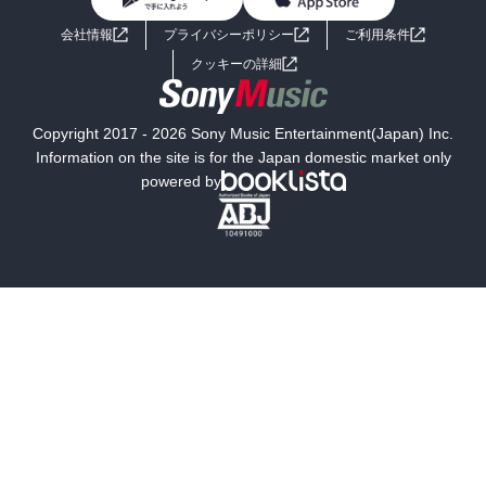
BL・TL
かったが、自分の生活のためだ。恥ずかしいなどとはいっておれな
ライトノベル
男子向けラノベ
よくあるご質問
お問い合わせ
い。コシキも恥ずかしがっていてはできない。たっぷり一週間分は
会社情報
プライバシーポリシー
ご利用条件
ザックにつめこむことができた。他にも日本からやってきた、たく
女子向けラノベ
小説
利用規約
クッキーの詳細
さんのザック組がいた。彼らは三食の食事も満足にとらず、フラン
ス料理はまずいとか、何は口に合わないとかセイタクをいっていた
国内小説
海外小説
が、彼らには、私の十分の一も旅ができまい。「金のない旅だか
Copyright 2017 - 2026 Sony Music Entertainment(Japan) Inc.
ら、どこかアルバイトがないか」と、私に聞いてきたが、「日本食
ミステリー
SF
Information on the site is for the Japan domestic market only
しか食べられない旅人にアルバイトはないぜ」といってやりたい。
powered by
（p76）

歴史・時代小説
文学
雑誌
グラビア写真集
八月まで、まだ数日あったので、私はそのあと危険な山旅からのが
れ、セルビニアの近辺に咲く高山植物を採って歩いた。道からはず
ボーイズラブ
ティーンズラブ
れた手の届かない岩棚の上に、エーデルワイスの花を見つけたのは
うれしかった。誰に見られることもなく風にゆれ、七、八輪の花を
人文・思想・歴史
社会・政治・法律
咲かせているのだった。そのエーデルワイスの姿は、私を感傷的に
した。人の目につくような登山より、このエーデルワイスのように
ビジネス・経済
サイエンス・テクノロジー
誰にも気づかれず、自然の冒険を自分のものとして登山をする。こ
れこそ単独で登っている自分があこがれていたものではないかと思
コンピュータ・情報
くらし・家庭
った。（p83）
