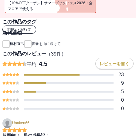
まずにはいられなかった冒険家が、みずからの型破りな青春を語り
【10%OFFクーポン】サマーブックフェス2026！全
尽した感動篇。
フロアで使える
この作品のタグ
#
旅行・紀行文
新刊通知
植村直己
青春を山に賭けて
この作品のレビュー
（
39
件）
4.5
レビューを書く
平均
23
9
5
0
0
Unaken66
超面白い、男の成長記！