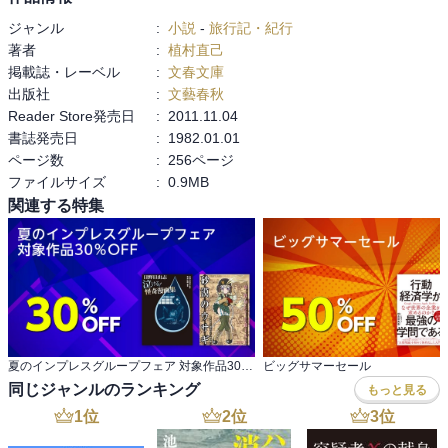
ジャンル
:
小説
-
旅行記・紀行
山の空気が好きで、高い山をストイックに登りたいというよりは、
著者
:
植村直己
その中に入り、歩き、時間を過ごしたいという思いが強い。

掲載誌・レーベル
:
文春文庫
出版社
:
文藝春秋
植村さんのようなことはできないが、山へ行くことは、ある種冒険
Reader Store発売日
:
2011.11.04
だと思っている。

書誌発売日
:
1982.01.01
ページ数
:
256ページ
自分で考えたルートや道具を使って行動し、地図を埋めていく。

ファイルサイズ
:
0.9MB
ゲームのような冒険体験を、現実で、自分の体を使って行ってい
関連する特集
る。

植村さんはいつでも全力で、だからこそ、たくさんの人が協力した
のだと思う。

私も植村さんを見習い、自分で自分の夢を決め、強い意志を持って
行動していきたい。

夏のインプレスグループフェア 対象作品30％OFF
ビッグサマーセール
同じジャンルのランキング
もっと見る
1
位
2
位
3
位
## メモ
