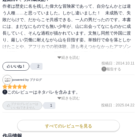
作者は歴史に名を残した偉大な冒険家であって、自分なんかとは違
う人種……と思っていました。しかし違いました！　未成熟で、失
敗だらけで、だからこそ共感できる、一人の男だったのです。本書
には、まだなにものでも無い少年が、山に出会ってなにものかに成
長していく、そんな過程が描かれています。文無し同然で外国に渡
り、厳しい労働に耐えながら山を目指す姿。単独行で命を落としか
けたことや、アフリカでの初体験、誰も考えつかなかったアマゾン
の川下りなど、エピソード満載でとにかく面白い！　自分にはでき
続きを読む
ない、だから憧れるのかもしれないけど、植村直己のようにストイ
投稿日
:
2014.10.11
ックに、自分を律して、ひたすら目標に向かって生きる姿は美しい
いいね！
2
報告する
なと感じました。
powered by ブクログ
このレビューはネタバレを含みます。
続きを読む
## 感想

ブクログレビューは
投稿日
:
2025.04.22
1
いいねできません
山に登る技術がどうのではなく、行動力や意志の強さ、しぶとさな
ど、植村直己さんのバイタリティの凄まじさが印象に残る。

すべてのレビューを見る
私は山が好きで、よく山へ行く。

作品情報