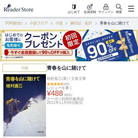
はじめて
会員登録
サインイン
検索
TOP(総合)
小説フロア
小説
旅行記・紀行
青春を山に賭けて
青春を山に賭けて
小説
植村直己(著)
/
文春文庫
(
39
)
レビューを書く
¥
488
(税込)
クーポン利用対象商品
2011年11月04日
配信