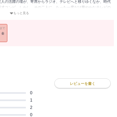
芸人の活躍の場が、寄席からラジオ、テレビへと移りゆくなか、時代
漫才コンビ。しかし、その二人に、たった一度だけ華やかなテレビの
だが──。身を寄せあって生きていく善意の人々の哀歓を、しみじみ
もっと見る
11まで
！全
レビューを書く
0
1
2
0