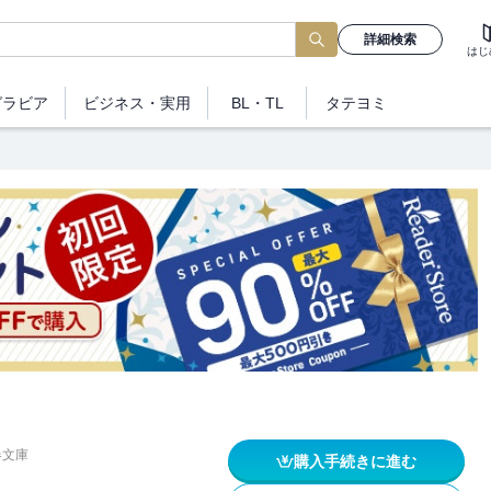
詳細検索
はじ
グラビア
ビジネス
・実用
BL・TL
タテヨミ
春文庫
購入手続きに進む