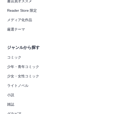
書店員オススメ
Reader Store 限定
メディア化作品
厳選テーマ
ジャンルから探す
コミック
少年・青年コミック
少女・女性コミック
ライトノベル
小説
雑誌
グラビア