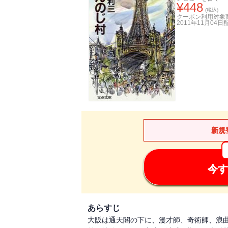
¥
448
(税込)
クーポン利用対象
2011年11月04日
新規
今す
あらすじ
大阪は通天閣の下に、漫才師、奇術師、浪曲