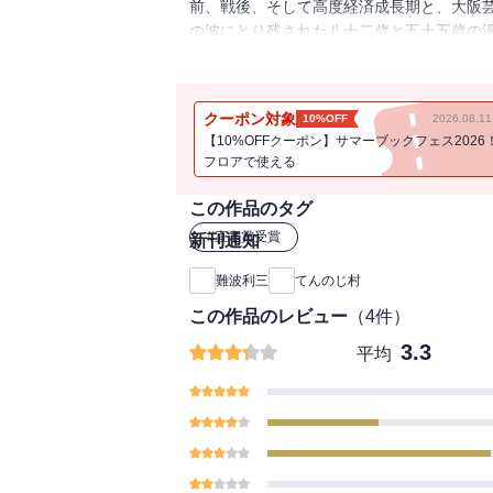
前、戦後、そして高度経済成長期と、大阪
の波にとり残された八十二歳と五十五歳の
スポット・ライトが当てられる日が来たの
と描いた第91回直木賞受賞作。
クーポン対象
10%OFF
2026.08.
【10%OFFクーポン】サマーブックフェス2026
フロアで使える
この作品のタグ
#
直木賞受賞
新刊通知
難波利三
てんのじ村
この作品のレビュー
（
4
件）
3.3
平均