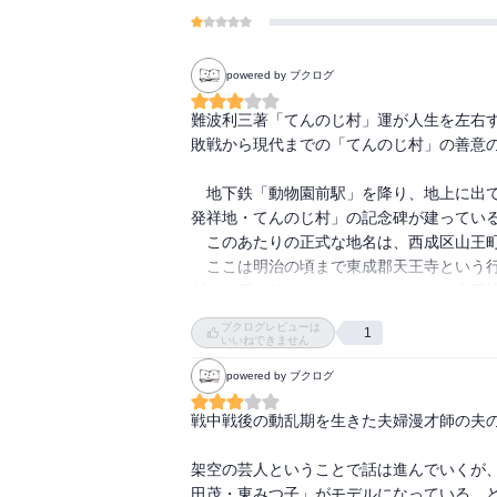
powered by ブクログ
難波利三著「てんのじ村」運が人生を左右す
敗戦から現代までの「てんのじ村」の善意の
　地下鉄「動物園前駅」を降り、地上に出
発祥地・てんのじ村」の記念碑が建っている
　このあたりの正式な地名は、西成区山王町
　ここは明治の頃まで東成郡天王寺という
村」と呼び始めたのがいわれという。山王
のは戦後のことである。

ブクログレビューは
1
　戦災を免れた長屋は、交通の便の良さも
いいねできません
人の芸人が村にいたといわれている。その
powered by ブクログ
後年有名になった人も多い。

　小説「てんのじ村」は、この村に住みつ
戦中戦後の動乱期を生きた夫婦漫才師の夫の
を描いた作品である。この作品を書くにあ
分は実話をそのまま描いている。

架空の芸人ということで話は進んでいくが
　主人公・花田シゲルのモデルは、つい最
田茂・東みつ子」がモデルになっている。