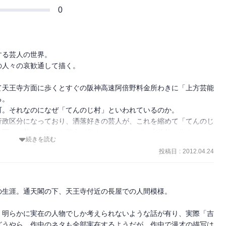
0
る芸人の世界。

人々の哀歓通して描く。

て天王寺方面に歩くとすぐの阪神高速阿倍野料金所わきに「上方芸能
。

。それなのになぜ「てんのじ村」といわれているのか。

行政区分になっており、洒落好きの芸人が、これを縮めて「てんのじ
地区には昔から色々な芸人が住みついていたが、本格的に住みついた
続きを読む
投稿日
:
2012.04.24
あって、次々と芸人が集まってきた。多い時には４００人から５００
中には、人生幸朗、いとし・こいし、海浜お浜、小浜、ミヤコ蝶々ら
いた漫才、浪曲、奇術など様々な芸人達が肩を寄せあって生きるさま
生涯。通天閣の下、天王寺付近の長屋での人間模様。

たって、作者の難波利三は、この村に住む実在の芸人から取材し、半
、明らかに実在の人物でしか考えられないような話が有り、実際「吉
近亡くなった吉田茂。吉田茂は唄も踊りもあ　る「音曲漫才」をおは
どうやら、作中のネタも全部実在するようだが、作中で漫才の描写は