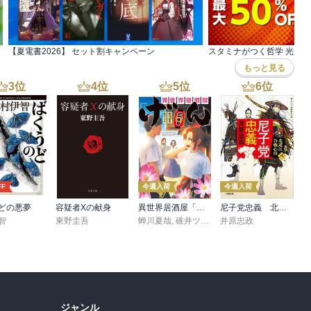
ば、恐らく小説家にはなれず、ならず、他の道へ進んでいたのに違い
白さを、改めて教えられるような気がする。』

利三という作家を世に送り出した。まさに、「てんのじ村」を地でい
【夏電書2026】 セット割キャンペーン
のじ村″を目指して歩き出した。ここには今もまだ10名近くの芸人た
もっと見る
3
位
4
位
5
位
6
位
FF
今週入荷
今週入荷
どの悪夢
容疑者Xの献身
異世界居酒屋「げん」三杯目
尼子党忠義 北近江合戦心得〈八〉
智
東野圭吾
蝉川夏哉
,
碓井ツカサ
井原忠政
ジャンル