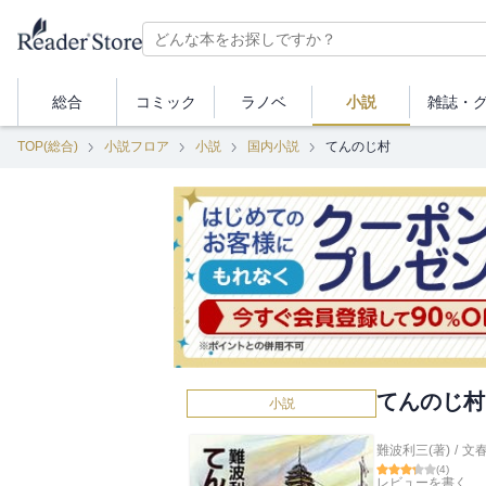
総合
コミック
ラノベ
小説
雑誌・
TOP(総合)
小説フロア
小説
国内小説
てんのじ村
てんのじ村
小説
難波利三(著)
/
文
(
4
)
レビューを書く