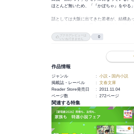
ことしていたが最後までテレビのレギュラ
ほとんど無いため、「『かぼちゃ』をやる」
はなく、運がなかったためである。このあ　
　　さて、物語は、戦争増産のための慰問
話としては大阪に出てきた若者が、結構あ
直後は人々は食べることに追われ、笑いど
いろいろなのだが、思っていた以上に話は
ようになり、てんのじ村にも次々と仕事が舞
る。通天閣の再建もドラマになるのかと思い
ブクログレビューは
　　そして、高度成長期に入ると、ラジオ
0
ばで早くも50代に突入したり、新しい通天
いいねできません
に名を知られ、次々とてんのじ村を後にす
傍観するような作品である。

かった。

　主人公の花田シゲルがかたくななまでに
読みやすいが、ダレやすいという作品でも
いたからだろう。82才になって、念願のテ
作品情報
い、この場で白殺したいとまで思い詰めてし
　敗戦から現代までの「てんのじ村」の変
ジャンル
:
小説
-
国内小説
いたこの作品は、１９８４年、第91回直本賞
掲載誌・レーベル
:
文春文庫
　作者の難波利三は、島根県から大阪へ出
Reader Store発売日
:
2011.11.04
工事、ギターの流しなどさまざまな職に就き
ページ数
:
272ページ
　しかし、無理がたたったのか肺浸潤とな
関連する特集
ったが、病室を抜け出して遊び回ったため
という。

　入院期間中、難波は本を貧り読み、やが
なって小説を書き始めた。彼はこう書いてい