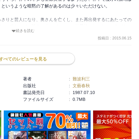
ーに出ることはなかっ　た。それは、彼の芸が未熟だったというので
というような暗黙の了解があるのは少々いただけない。

たりの事情は作品に詳しく出ている。

団に出かけた主人公が、慰問先で敗戦を迎える場面から始まる。敗戦
っさりと芸人になり、奥さんを亡くし、また再出発するにあたっての
ころではなかったが、やがて戦争中の抑圧の反動で笑いが求められる
淡々と進むので、読みやすいがちょっと拍子抜けだったところがあ
い込んでくるようになる。

続きを読む
きや、気がついたら20年位がすっ飛んでいって、主人公が本の半
に出演した芸人がまず有名になり、次にテレビに出演した者が全国的
投稿日
:
2015.06.15
閣が立っていたりと、時間がとうとうと流れていくのを、ただただ
る。芸の上手、下手というより、運、不運が人生を左右することも多
テレビを拒否し続けたのも、そんなやるせなさ、悔しさを感じ続けて
すべてのレビューを見る
有る。
レビ初出演を果たす主人公だが、リハーサルで大失敗をしてしま
まう……。

遷を背景に、花田シゲルの人生を、村の善意の人々の哀歓を通して描
著者
:
難波利三
を受賞している。

出版社
:
文藝春秋
てきて、ペンキ職人の手伝い、ガソリンスタンド店員、地下鉄の夜間
書誌発売日
:
1987.07.10
ながら大学に通った。

ファイルサイズ
:
0.7MB
り貝塚市橋本にあった結核療養所に入院する。半年で退院するはずだ
に、入院前より病状が悪化してしまい、５年も入院するはめにあった
て読書サークルの会長になる。そのうちに読むだけでは飽き足りなく
る。
