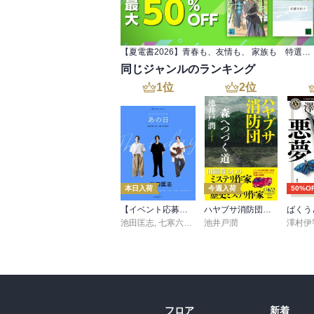
　　『五年余りにわたる療養生活がなけれ
ない。そう考えると、人生の不思議さを、面
　結核というハンディが、結果的に、難波
くような人生の不思議さを感じさせる。

【夏電書2026】青春も、友情も、 家族も 特選小説フェア
　私は、木造の長屋や商店がひしめく"てん
同じジャンルのランキング
ちが住んでいるのだ。
1
位
2
位
本日入荷
今週入荷
50%O
【イベント応募シリアルコード付】池田匡志出演・オーディオフォトブック「あの日」SPECIAL EDITION（音声／動画付）
ハヤブサ消防団 森へつづく道
ばくう
池田匡志
,
七寒六温
,
konoko58
池井戸潤
,
村崎キコ
澤村伊
フロア
新着