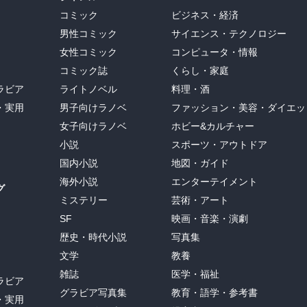
コミック
ビジネス・経済
男性コミック
サイエンス・テクノロジー
女性コミック
コンピュータ・情報
コミック誌
くらし・家庭
ラビア
ライトノベル
料理・酒
・実用
男子向けラノベ
ファッション・美容・ダイエッ
女子向けラノベ
ホビー&カルチャー
小説
スポーツ・アウトドア
国内小説
地図・ガイド
海外小説
エンターテイメント
グ
ミステリー
芸術・アート
SF
映画・音楽・演劇
歴史・時代小説
写真集
文学
教養
雑誌
医学・福祉
ラビア
グラビア写真集
教育・語学・参考書
・実用