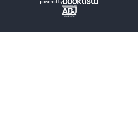
powered by
歴史・時代小説
文学
雑誌
グラビア写真集
ボーイズラブ
ティーンズラブ
人文・思想・歴史
社会・政治・法律
ビジネス・経済
サイエンス・テクノロジー
コンピュータ・情報
くらし・家庭
料理・酒
ファッション・美容・ダイエット
ホビー&カルチャー
スポーツ・アウトドア
地図・ガイド
エンターテイメント
芸術・アート
映画・音楽・演劇