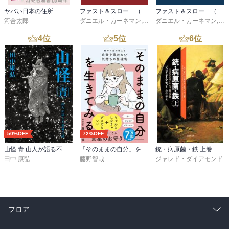
ヤバい日本の住所
ファスト＆スロー （下）
ファスト＆スロー （上）
河合太郎
ダニエル・カーネマン
,
村井章子
ダニエル・カーネマン
,
村
4
位
5
位
6
位
50%OFF
72%OFF
山怪 青 山人が語る不思議な話
「そのままの自分」を生きてみる 精神科医が教える自分を責めない気持ちの整理術 (特装版)
銃・病原菌・鉄 上巻
田中 康弘
藤野智哉
ジャレド・ダイアモンド
フロア