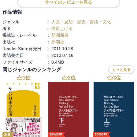
すべてのレビューを見る
作品情報
ジャンル
:
人文・思想・歴史
-
言語・文化
著者
:
梶原しげる
掲載誌・レーベル
:
新潮新書
出版社
:
新潮社
Reader Store発売日
:
2011.10.28
書誌発売日
:
2010.07.16
ファイルサイズ
:
0.4MB
同じジャンルのランキング
もっと見る
1
位
2
位
3
位
新着
50%OFF
50%OFF