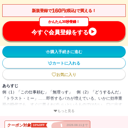
160
新規登録で
円(税込)で買える！
かんたん30秒登録！
今すぐ会員登録をする
購入手続きに進む
カートに入れる
お気に入り
あらすじ
例（1）「この仕事頼む」「無理っす」 例（2）「どうするんだ」
「トラスト・ミー」……即答するバカが増えている。いかに効率重
視の時代でも、すぐに答えればいいというものではない。口に出す
前のちょっとした工夫で、あなたの言葉は「すごい力」を発揮する
もっと見る
はずなのだ。身近な話題から芸能界、政界まで、しゃべりのプロ
が、いまどきの「口のきき方」を総点検。一読爽快、溜飲を下げつ
クーポン対象
10%OFF
2026.08.11まで