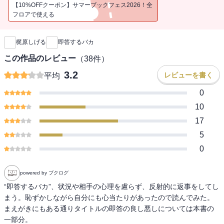
つ、実践的な会話の技術も身につく一冊。
【10%OFFクーポン】サマーブックフェス2026！全
フロアで使える
新刊通知
梶原しげる
即答するバカ
この作品のレビュー
（
38
件）
3.2
レビューを書く
平均
0
10
17
5
0
powered by ブクログ
“即答するバカ”、状況や相手の心理を慮らず、反射的に返事をしてし
まう。恥ずかしながら自分にも心当たりがあったので読んでみた。

まえがきにもある通りタイトルの即答の良し悪しについては本書の
一部分。
