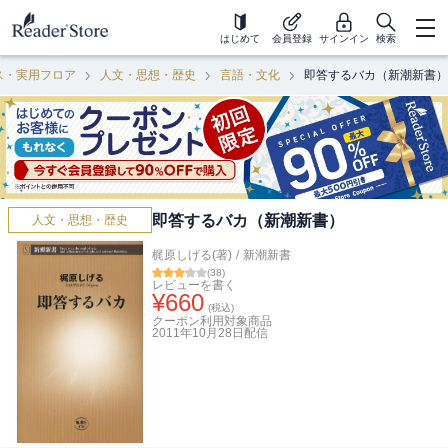
はじめて
会員登録
サインイン
検索
ス・実用フロア
人文・思想・歴史
言語・文化
即答するバカ（新潮新書）
即答するバカ（新潮新書）
人文・思想・歴史
梶原しげる(著)
/
新潮新書
(
38
)
レビューを書く
¥
660
(税込)
クーポン利用対象商品
2011年10月28日
配信