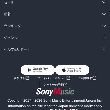
総合
コミック
セール
ラノベ
小説
総合
コミック
新着
雑誌・グラビア
ビジネス・実用
ラノベ
小説
総合
コミック
ランキング
BL・TL
雑誌・グラビア
ビジネス・実用
ラノベ
小説
総合
コミック
ジャンル
BL・TL
雑誌・グラビア
ビジネス・実用
ラノベ
小説
コミック
男性コミック
ヘルプ&サポート
BL・TL
雑誌・グラビア
ビジネス・実用
女性コミック
コミック誌
初めての方へ
ヘルプ
BL・TL
ライトノベル
男子向けラノベ
よくあるご質問
お問い合わせ
会社情報
プライバシーポリシー
ご利用条件
女子向けラノベ
小説
利用規約
クッキーの詳細
国内小説
海外小説
Copyright 2017 - 2026 Sony Music Entertainment(Japan) Inc.
ミステリー
SF
Information on the site is for the Japan domestic market only