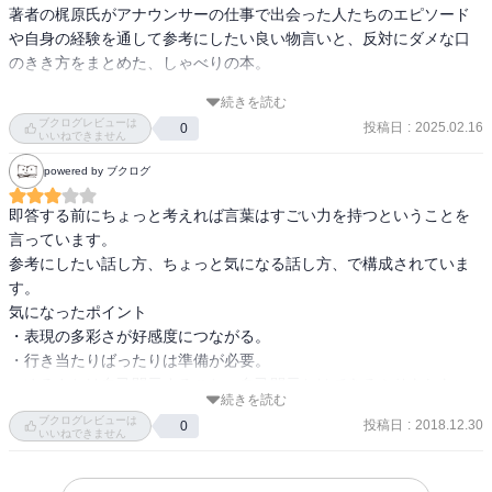
著者の梶原氏がアナウンサーの仕事で出会った人たちのエピソード
や自身の経験を通して参考にしたい良い物言いと、反対にダメな口
のきき方をまとめた、しゃべりの本。

続きを読む
前半では人の心を動かすような様々なよい話し方、後半で(悪い意味
ブクログレビューは
投稿日
:
2025.02.16
0
で)気になる口の聞き方の2章立てになっている。

いいねできません
1章では芸能に疎い私でも知っているような大物たち（有吉氏、大竹
powered by ブクログ
まこと氏、五木寛之氏などなど）人前で話す事に長けている方たち
の、しゃべりの手法が紹介されているのだが、自分のキャラクター
即答する前にちょっと考えれば言葉はすごい力を持つということを
すらもよくわかっちゃいない素人が簡単に真似できるものではなさ
言っています。

そうである。

参考にしたい話し方、ちょっと気になる話し方、で構成されていま
す。

対して2章では、ら抜き言葉や業界用語の多用の軽薄性についてな
気になったポイント

ど、話し言葉の体裁に関するテーマが多く、こちらはすぐに対策で
・表現の多彩さが好感度につながる。

きそうだ。

・行き当たりばったりは準備が必要。

・ゆるさとは自己開示すること。自己開示とはできるふりをしない
ら抜き言葉の他にも、か取り、れ足し、ら足しという概念があるら
続きを読む
こと。

ブクログレビューは
しいことを初めて知る。

投稿日
:
2018.12.30
0
・見えるもの片っ端から描写法

いいねできません
自覚なく使っていたかもしれない。正しい日本語で話したい。
・漢語でごまかさない。和語のすすめ。

・ちょっとした物言いが人生を左右する。