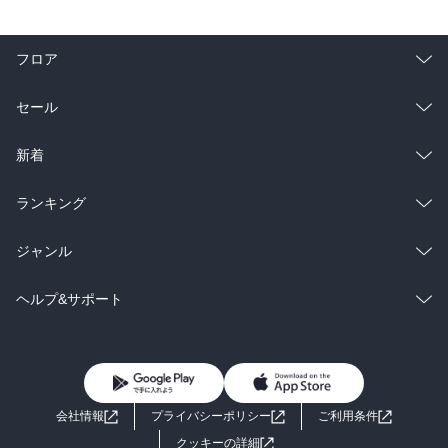
フロア
総合
コミック
セール
ラノベ
小説
総合
コミック
新着
雑誌・グラビア
ビジネス・実用
ラノベ
小説
総合
コミック
ランキング
BL・TL
雑誌・グラビア
ビジネス・実用
ラノベ
小説
総合
コミック
ジャンル
BL・TL
雑誌・グラビア
ビジネス・実用
ラノベ
小説
コミック
男性コミック
ヘルプ&サポート
BL・TL
雑誌・グラビア
ビジネス・実用
女性コミック
コミック誌
初めての方へ
ヘルプ
BL・TL
ライトノベル
男子向けラノベ
よくあるご質問
お問い合わせ
会社情報
プライバシーポリシー
ご利用条件
女子向けラノベ
小説
利用規約
クッキーの詳細