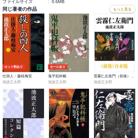
ファイルサイズ
:
0.6MB
同じ著者の作品
もっと見る
・文吉（ぶんきち）・おしん---鬼熊酒屋の亭主と女房。前亭主は、
熊五郎。文吉・おしんは養子夫婦。

・長次・おもと---浅草駒形堂裏の河岸の料理屋「元長（もとちょ
う）」をひらいている。

・牛掘九万之助（うしぼりくまのすけ）---浅草・元鳥越町に奥山念
流の道場をかまえる。

セット割あり
セールあり
・金子孫十郎信任（のぶとう）---湯島5丁目に道場をもつ。60歳をこ
仕掛人・藤枝梅安
鬼平犯科帳
雲霧仁左衛門（前後）合本版（新潮文庫）
えている。門人は300人以上。

池波正太郎
池波正太郎
池波正太郎
・杉本又太郎---団子坂の無外流・杉本道場の当主で、秋山親子とも
顔見知りの剣客であった父親を１年前に亡くしている。