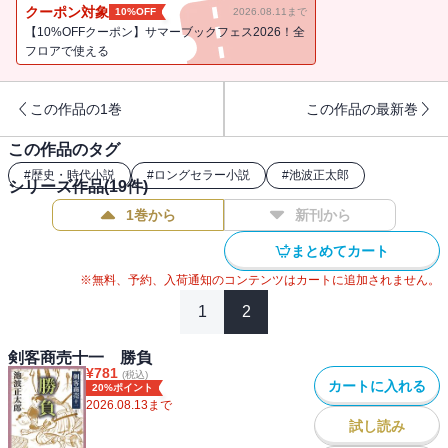
衛の意外な一面など面白さがいよいよ冴えるシリーズ第11弾。
クーポン対象
10%OFF
2026.08.11まで
【10%OFFクーポン】サマーブックフェス2026！全
フロアで使える
この作品の1巻
この作品の最新巻
この作品のタグ
#
歴史・時代小説
#
ロングセラー小説
#
池波正太郎
シリーズ作品(
19
件)
1巻から
新刊から
まとめてカート
※無料、予約、入荷通知のコンテンツはカートに追加されません。
1
2
剣客商売十一 勝負
¥
781
(税込)
カートに入れる
20%ポイント
2026.08.13
まで
試し読み