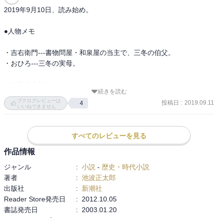
言い切る。大治郎はもやもや。当日、色々あって結局負ける。とこ
2019年9月10日、読み始め。

ろが相手が「わざと負けたのでは」と疑心暗鬼になり…。これはな
かなかコクがありました。

●人物メモ

▼「その日の三冬」これがいちばん印象に残りました。いちばん、
・吉右衛門---書物問屋・和泉屋の当主で、三冬の伯父。

「メグレ＝シムロン味わい」が横溢。かつての三冬と同門の、大変
・おひろ---三冬の実母。

に屈折して醜い男がいて、爪はじきものだったが、三冬はフラット
に付き合っていた。その男が幾星霜、表面的には悪に墜ち。そして
・飯田粂太郎---

三冬と再会し…という内容で。世間の残酷さ、不公平さ、切なさ、
続きを読む
・笹野新五郎---大治郎がいないときは、笹野が稽古をつけている。

理不尽さがとても良く伝わります。
ブクログレビューは
投稿日
:
2019.09.11
4
いいねできません
・永山精之助---町奉行所の同心。弥七の直属先。

・弥七---四谷・伝馬町の御用聞き。

すべてのレビューを見る
・徳次郎---内藤新宿の下町に住む。女房は、おせき。

・文蔵---上野・北大門の御用聞き。弥七と親密。

作品情報
ジャンル
:
小説
-
歴史・時代小説
・又六---深川・島田町の裏長屋に住む、鰻売り。

著者
:
池波正太郎
・杉原秀---又六の妻。根岸流の手裏剣の名手。

出版社
:
新潮社
Reader Store発売日
:
2012.10.05
・小川宗哲---亀沢町の町医者。小兵衛の碁がたき。小兵衛より10歳
書誌発売日
:
2003.01.20
位年長。
