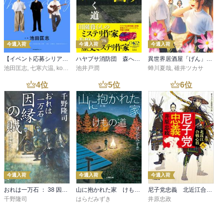
今週入荷
今週入荷
今週入荷
【イベント応募シリアルコード付】池田匡志出演・オーディオフォトブック「あの日」SPECIAL EDITION（音声／動画付）
ハヤブサ消防団 森へつづく道
異世界居酒屋「げん」三杯目
池田匡志
,
七寒六温
,
konoko58
池井戸潤
,
村崎キコ
蝉川夏哉
,
碓井ツカサ
4
位
5
位
6
位
今週入荷
今週入荷
今週入荷
おれは一万石 ： 38 因縁の賊
山に抱かれた家 けもの道
尼子党忠義 北近江合戦心得〈八〉
千野隆司
はらだみずき
井原忠政