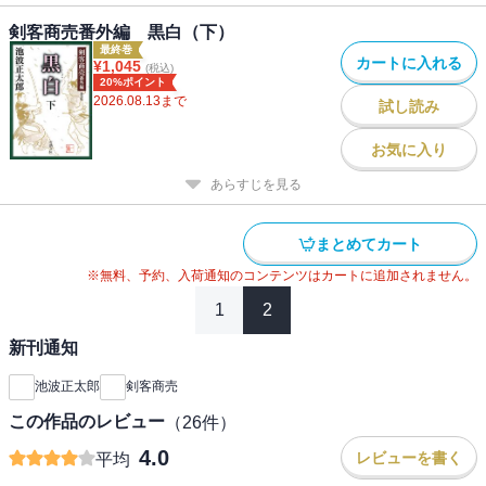
剣客商売番外編 黒白（下）
最終巻
カートに入れる
¥
1,045
(税込)
20%ポイント
2026.08.13
まで
試し読み
お気に入り
あらすじを見る
まとめてカート
※無料、予約、入荷通知のコンテンツはカートに追加されません。
1
2
新刊通知
池波正太郎
剣客商売
この作品のレビュー
（
26
件）
4.0
レビューを書く
平均