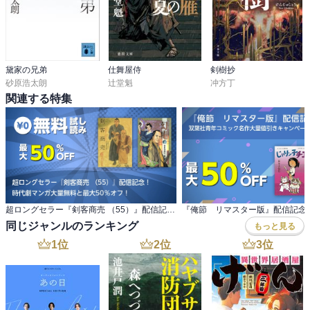
黛家の兄弟
仕舞屋侍
剣樹抄
砂原浩太朗
辻堂魁
冲方丁
関連する特集
超ロングセラー『剣客商売 （55）』配信記念！ 時代劇マンガ大量無料と最大50％オフ！
同じジャンルのランキング
もっと見る
1
位
2
位
3
位