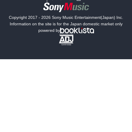
国内小説
海外小説
Copyright 2017 - 2026 Sony Music Entertainment(Japan) Inc.
ミステリー
SF
Information on the site is for the Japan domestic market only
powered by
歴史・時代小説
文学
雑誌
グラビア写真集
ボーイズラブ
ティーンズラブ
人文・思想・歴史
社会・政治・法律
ビジネス・経済
サイエンス・テクノロジー
コンピュータ・情報
くらし・家庭
料理・酒
ファッション・美容・ダイエット
ホビー&カルチャー
スポーツ・アウトドア