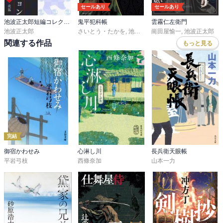
セールあり
セールあり
池波正太郎短編コレクション
鬼平犯科帳
雲霧仁左衛門
池波正太郎
さいとう・たかを
,
池波正太郎
崗田屋愉一
,
大原久澄
,
池波正太郎
,
守山カオリ
,
関連する作品
もっと見る
完結
御宿かわせみ
心淋し川
長兵衛天眼帳
平岩弓枝
西條奈加
山本一力