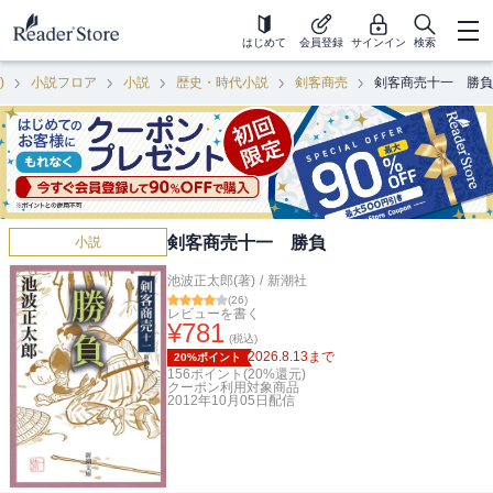
はじめて
会員登録
サインイン
検索
)
小説フロア
小説
歴史・時代小説
剣客商売
剣客商売十一 勝負
剣客商売十一 勝負
小説
池波正太郎(著)
/
新潮社
(
26
)
レビューを書く
¥
781
(税込)
2026.8.13
まで
20%ポイント
156
ポイント(
20
%還元)
クーポン利用対象商品
2012年10月05日
配信