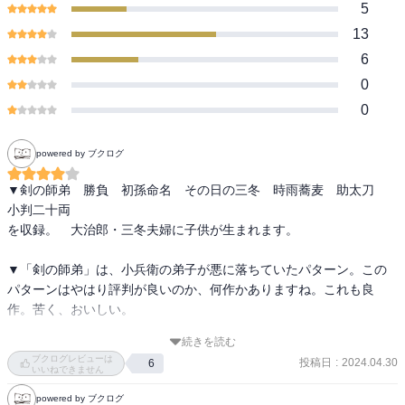
5
13
6
0
0
powered by ブクログ
▼剣の師弟　勝負　初孫命名　その日の三冬　時雨蕎麦　助太刀　
小判二十両

を収録。　大治郎・三冬夫婦に子供が生まれます。

▼「剣の師弟」は、小兵衛の弟子が悪に落ちていたパターン。この
パターンはやはり評判が良いのか、何作かありますね。これも良
作。苦く、おいしい。

続きを読む
▼「勝負」は滋味深かった。これも同主題の話はあった気がします
ブクログレビューは
投稿日
:
2024.04.30
6
が。対戦相手にとっては、就職がかかった試合があり、大治郎が相
いいねできません
手。大治郎は別に就職は必要なく。小兵衛が「負けてやれ」と秒で
powered by ブクログ