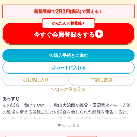
281
新規登録で
円(税込)で買える！
かんたん30秒登録！
今すぐ会員登録をする
購入手続きに進む
カートに入れる
お気に入り
試し読み
ほかの巻を見る
あらすじ
その試合「負けてやれ」。秋山大治郎が義父・田沼意次から一刀流
の道場を構える谷鎌之助との試合を命じられた経緯を報告すると、
小兵衛は即座にそういった。鎌之助はその試合に仕官がかかってい
たのである。勝負を前にして苦悩する大治郎には、まもなく初めて
もっと見る
の子が授かろうとしていた……。初孫・小太郎の命名をめぐる小兵