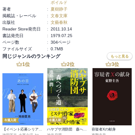
ボイルド
著者
:
夏樹静子
掲載誌・レーベル
:
文春文庫
出版社
:
文藝春秋
Reader Store発売日
:
2011.10.14
書誌発売日
:
1979.07.25
ページ数
:
304ページ
ファイルサイズ
:
0.7MB
同じジャンルのランキング
もっと見る
1
位
2
位
3
位
今週入荷
今週入荷
【イベント応募シリアルコード付】池田匡志出演・オーディオフォトブック「あの日」SPECIAL EDITION（音声／動画付）
ハヤブサ消防団 森へつづく道
容疑者Xの献身