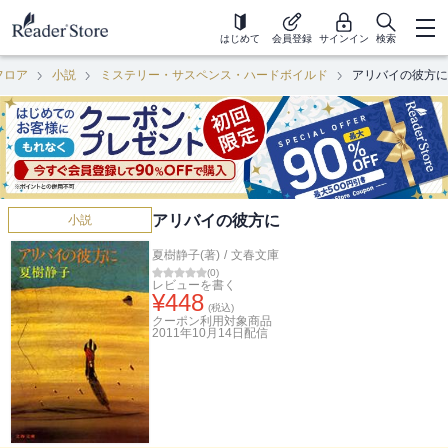
はじめて
会員登録
サインイン
検索
フロア
小説
ミステリー・サスペンス・ハードボイルド
アリバイの彼方に
アリバイの彼方に
小説
夏樹静子(著)
/
文春文庫
(
0
)
レビューを書く
¥
448
(税込)
クーポン利用対象商品
2011年10月14日
配信