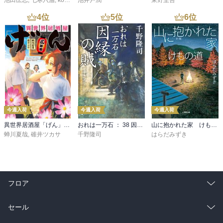
池田匡志
,
七寒六温
,
konoko58
池井戸潤
,
村崎キコ
東野圭吾
4
位
5
位
6
位
今週入荷
今週入荷
今週入荷
異世界居酒屋「げん」三杯目
おれは一万石 ： 38 因縁の賊
山に抱かれた家 けもの道
蝉川夏哉
,
碓井ツカサ
千野隆司
はらだみずき
フロア
総合
コミック
セール