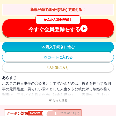
45
新規登録で
円(税込)で買える！
かんたん30秒登録！
今すぐ会員登録をする
購入手続きに進む
カートに入れる
お気に入り
あらすじ
ホステス殺人事件の容疑者として浮かんだのは、捜査を担当する刑
事の元同級生。男らしい堂々とした人生を歩む彼に対し嫉妬を抱く
刑事は、アリバイを崩すために執念を燃やす……表題作「アリバイ
の彼方に」、自分を捨てた男と偶然再会した女が甘い言葉で殺人事
もっと見る
件のアリバイ作りの協力を求められる「滑走路灯」、子宮外妊娠で
死んだ亡き親友の姪が実は殺されたのではないかと疑った男の推理
クーポン対象
10%OFF
2026.08.11まで