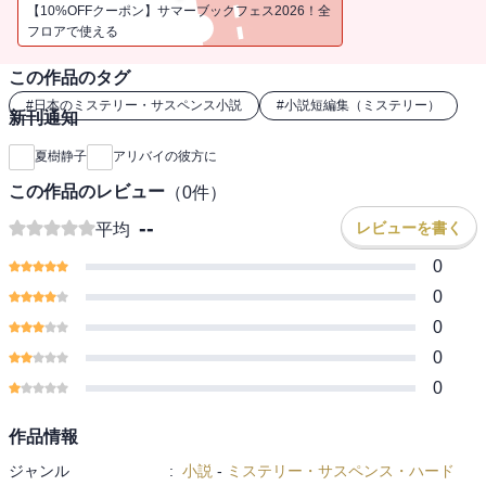
「彼女の死を待つ」など、事件と関わってしまった人々の揺れ動く
【10%OFFクーポン】サマーブックフェス2026！全
心を描いたミステリー短篇集。
フロアで使える
この作品のタグ
#
日本のミステリー・サスペンス小説
#
小説短編集（ミステリー）
新刊通知
夏樹静子
アリバイの彼方に
この作品のレビュー
（
0
件）
--
レビューを書く
平均
0
0
0
0
0
作品情報
ジャンル
:
小説
-
ミステリー・サスペンス・ハード