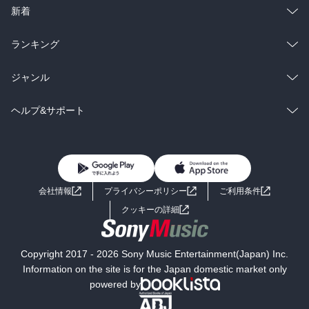
ラノベ
小説
総合
コミック
新着
雑誌・グラビア
ビジネス・実用
ラノベ
小説
総合
コミック
ランキング
BL・TL
雑誌・グラビア
ビジネス・実用
ラノベ
小説
総合
コミック
ジャンル
BL・TL
雑誌・グラビア
ビジネス・実用
ラノベ
小説
コミック
男性コミック
ヘルプ&サポート
BL・TL
雑誌・グラビア
ビジネス・実用
女性コミック
コミック誌
初めての方へ
ヘルプ
BL・TL
ライトノベル
男子向けラノベ
よくあるご質問
お問い合わせ
会社情報
プライバシーポリシー
ご利用条件
女子向けラノベ
小説
利用規約
クッキーの詳細
国内小説
海外小説
Copyright 2017 - 2026 Sony Music Entertainment(Japan) Inc.
ミステリー
SF
Information on the site is for the Japan domestic market only
powered by
歴史・時代小説
文学