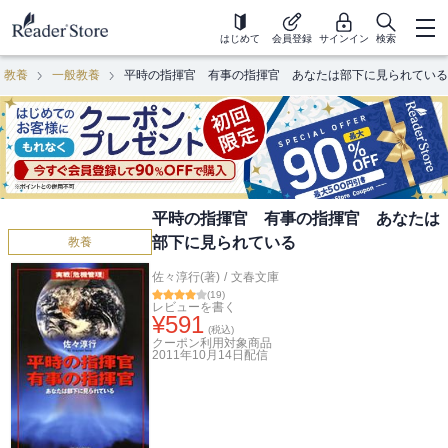
はじめて
会員登録
サインイン
検索
教養
一般教養
平時の指揮官 有事の指揮官 あなたは部下に見られている
平時の指揮官 有事の指揮官 あなたは
部下に見られている
教養
佐々淳行(著)
/
文春文庫
(
19
)
レビューを書く
¥
591
(税込)
クーポン利用対象商品
2011年10月14日
配信