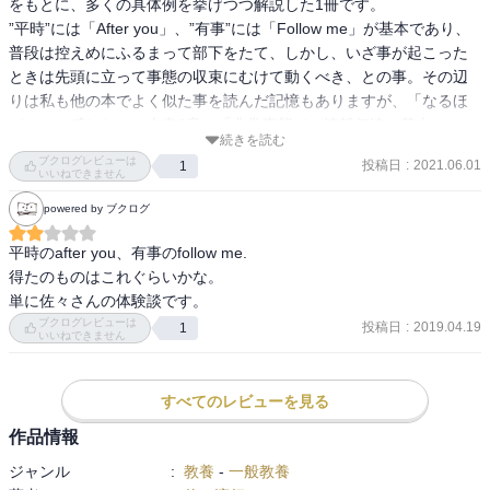
をもとに、多くの具体例を挙げつつ解説した1冊です。

”平時”には「After you」、”有事”には「Follow me」が基本であり、
普段は控えめにふるまって部下をたて、しかし、いざ事が起こった
ときは先頭に立って事態の収束にむけて動くべき、との事。その辺
りは私も他の本でよく似た事を読んだ記憶もありますが、「なるほ
ど！」と感じたのは本書3章の「非常事態での情報伝達の基本」につ
続きを読む
いて述べられた部分です。”平時”の情報伝達、情報の承認プロセスに
ブクログレビューは
投稿日
:
2021.06.01
1
拘り過ぎて、決定権のある指揮官に情報が伝わらない事は、特に組
いいねできません
織としてのルールが定まっているケースではよく起こりうる事態
powered by ブクログ
で、非常時には中間の承認等のプロセスを経ずに、決定権のある指
揮官が直接、情報を集めて指示する事も重要と述べられています。
平時のafter you、有事のfollow me.

『「非常事態には冷静沈着に行動せよ」との教えを勘違いして、自
得たのものはこれぐらいかな。

ら情報を集めようとせず、情報が来るのを待つような”変に老成し
単に佐々さんの体験談です。
た”中間管理職になるな』との表現は非常に共感を覚えます。

ブクログレビューは
投稿日
:
2019.04.19
1
いいねできません
本書は中間管理職としての現場指揮官に焦点を絞っていますが、最
高司令官となっても、いざ有事には現場指揮官としての振舞いも求
められる状況が多々あることから、一定レベル以上の管理職全般に
すべてのレビューを見る
求められる資質を述べておられるように感じました。

作品情報
本書の元になった単行本は1995年発売で、登場する実例が若干古い
印象はありますが、分かりやすく説得力もあります。著者は”有
ジャンル
:
教養
-
一般教養
事”と”平時”の切り替えができず、”有事”でありながら”平時”の運用に