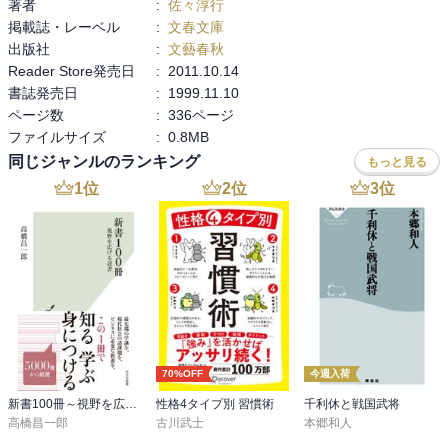
著者
:
佐々淳行
拘って初動対応を誤った例として阪神淡路大震災の時の村山首相の
掲載誌・レーベル
:
文春文庫
行動を挙げておられます。あれからもう25年。福島第一原発事故
出版社
:
文藝春秋
や、昨今のコロナ禍でも決定権のある指揮官や、組織が”有事”と”平
Reader Store発売日
:
2011.10.14
時”のモード切替ができていなかった例が次々と発生するのは残念で
書誌発売日
:
1999.11.10
す。場数や経験を踏まないと個人の危機対応能力は伸びないのかも
ページ数
:
336ページ
しれないですが、そういう経験をした人からの本書のような伝承を
ファイルサイズ
:
0.8MB
大切にして、私自身も今後遭遇するかもしれない危機に備えるよう
同じジャンルのランキング
もっと見る
にしたいと思わされる1冊でした。
1
位
2
位
3
位
70%OFF
今週入荷
新書100冊～視野を広げる読書～
性格4タイプ別 習慣術
千利休と戦国武将
高橋昌一郎
古川武士
本郷和人