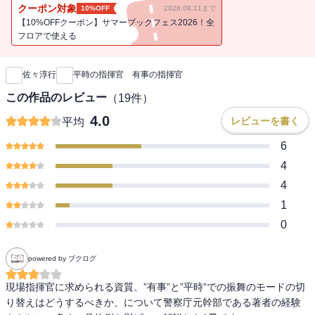
ることなのか、そして部下を持つということは……。『海軍次室士
クーポン対象
10%OFF
2026.08.11まで
官心得』『部下から見た監督者論』をもとに、危機管理問題の第一
【10%OFFクーポン】サマーブックフェス2026！全
人者が語る管理職の心構えとは。
フロアで使える
新刊通知
佐々淳行
平時の指揮官 有事の指揮官
この作品のレビュー
（
19
件）
4.0
レビューを書く
平均
6
4
4
1
0
powered by ブクログ
現場指揮官に求められる資質、”有事”と”平時”での振舞のモードの切
り替えはどうするべきか、について警察庁元幹部である著者の経験