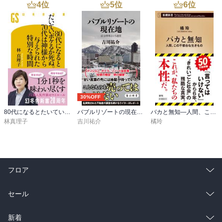
4
位
5
位
6
位
30%OFF
80代になるとたいていボケるか死ぬ。70代は神様から与えられた特別な時間
バブルリゾートの現在地 区分所有という迷宮
バカと無知―人間、この不都合な生きもの―（新潮新書）
林真理子
吉川祐介
橘玲
フロア
総合
コミック
セール
ラノベ
小説
総合
コミック
新着