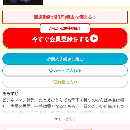
91
新規登録で
円(税込)で買える！
かんたん30秒登録！
今すぐ会員登録をする
購入手続きに進む
カートに入れる
お気に入り
あらすじ
ビジネスマン諸氏、たとえひとりでも部下を持つのならば本書は精
神、実用の両面から特効薬となるであろう。質のたかい組織がもつ
普遍の法則がここにある。政治家も官僚も経営者も、誰ひとりとし
て結果の責任をとらず、問題を先送りしつづけてきた姿が世紀末ニ
もっと見る
ッポンのありようだ。人が組織を管理運営するということは如何な