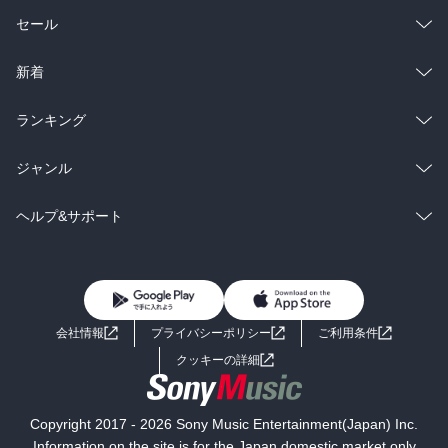
総合
コミック
セール
ラノベ
小説
総合
コミック
新着
雑誌・グラビア
ビジネス・実用
ラノベ
小説
総合
コミック
ランキング
BL・TL
雑誌・グラビア
ビジネス・実用
ラノベ
小説
総合
コミック
ジャンル
BL・TL
雑誌・グラビア
ビジネス・実用
ラノベ
小説
コミック
男性コミック
ヘルプ&サポート
BL・TL
雑誌・グラビア
ビジネス・実用
女性コミック
コミック誌
初めての方へ
ヘルプ
BL・TL
ライトノベル
男子向けラノベ
よくあるご質問
お問い合わせ
会社情報
プライバシーポリシー
ご利用条件
女子向けラノベ
小説
利用規約
クッキーの詳細
国内小説
海外小説
Copyright 2017 - 2026 Sony Music Entertainment(Japan) Inc.
ミステリー
SF
Information on the site is for the Japan domestic market only