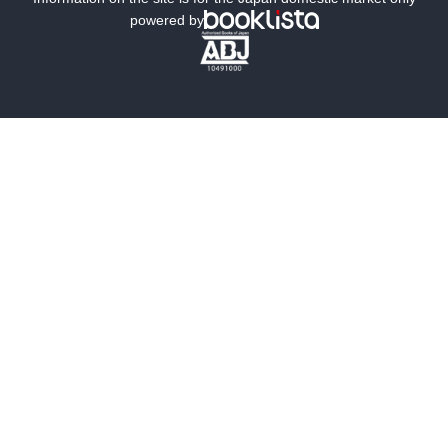
powered by
歴史・時代小説
文学
雑誌
グラビア写真集
ボーイズラブ
ティーンズラブ
人文・思想・歴史
社会・政治・法律
ビジネス・経済
サイエンス・テクノロジー
コンピュータ・情報
くらし・家庭
料理・酒
ファッション・美容・ダイエット
ホビー&カルチャー
スポーツ・アウトドア
地図・ガイド
エンターテイメント