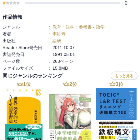
0
作品情報
ジャンル
:
教育・語学・参考書
-
語学
著者
:
李応寿
出版社
:
語研
Reader Store発売日
:
2011.10.07
書誌発売日
:
1991.05.01
ページ数
:
263ページ
ファイルサイズ
:
15.8MB
同じジャンルのランキング
もっと見る
1
位
2
位
3
位