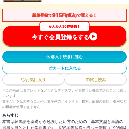
915
新規登録で
円(税込)で買える！
かんたん30秒登録！
今すぐ会員登録をする
購入手続きに進む
カートに入れる
お気に入り
試し読み
※この商品はタブレットなど大きなディスプレイを備えた機器で読むことに適し
ています。
文字だけを拡大することや、文字列のハイライト、検索、辞書の参照、引用など
の機能が使用できません。
あらすじ
本書は韓国語を基礎から勉強したい方のための、基本文型と単語の
習得を目的とした学習書です。KBS国際放送のラジオ講座（1998年4