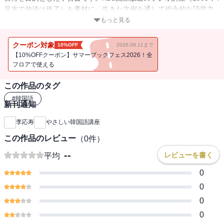
月末で放送は終了）を素材に、生きた文例を通して総合的な語学力
が身につくように構成しました。簡潔でわかりやすい解説付きで、
もっと見る
グループ学習や独習用としても最適です。文法的には日本語に近い
といわれる韓国語も、文字と発音のマスターはなかなか大変です。
クーポン対象
10%OFF
2026.08.11まで
逆に言うと、文字と発音さえマスターできれば、日本人にとって韓
【10%OFFクーポン】サマーブックフェス2026！全
国語の学習は他の外国語よりも容易だといえるでしょう。本書の別
フロアで使える
売音声教材には、韓国語の母音・子音のそれぞれの発音と全課の例
この作品のタグ
文・単語・関連単語・練習問題が、標準的な韓国語で収録されてい
ます。是非、ご活用ください。
#
韓国語
新刊通知
李応寿
やさしい韓国語講座
この作品のレビュー
（
0
件）
--
レビューを書く
平均
0
0
0
0