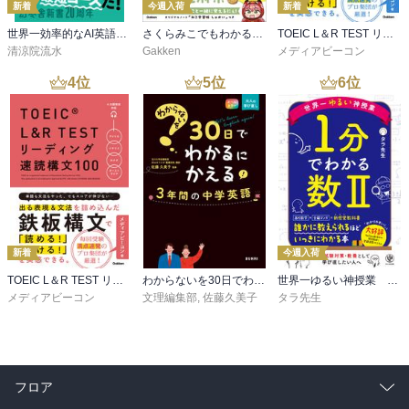
新着
今週入荷
新着
世界一効率的なAI英語学習法
さくらみこでもわかる中学地理＋都道府県
TOEIC L＆R TEST リスニング速聴構文100
清涼院流水
Gakken
メディアビーコン
4
位
5
位
6
位
新着
今週入荷
TOEIC L＆R TEST リーディング速読構文100
わからないを30日でわかるにかえる 3年間の中学英語
世界一ゆるい神授業 1分でわかる数II
メディアビーコン
文理編集部
,
佐藤久美子
タラ先生
フロア