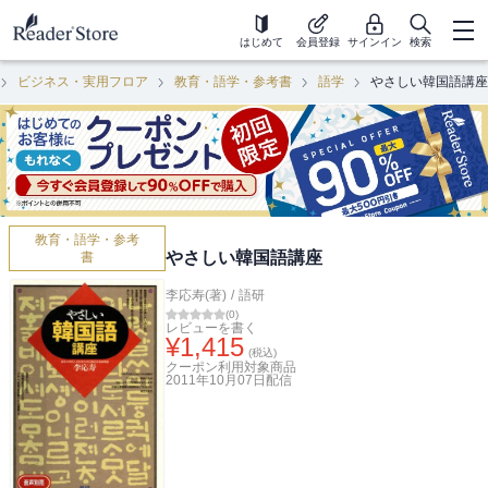
はじめて
会員登録
サインイン
検索
ビジネス・実用フロア
教育・語学・参考書
語学
やさしい韓国語講座
教育・語学・参考
やさしい韓国語講座
書
李応寿(著)
/
語研
(
0
)
レビューを書く
¥
1,415
(税込)
クーポン利用対象商品
2011年10月07日
配信