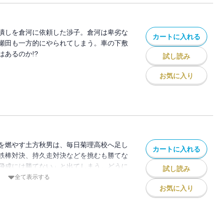
潰しを倉河に依頼した渉子。倉河は卑劣な
カートに入れる
瀬田も一方的にやられてしまう。車の下敷
あるのか!?
試し読み
お気に入り
を燃やす土方秋男は、毎日菊理高校へ足し
カートに入れる
鉄棒対決、持久走対決などを挑むも勝てな
飛成には勝てない」と出てしまう。どうに
試し読み
秋男のとった行動とは……!?
全て表示する
お気に入り