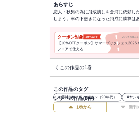
あらすじ
恋人・秋男の為に飛成潰しを倉河に依頼し
しまう。車の下敷きになった飛成に勝算はあ
クーポン対象
10%OFF
2026.08.
【10%OFFクーポン】サマーブックフェス2026
フロアで使える
この作品の1巻
この作品のタグ
#
週刊少年チャンピオン（90年代）
#
ヤン
シリーズ作品(
8
件)
1巻から
新刊