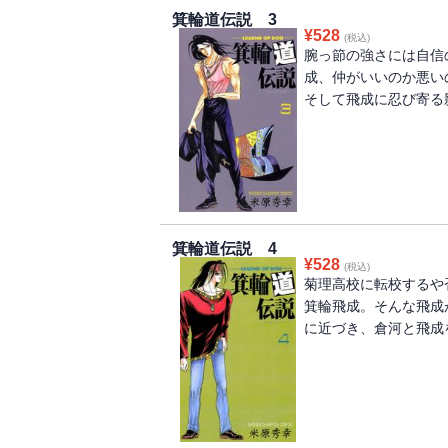
箕輪道伝説 3
¥
528
(税込)
腕っ節の強さには自信
成、仲がいいのか悪
そして飛成に忍び寄る影
箕輪道伝説 4
¥
528
(税込)
菊理高校に転校するや
箕輪飛成。そんな飛成
に近づき、倉河と飛成