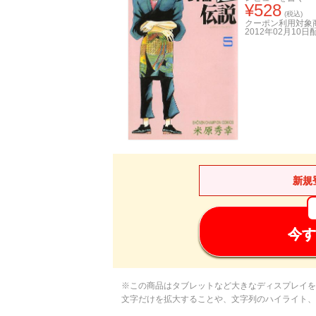
¥
528
(税込)
クーポン利用対象
2012年02月10日
新規
今す
※この商品はタブレットなど大きなディスプレイを
文字だけを拡大することや、文字列のハイライト、