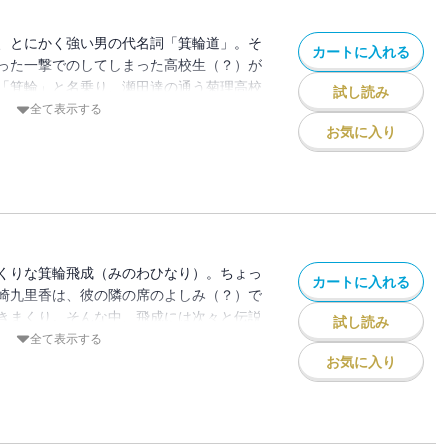
、とにかく強い男の代名詞「箕輪道」。そ
カートに入れる
った一撃でのしてしまった高校生（？）が
「箕輪」と名乗り、瀬田達の通う菊理高校
試し読み
全て表示する
お気に入り
くりな箕輪飛成（みのわひなり）。ちょっ
カートに入れる
崎九里香は、彼の隣の席のよしみ（？）で
きまくり。そんな中、飛成には次々と伝説
試し読み
奴らがケンカを売ってくる！
全て表示する
お気に入り