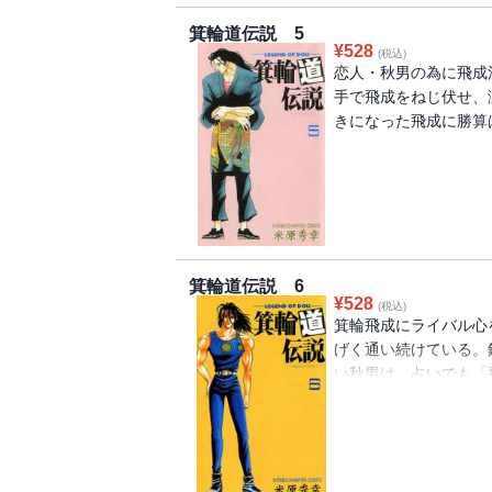
箕輪道伝説 5
¥
528
(税込)
恋人・秋男の為に飛成
手で飛成をねじ伏せ、
きになった飛成に勝算は
箕輪道伝説 6
¥
528
(税込)
箕輪飛成にライバル心
げく通い続けている。
い秋男は、占いでも「
かして飛成に勝ちたい