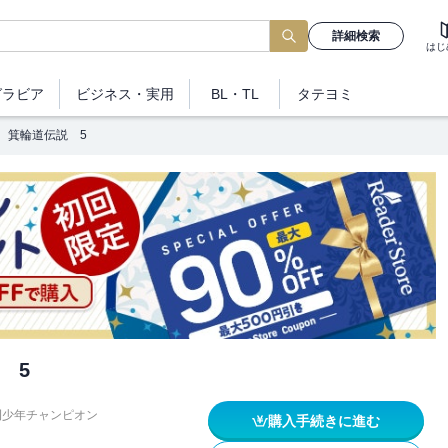
詳細検索
はじ
グラビア
ビジネス
・実用
BL・TL
タテヨミ
箕輪道伝説 5
 5
刊少年チャンピオン
購入手続きに進む