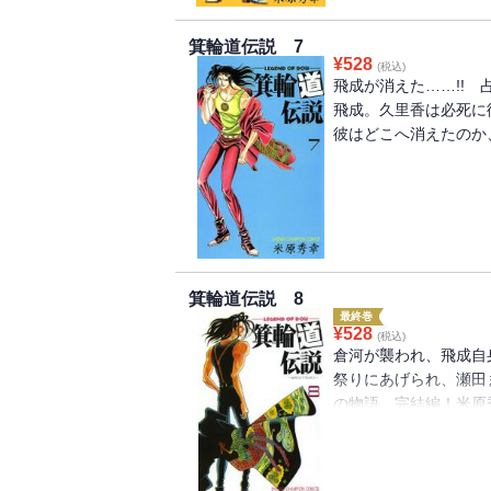
箕輪道伝説 7
¥
528
(税込)
飛成が消えた……!!
飛成。久里香は必死に
彼はどこへ消えたのか、
箕輪道伝説 8
最終巻
¥
528
(税込)
倉河が襲われ、飛成自
祭りにあげられ、瀬田ま
の物語、完結編！米原
ス」も同時収録!!