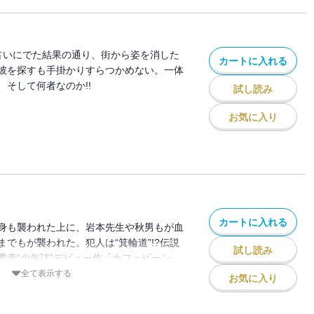
 占いにでた結果の通り、街から姿を消した
カートに入れる
彼を探すも手掛かりすらつかめない。一体
そして何者なのか!!
試し読み
お気に入り
カートに入れる
身も襲われた上に、岩本先生や秋男もが血
でもが襲われた。犯人は“箕輪道”!?伝説
試し読み
秀幸“少年誌”デビュー作「カフェビーン
全て表示する
お気に入り