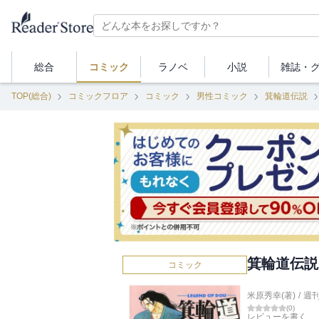
総合
コミック
ラノベ
小説
雑誌・
TOP(総合)
コミックフロア
コミック
男性コミック
箕輪道伝説
箕輪道伝説
コミック
米原秀幸(著)
/
週
(
0
)
レビューを書く