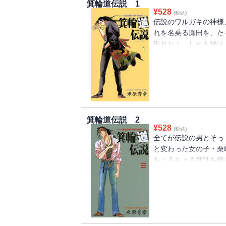
箕輪道伝説 1
¥
528
(税込)
伝説のワルガキの神様
れを名乗る瀬田を、た
現れた！ しかも彼は
の1年生だった!!
箕輪道伝説 2
¥
528
(税込)
全てが伝説の男とそっ
と変わった女の子・栗
ちょろちょろ世話を焼
を塗り替えようとする