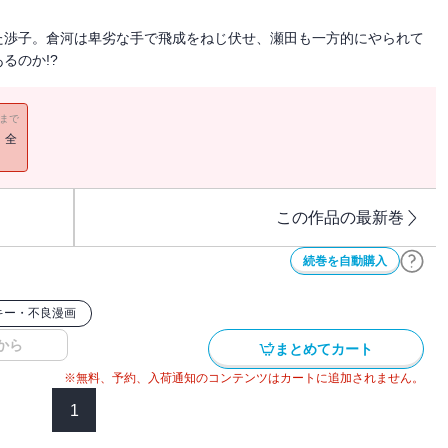
た渉子。倉河は卑劣な手で飛成をねじ伏せ、瀬田も一方的にやられて
るのか!?
11まで
！全
この作品の最新巻
続巻を自動購入
キー・不良漫画
から
まとめてカート
※無料、予約、入荷通知のコンテンツはカートに追加されません。
1