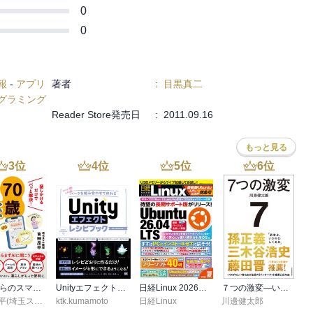
0
0
報
-
アプリ
著者
:
目黒真二
グラミング
Reader Store発売日
:
2011.09.16
もっと見る
3
位
4
位
5
位
6
位
70歳からのスマホAI生活 話しかけるだけでパッと解決！
Unityエフェクトレシピブック パーツを組み合わせて作れる
日経Linux 2026夏 最新版Ubuntu入門＆AI活用特集号
７つの激変―いかがわしい者たちが主役の「インターネット産業」３０年史
吉田昂平(埼玉スマホ教室)
ktk.kumamoto
日経Linux
川邊健太郎