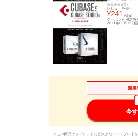
(
0
)
レビューを書く
¥
241
(税込)
クーポン利用対象
2011年09月16日
新規
今す
※この商品はタブレットなど大きなディスプレイを