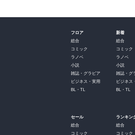
フロア
新着
総合
総合
コミック
コミック
ラノベ
ラノベ
小説
小説
雑誌・グラビア
雑誌・グ
ビジネス・実用
ビジネス
BL・TL
BL・TL
セール
ランキン
総合
総合
コミック
コミック