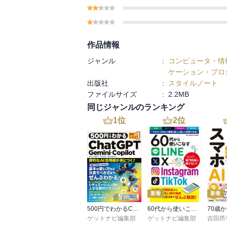
作品情報
ジャンル
:
コンピュータ・情
ケーション・プロ
出版社
:
スタイルノート
ファイルサイズ
:
2.2MB
同じジャンルのランキング
1
位
2
位
新着
新着
500円でわかるChatGPT・Gemini・Copilot
60代から使いこなすLINE・X・Instagram・TikTok
ゲットナビ編集部
ゲットナビ編集部