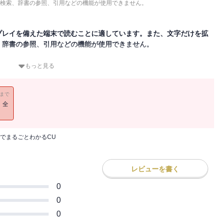
検索、辞書の参照、引用などの機能が使用できません。
プレイを備えた端末で読むことに適しています。また、文字だけを拡
、辞書の参照、引用などの機能が使用できません。
e Studio5の使い方を解説。バージョン5.5と6への差分もある。初心者は
もっと見る
ているバージョンのユーザーも対象。Cubase AI/LEを使いこな
物足らなくなってきた人にもぜひ活用して欲しい。Cubaseを使いこなし
11まで
まったくわからない」という人にも参考となる内容だ。音楽制作のプロ
！全
な手法についても解説している。
でまるごとわかるCU
レビューを書く
0
0
0