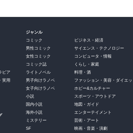
ジャンル
コミック
ビジネス・経済
男性コミック
サイエンス・テクノロジー
女性コミック
コンピュータ・情報
コミック誌
くらし・家庭
ラビア
ライトノベル
料理・酒
・実用
男子向けラノベ
ファッション・美容・ダイエッ
女子向けラノベ
ホビー&カルチャー
小説
スポーツ・アウトドア
国内小説
地図・ガイド
海外小説
エンターテイメント
グ
ミステリー
芸術・アート
SF
映画・音楽・演劇