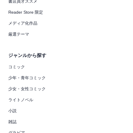
書店員オススメ
Reader Store 限定
メディア化作品
厳選テーマ
ジャンルから探す
コミック
少年・青年コミック
少女・女性コミック
ライトノベル
小説
雑誌
グラビア