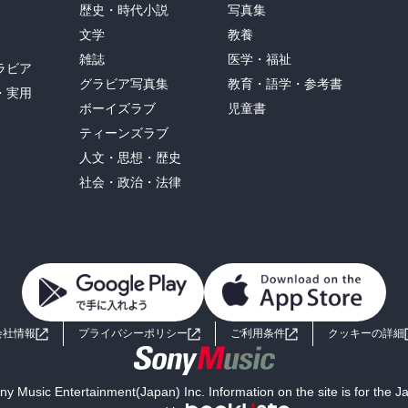
歴史・時代小説
写真集
文学
教養
雑誌
医学・福祉
ラビア
グラビア写真集
教育・語学・参考書
・実用
ボーイズラブ
児童書
ティーンズラブ
人文・思想・歴史
社会・政治・法律
会社情報
プライバシーポリシー
ご利用条件
クッキーの詳細
y Music Entertainment(Japan) Inc. Information on the site is for the 