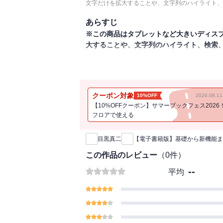
文字だけを拡大することや、文字列のハイライト、
あらすじ
※この商品はタブレットなど大きいディス
大することや、文字列のハイライト、検索
DAWソフトの代表格、Cubase5/Cubas
もちろんOEM版と呼ばれるハードなどに付属し
せなかった人、またCubase AI/LEでは
クーポン対象
10%OFF
2026.08.
ている人はもちろん、「Cubaseなんて
【10%OFFクーポン】サマーブックフェス2026
が実際の制作手順や新機能を使った効率的
フロアで使える
新刊通知
目黒真二
【電子書籍版】基礎から新機能ま
この作品のレビュー
（
0
件）
--
平均