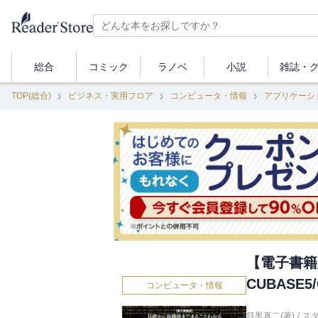
総合
コミック
ラノベ
小説
雑誌・
TOP(総合)
ビジネス・実用フロア
コンピュータ・情報
アプリケーシ
【電子書籍
CUBASE
コンピュータ・情報
目黒真二(著)
/
ス