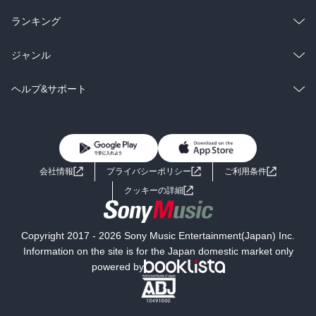
雑誌・グラビア
ビジネス・実用
ラノベ
小説
総合
コミック
ランキング
BL・TL
雑誌・グラビア
ビジネス・実用
ラノベ
小説
総合
コミック
ジャンル
BL・TL
雑誌・グラビア
ビジネス・実用
ラノベ
小説
コミック
男性コミック
ヘルプ&サポート
BL・TL
雑誌・グラビア
ビジネス・実用
女性コミック
コミック誌
初めての方へ
ヘルプ
BL・TL
ライトノベル
男子向けラノベ
よくあるご質問
お問い合わせ
会社情報
プライバシーポリシー
ご利用条件
女子向けラノベ
小説
利用規約
クッキーの詳細
国内小説
海外小説
Copyright 2017 - 2026 Sony Music Entertainment(Japan) Inc.
ミステリー
SF
Information on the site is for the Japan domestic market only
powered by
歴史・時代小説
文学
雑誌
グラビア写真集