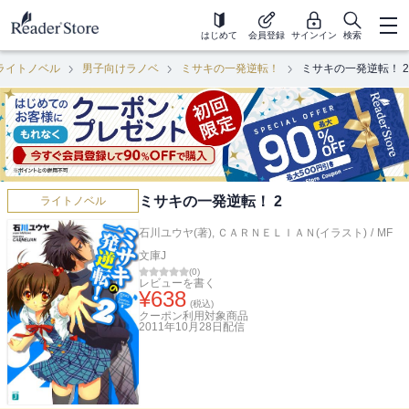
はじめて
会員登録
サインイン
検索
ライトノベル
男子向けラノベ
ミサキの一発逆転！
ミサキの一発逆転！ 2
ミサキの一発逆転！ 2
ライトノベル
石川ユウヤ(著)
,
ＣＡＲＮＥＬＩＡＮ(イラスト)
/
MF
文庫J
(
0
)
レビューを書く
¥
638
(税込)
クーポン利用対象商品
2011年10月28日
配信