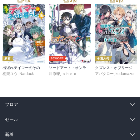
4
位
5
位
6
位
新着
30%OFF
今週入荷
出遅れテイマーのその日暮らし 16
ソードアート・オンライン29 ユナイタル・リングVIII
クズレス・オブリージュ６ 18禁ゲー世界のクズ悪役に転生してしまった俺は、原作知識の力でどうしてもモブ人生をつかみ取りたい【電子特別版】
棚架ユウ
,
Nardack
川原礫
,
ａｂｅｃ
アバタロー
,
kodamazon
フロア
総合
コミック
セール
ラノベ
小説
総合
コミック
新着