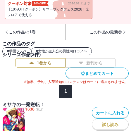
演奏パートナーになったのは、無口な転校生の風祭いづな。無遠慮
クーポン対象
10%OFF
2026.08.11まで
な男たちは放っておいて、いづなとの交流を深めようとするミサキ
【10%OFFクーポン】サマーブックフェス2026！全
だけれど・・・・・・。ミサキが手に入れた「全ての願いを叶え
フロアで使える
る」旋律の力が、またもや思わぬ事件を引き起こしてしまうのだっ
た！
この作品の1巻
この作品の最新巻
この作品のタグ
#
学園ラノベ
#
女性が主人公の男性向けラノベ
シリーズ作品(
3
件)
1巻から
新刊から
まとめてカート
※無料、予約、入荷通知のコンテンツはカートに追加されません。
1
ミサキの一発逆転！
¥
638
(税込)
カートに入れる
試し読み