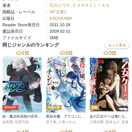
著者
:
石川ユウヤ
,
ＣＡＲＮＥＬＩＡＮ
掲載誌・レーベル
:
MF文庫J
出版社
:
KADOKAWA
Reader Store発売日
:
2011.10.28
書誌発売日
:
2009.02.01
ファイルサイズ
:
3MB
同じジャンルのランキング
もっと見る
1
位
2
位
3
位
50%OFF
今週入荷
新着
続・魔法科高校の劣等生 メイジアン・カンパニー(11)
悪役令嬢、ブラコンにジョブチェンジします９【電子特典付き】
あの乙女ゲーは俺たちに厳しい世界です 6
佐島勤
,
石田可奈
浜千鳥
,
八美☆わん
三嶋与夢
,
悠井もげ
,
孟達