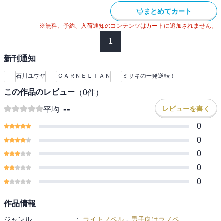
まとめてカート
※無料、予約、入荷通知のコンテンツはカートに追加されません。
1
新刊通知
石川ユウヤ
ＣＡＲＮＥＬＩＡＮ
ミサキの一発逆転！
この作品のレビュー
（
0
件）
--
レビューを書く
平均
0
0
0
0
0
作品情報
ジャンル
:
ライトノベル
-
男子向けラノベ