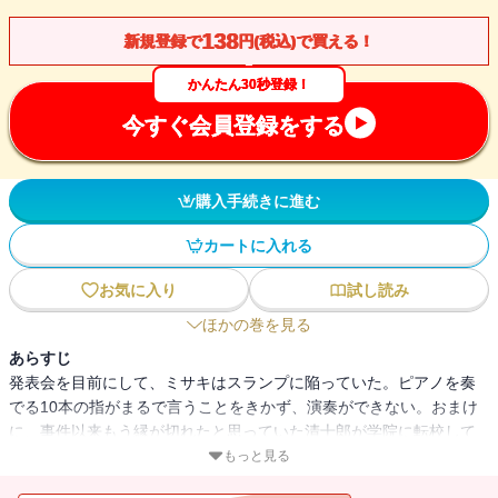
138
新規登録で
円(税込)で買える！
かんたん30秒登録！
今すぐ会員登録をする
購入手続きに進む
カートに入れる
お気に入り
試し読み
ほかの巻を見る
あらすじ
発表会を目前にして、ミサキはスランプに陥っていた。ピアノを奏
でる10本の指がまるで言うことをきかず、演奏ができない。おまけ
に、事件以来もう縁が切れたと思っていた清十郎が学院に転校して
きてミサキを四六時中見張っているし、敵だか味方だかイマイチ分
もっと見る
からない尾白先輩も変わらずまとわりついてくる。そんなミサキの