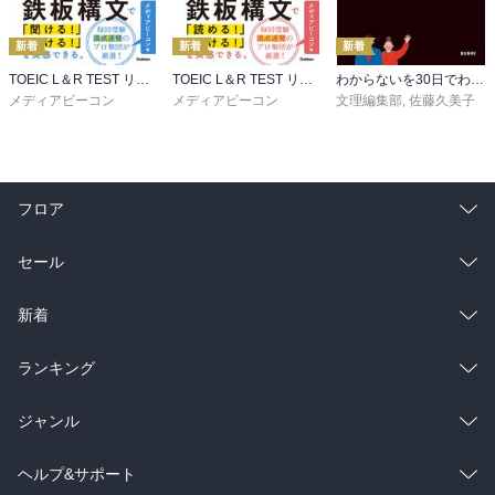
新着
新着
新着
TOEIC L＆R TEST リスニング速聴構文100
TOEIC L＆R TEST リーディング速読構文100
わからないを30日でわかるにかえる 3年間の中学英語
メディアビーコン
メディアビーコン
文理編集部
,
佐藤久美子
フロア
総合
コミック
セール
ラノベ
小説
総合
コミック
新着
雑誌・グラビア
ビジネス・実用
ラノベ
小説
総合
コミック
ランキング
BL・TL
雑誌・グラビア
ビジネス・実用
ラノベ
小説
総合
コミック
ジャンル
BL・TL
雑誌・グラビア
ビジネス・実用
ラノベ
小説
コミック
男性コミック
ヘルプ&サポート