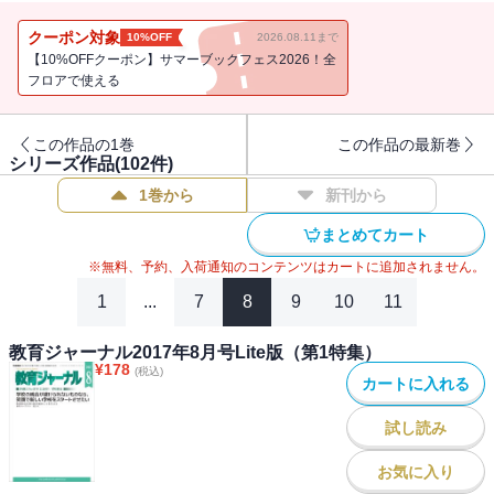
クーポン対象
10%OFF
2026.08.11まで
【10%OFFクーポン】サマーブックフェス2026！全
フロアで使える
この作品の1巻
この作品の最新巻
シリーズ作品(
102
件)
1巻から
新刊から
まとめてカート
※無料、予約、入荷通知のコンテンツはカートに追加されません。
1
...
7
8
9
10
11
教育ジャーナル2017年8月号Lite版（第1特集）
¥
178
(税込)
カートに入れる
試し読み
お気に入り