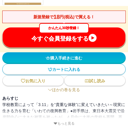
18
新規登録で
円(税込)で買える！
かんたん30秒登録！
今すぐ会員登録をする
購入手続きに進む
カートに入れる
お気に入り
試し読み
ほかの巻を見る
あらすじ
学校教育によって「3.11」を“貴重な体験”に変えていきたい～現実に
生きる力を育む「いわての復興教育」●岩手県は、東日本大震災で沿
岸部中心に大きな被害を被ったが、４月中に大半の学校を再開。再
開を急いだ理由や「いわての復興教育」について伺った。
もっと見る