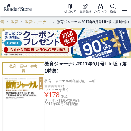
はじめて
会員登録
サインイン
検索
考書
教育
教育ジャーナル
教育ジャーナル2017年9月号Lite版（第1特集）
教育ジャーナル2017年9月号Lite版（第
教育・語学・参考
1特集）
書
教育ジャーナル編集部(編)
/
学研
(
0
)
レビューを書く
¥
178
(税込)
クーポン利用対象商品
2017年09月06日
配信