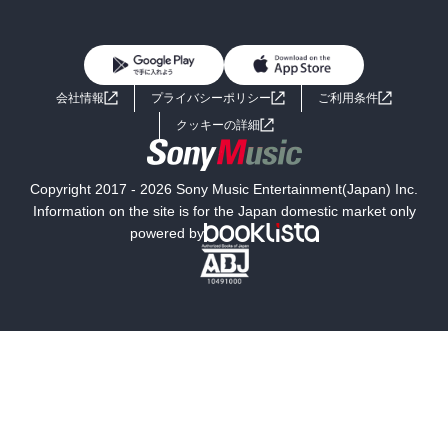
BL・TL
雑誌・グラビア
ビジネス・実用
女性コミック
コミック誌
初めての方へ
ヘルプ
BL・TL
ライトノベル
男子向けラノベ
よくあるご質問
お問い合わせ
会社情報
プライバシーポリシー
ご利用条件
女子向けラノベ
小説
利用規約
クッキーの詳細
国内小説
海外小説
Copyright 2017 - 2026 Sony Music Entertainment(Japan) Inc.
ミステリー
SF
Information on the site is for the Japan domestic market only
powered by
歴史・時代小説
文学
雑誌
グラビア写真集
ボーイズラブ
ティーンズラブ
人文・思想・歴史
社会・政治・法律
ビジネス・経済
サイエンス・テクノロジー