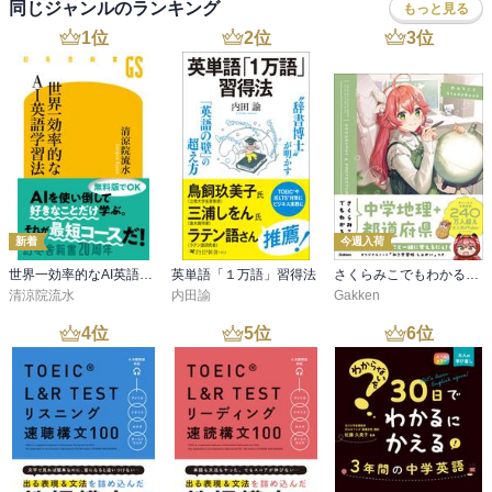
同じジャンルのランキング
もっと見る
1
位
2
位
3
位
新着
今週入荷
世界一効率的なAI英語学習法
英単語「１万語」習得法
さくらみこでもわかる中学地理＋都道府県
清涼院流水
内田諭
Gakken
4
位
5
位
6
位